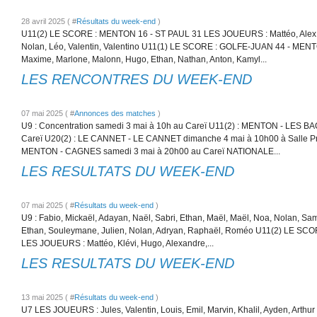
28 avril 2025 ( #
Résultats du week-end
)
U11(2) LE SCORE : MENTON 16 - ST PAUL 31 LES JOUEURS : Mattéo, Alex, 
Nolan, Léo, Valentin, Valentino U11(1) LE SCORE : GOLFE-JUAN 44 - MEN
Maxime, Marlone, Malonn, Hugo, Ethan, Nathan, Anton, Kamyl...
LES RENCONTRES DU WEEK-END
07 mai 2025 ( #
Annonces des matches
)
U9 : Concentration samedi 3 mai à 10h au Careï U11(2) : MENTON - LES B
Careï U20(2) : LE CANNET - LE CANNET dimanche 4 mai à 10h00 à Salle Pr
MENTON - CAGNES samedi 3 mai à 20h00 au Careï NATIONALE...
LES RESULTATS DU WEEK-END
07 mai 2025 ( #
Résultats du week-end
)
U9 : Fabio, Mickaël, Adayan, Naël, Sabri, Ethan, Maël, Maël, Noa, Nolan, Sam
Ethan, Souleymane, Julien, Nolan, Adryan, Raphaël, Roméo U11(2) LE S
LES JOUEURS : Mattéo, Klévi, Hugo, Alexandre,...
LES RESULTATS DU WEEK-END
13 mai 2025 ( #
Résultats du week-end
)
U7 LES JOUEURS : Jules, Valentin, Louis, Emil, Marvin, Khalil, Ayden, Ar