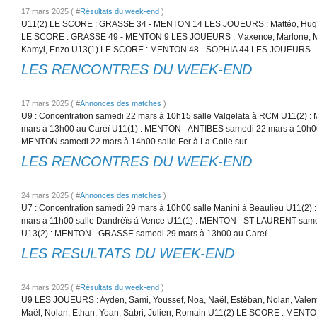
17 mars 2025 ( #
Résultats du week-end
)
U11(2) LE SCORE : GRASSE 34 - MENTON 14 LES JOUEURS : Mattéo, Hugo, L
LE SCORE : GRASSE 49 - MENTON 9 LES JOUEURS : Maxence, Marlone, Mal
Kamyl, Enzo U13(1) LE SCORE : MENTON 48 - SOPHIA 44 LES JOUEURS...
LES RENCONTRES DU WEEK-END
17 mars 2025 ( #
Annonces des matches
)
U9 : Concentration samedi 22 mars à 10h15 salle Valgelata à RCM U11(2
mars à 13h00 au Careï U11(1) : MENTON - ANTIBES samedi 22 mars à 10h00
MENTON samedi 22 mars à 14h00 salle Fer à La Colle sur...
LES RENCONTRES DU WEEK-END
24 mars 2025 ( #
Annonces des matches
)
U7 : Concentration samedi 29 mars à 10h00 salle Manini à Beaulieu U11(
mars à 11h00 salle Dandréïs à Vence U11(1) : MENTON - ST LAURENT same
U13(2) : MENTON - GRASSE samedi 29 mars à 13h00 au Careï...
LES RESULTATS DU WEEK-END
24 mars 2025 ( #
Résultats du week-end
)
U9 LES JOUEURS : Ayden, Sami, Youssef, Noa, Naël, Estéban, Nolan, Valenti
Maël, Nolan, Ethan, Yoan, Sabri, Julien, Romain U11(2) LE SCORE : MEN