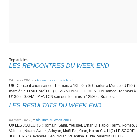
Top articles
LES RENCONTRES DU WEEK-END
24 février 2025 ( #
Annonces des matches
)
U9 : Concentration samedi 1er mars à 10h00 à St Charles à Monaco U11(2
mars à 9h00 au Careï U11(1) : AS MONACO 1 - MENTON samedi 1er mars à 
U13(2) : GSEM - MENTON samedi 1er mars à 12h30 à Brancolar...
LES RESULTATS DU WEEK-END
03 mars 2025 ( #
Résultats du week-end
)
U9 LES JOUEURS : Romain, Sami, Youssef, Ethan D, Fabio, Remy, Roméo, E
Valentin, Noam, Ayden, Adayan, Maël Ba, Yoan, Nolan C U11(2) LE SCORE
JOUEURS : Alexandre, Léo, Nolan, Valentino, Hugo, Valentin U11(1)...