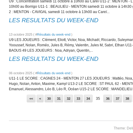
U9 : Concentration samedi 11 octobre à 10h00 au Careï U11-2 : MENTON -
10h00 au Borrigo U11-1 : BEAULIEU - MENTON samedi 11 octobre à 14h30 
2 : MENTON - CAVIGAL samedi 11 octobre à 13h00 au Careï...
LES RESULTATS DU WEEK-END
13 octobre 2025 ( #
Résultats du week-end
)
U9 LES JOUEURS : Clément, Eliott, Victor, Noa, Michaël, Riccardo, Suleyman,
Yooussef, Nolan, Roméo, Jules B, Rémy, Valentin, Jules M, Sabri, Ethan 
BAOUS 49 LES JOUEURS : Noa, Adryan, Quentin,...
LES RESULTATS DU WEEK-END
06 octobre 2025 ( #
Résultats du week-end
)
U11-1 LE SCORE : CAGNES 24 - MENTON 27 LES JOUEURS : Mattéo, Noa, M
Hugo, Nolan, Anton, Maxime, Kamyl U13-2 LE SCORE : ST PAUL 62 - MEN
Emanuel, Alessandro, Léo B, Léo R, Océan U15-2 LE SCORE : MANDELIEU.
10
20
35
<<
<
30
31
32
33
34
36
37
38
Theme: Del