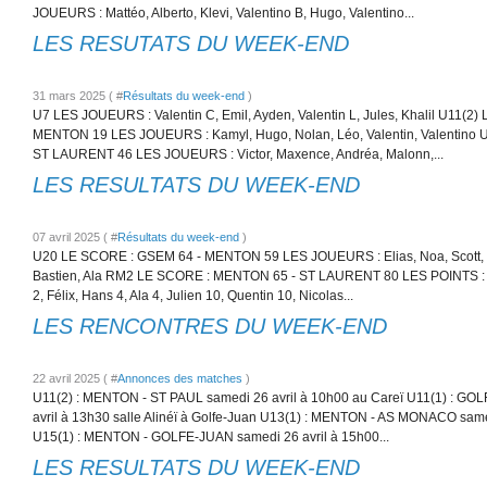
JOUEURS : Mattéo, Alberto, Klevi, Valentino B, Hugo, Valentino...
LES RESUTATS DU WEEK-END
31 mars 2025 ( #
Résultats du week-end
)
U7 LES JOUEURS : Valentin C, Emil, Ayden, Valentin L, Jules, Khalil U11(2
MENTON 19 LES JOUEURS : Kamyl, Hugo, Nolan, Léo, Valentin, Valentino
ST LAURENT 46 LES JOUEURS : Victor, Maxence, Andréa, Malonn,...
LES RESULTATS DU WEEK-END
07 avril 2025 ( #
Résultats du week-end
)
U20 LE SCORE : GSEM 64 - MENTON 59 LES JOUEURS : Elias, Noa, Scott, N
Bastien, Ala RM2 LE SCORE : MENTON 65 - ST LAURENT 80 LES POINTS : La
2, Félix, Hans 4, Ala 4, Julien 10, Quentin 10, Nicolas...
LES RENCONTRES DU WEEK-END
22 avril 2025 ( #
Annonces des matches
)
U11(2) : MENTON - ST PAUL samedi 26 avril à 10h00 au Careï U11(1) : 
avril à 13h30 salle Alinéï à Golfe-Juan U13(1) : MENTON - AS MONACO same
U15(1) : MENTON - GOLFE-JUAN samedi 26 avril à 15h00...
LES RESULTATS DU WEEK-END