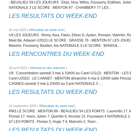
- BEUALIEU 59 LES JOUEURS : Elias, Noa, Willys, Fousseny, Estéban, Julien
NATIONALE 3 LE SCORE : MENTON 97 - CHAMBERY 77 LES...
LES RESULTATS DU WEEK-END
20 mai 2025 ( #
Résultats du week-end
)
U9 LES JOUEURS : Remy, Noa, Fabio, Ethan D, Ayden, Romain, Valentin, Ra
Maël Be, Adayan U20(2) LE SCORE : GRASSE 76 - MENTON 67 LES JOUEURS
Maxime, Fousseny, Bastien, Ala NATIONALE 3 LE SCORE : BANDOL...
LES RENCONTRES DU WEEK-END
28 avril 2025 ( #
Annonces des matches
)
U9 : Concentration samedi 3 mai à 10h00 au Careï U11(2) : MENTON - LES
Careï U20(2) : LE CANNET - MENTON dimanche 4 mai à 10h00 salle Princi
CAGNES samedi 3 mai à 20h00 au Careï NATIONALE 3 :...
LES RESULTATS DU WEEK-END
15 septembre 2025 ( #
Résultats du week-end
)
RM3 LE SCORE : MENTON 89 - BEAULIEU 54 LES POINTS : Laurentiu 17, Mal
Florian 17, Hans, Julien 7, Quentin 6, Nicolas 15, Fousseyni 4 NATIONAL
47 LES POINTS : Florian 5, Hugo T 6, Malcolm 2, Tsion...
LES RESULTATS DU WEEK-END