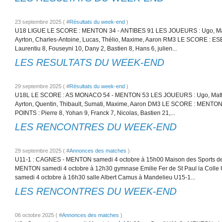
23 septembre 2025 ( #
Résultats du week-end
)
U18 LIGUE LE SCORE : MENTON 34 - ANTIBES 91 LES JOUEURS : Ugo, Matt
Ayrton, Charles-Antoine, Lucas, Thélio, Maxime, Aaron RM3 LE SCORE : E
Laurentiu 8, Fouseyni 10, Dany 2, Bastien 8, Hans 6, julien...
LES RESULTATS DU WEEK-END
29 septembre 2025 ( #
Résultats du week-end
)
U18L LE SCORE : AS MONACO 54 - MENTON 53 LES JOUEURS : Ugo, Mattéo
Ayrton, Quentin, Thibault, Sumati, Maxime, Aaron DM3 LE SCORE : MENTO
POINTS : Pierre 8, Yohan 9, Franck 7, Nicolas, Bastien 21,...
LES RENCONTRES DU WEEK-END
29 septembre 2025 ( #
Annonces des matches
)
U11-1 : CAGNES - MENTON samedi 4 octobre à 15h00 Maison des Sports de
MENTON samedi 4 octobre à 12h30 gymnase Emilie Fer de St Paul la Col
samedi 4 octobre à 16h30 salle Albert Camus à Mandelieu U15-1...
LES RENCONTRES DU WEEK-END
06 octobre 2025 ( #
Annonces des matches
)