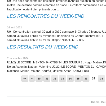
U9 Une belle concentration des petits protégés d'Annick qui ont bien écout
mettre une défense homme à homme en place. Le collectif commence à ce voir 
l'application étaient bien présents pour...
LES RENCONTRES DU WEEK-END
26 avril 2022
U9 : Concentration samedi 30 avril à 9h30 gymnase St Charles à Monaco 
samedi 30 avril à 12h15 au gymnase Principiano du Cannet Rocheville U1
samedi 30 avril à 10h00 au Careï U13(2) : NBAO - MENTON...
LES RESULTATS DU WEEK-END
11 novembre 2024
U11(2) LE SCORE : MENTON 9 - CTBB 34 LES JOUEURS : Hugo, Mattéo, Klévi
Nolan, Valentin, Nathan, Valentino U11(1) LE SCORE : MENTON 11 - CAVIG
Maxence, Marlon, Malonn, Andréa, Maxime, Anton, Kamyl, Enzo...
10
20
37
<<
<
30
31
32
33
34
35
36
38
Theme: Del