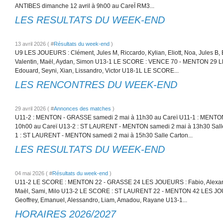
ANTIBES dimanche 12 avril à 9h00 au CareÏ RM3...
LES RESULTATS DU WEEK-END
13 avril 2026 ( #
Résultats du week-end
)
U9 LES JOUEURS : Clément, Jules M, Riccardo, Kylian, Eliott, Noa, Jules B
Valentin, Maël, Aydan, Simon U13-1 LE SCORE : VENCE 70 - MENTON 29 
Edouard, Seyni, Xian, Lissandro, Victor U18-1L LE SCORE...
LES RENCONTRES DU WEEK-END
29 avril 2026 ( #
Annonces des matches
)
U11-2 : MENTON - GRASSE samedi 2 mai à 11h30 au Careï U11-1 : MENTON
10h00 au Careï U13-2 : ST LAURENT - MENTON samedi 2 mai à 13h30 Salle 
1 : ST LAURENT - MENTON samedi 2 mai à 15h30 Salle Carton...
LES RESULTATS DU WEEK-END
04 mai 2026 ( #
Résultats du week-end
)
U11-2 LE SCORE : MENTON 22 - GRASSE 24 LES JOUEURS : Fabio, Alexandre
Maël, Sami, Milo U13-2 LE SCORE : ST LAURENT 22 - MENTON 42 LES JOUE
Geoffrey, Emanuel, Alessandro, Liam, Amadou, Rayane U13-1...
HORAIRES 2026/2027