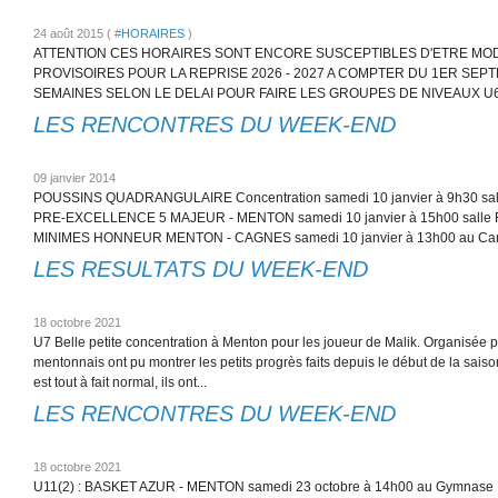
24 août 2015 ( #
HORAIRES
)
ATTENTION CES HORAIRES SONT ENCORE SUSCEPTIBLES D'ETRE MOD
PROVISOIRES POUR LA REPRISE 2026 - 2027 A COMPTER DU 1ER SEPT
SEMAINES SELON LE DELAI POUR FAIRE LES GROUPES DE NIVEAUX U6 ET 
LES RENCONTRES DU WEEK-END
09 janvier 2014
POUSSINS QUADRANGULAIRE Concentration samedi 10 janvier à 9h30 sal
PRE-EXCELLENCE 5 MAJEUR - MENTON samedi 10 janvier à 15h00 salle Re
MINIMES HONNEUR MENTON - CAGNES samedi 10 janvier à 13h00 au Care
LES RESULTATS DU WEEK-END
18 octobre 2021
U7 Belle petite concentration à Menton pour les joueur de Malik. Organisée p
mentonnais ont pu montrer les petits progrès faits depuis le début de la saiso
est tout à fait normal, ils ont...
LES RENCONTRES DU WEEK-END
18 octobre 2021
U11(2) : BASKET AZUR - MENTON samedi 23 octobre à 14h00 au Gymnase M