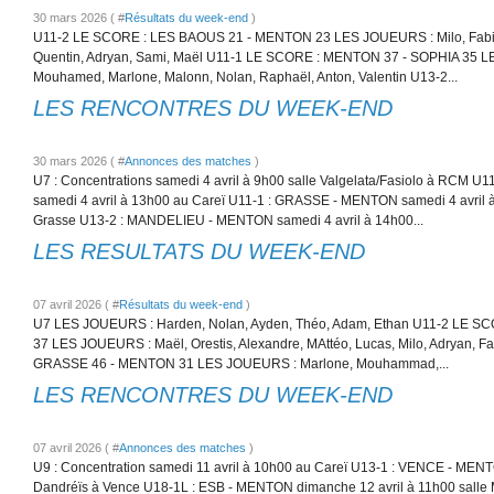
30 mars 2026 ( #
Résultats du week-end
)
U11-2 LE SCORE : LES BAOUS 21 - MENTON 23 LES JOUEURS : Milo, Fabio,
Quentin, Adryan, Sami, Maël U11-1 LE SCORE : MENTON 37 - SOPHIA 35 L
Mouhamed, Marlone, Malonn, Nolan, Raphaël, Anton, Valentin U13-2...
LES RENCONTRES DU WEEK-END
30 mars 2026 ( #
Annonces des matches
)
U7 : Concentrations samedi 4 avril à 9h00 salle Valgelata/Fasiolo à RCM
samedi 4 avril à 13h00 au Careï U11-1 : GRASSE - MENTON samedi 4 avril à
Grasse U13-2 : MANDELIEU - MENTON samedi 4 avril à 14h00...
LES RESULTATS DU WEEK-END
07 avril 2026 ( #
Résultats du week-end
)
U7 LES JOUEURS : Harden, Nolan, Ayden, Théo, Adam, Ethan U11-2 LE 
37 LES JOUEURS : Maël, Orestis, Alexandre, MAttéo, Lucas, Milo, Adryan, 
GRASSE 46 - MENTON 31 LES JOUEURS : Marlone, Mouhammad,...
LES RENCONTRES DU WEEK-END
07 avril 2026 ( #
Annonces des matches
)
U9 : Concentration samedi 11 avril à 10h00 au Careï U13-1 : VENCE - MENT
Dandréïs à Vence U18-1L : ESB - MENTON dimanche 12 avril à 11h00 salle 