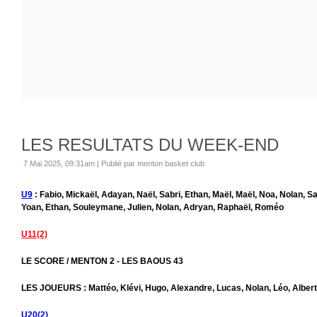
LES RESULTATS DU WEEK-END
7 Mai 2025, 09:31am
|
Publié par menton basket club
U9
: Fabio, Mickaël, Adayan, Naël, Sabri, Ethan, Maël, Maël, Noa, Nolan, S
Yoan, Ethan, Souleymane, Julien, Nolan, Adryan, Raphaël, Roméo
U11(2)
LE SCORE / MENTON 2 - LES BAOUS 43
LES JOUEURS : Mattéo, Klévi, Hugo, Alexandre, Lucas, Nolan, Léo, Albert
U20(2)