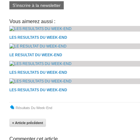
S'inscrire à la newsletter
Vous aimerez aussi :
LES RESULTATS DU WEEK-END
LE RESULTAT DU WEEK-END
LES RESULTATS DU WEEK-END
LES RESULTATS DU WEEK-END
Résultats Du Week-End
« Article précédent
Commenter cet article