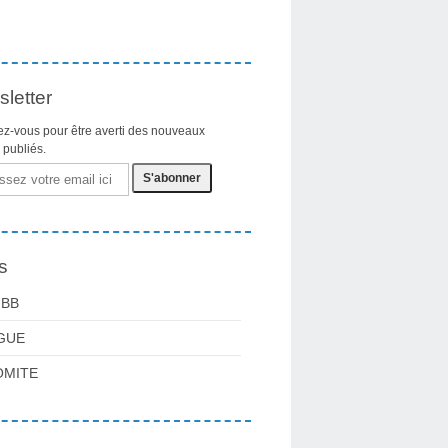
letter
z-vous pour être averti des nouveaux
s publiés.
s
FBB
GUE
OMITE