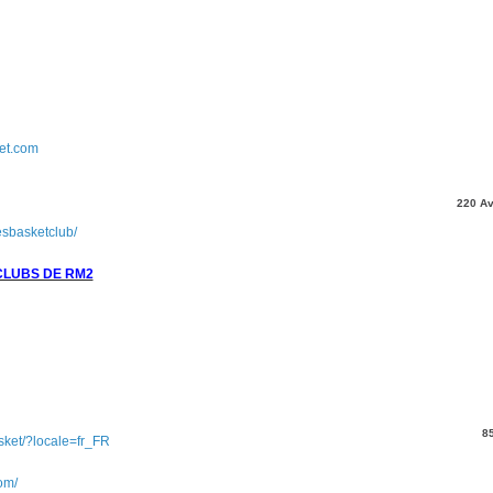
ket.com
220 Av
esbasketclub/
CLUBS DE RM2
8
sket/?locale=fr_FR
om/