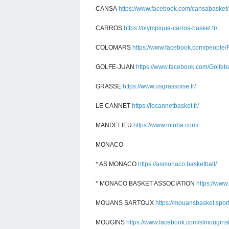
CANSA
https://www.facebook.com/cansabasket
CARROS
https://olympique-carros-basket.fr/
COLOMARS
https://www.facebook.com/peopl
GOLFE-JUAN
https://www.facebook.com/Golfeb
GRASSE
https://www.usgrassoise.fr/
LE CANNET
https://lecannetbasket.fr/
MANDELIEU
https://www.mlnba.com/
MONACO
* AS MONACO
https://asmonaco.basketball/
* MONACO BASKET ASSOCIATION
https://ww
MOUANS SARTOUX
https://mouansbasket.sport
MOUGINS
https://www.facebook.com/slmougins