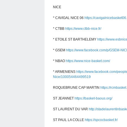
NICE
* CAVIGAL NICE 06
https://cavigalnicebasket06
* CTBB
https://www.ctbb-nice.fr/
* ETOILE ST BARTHELEMY
https://www.esbnic
* GSEM
https://www.facebook.com/p/GSEM-NI
* NBAO
https://www.nice-basket.com/
* ARMENIENS
https://www.facebook.com/peop
Nice/100054464499519
ROQUEBRUNE CAP MARTIN
https://rcmbasket.
ST JEANNET
https://basket-baous.org/
ST LAURENT DU VAR
http://stadelaurentinbask
ST PAUL LA COLLE
https://spcocbasket.fr/