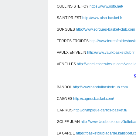
OULLINS STE FOY
https://www.osfb.net/
SAINT PRIEST
http://www.alsp-basket.fr
SORGUES
http://www.sorgues-basket-club.com
TERRES FROIDES
http://www.terresfroidesbas
VAULX EN VELIN
http://www.vaulxbasketclub.fr
VENELLES
http://venellesbc.wixsite.com/venell
BANDOL
http://www.bandolbasketclub.com
CAGNES
http://cagnesbasket.com/
CARROS
http://olympique-carros-basket.fr/
GOLFE-JUAN
http://www.facebook.com/Golfeba
LA GARDE
https://basketclublagarde.kalisport.c