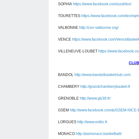
SOPHIA
https://www.facebook.com/ussbfox/
TOURETTES
https://www.facebook.com/lecinqm
VALBONNE
http://cov-valbonne.org/
VENCE
https://www.facebook.com/VenceBasket
VILLENEUVE-LOUBET
https://www.facebook.co
CLUB
BANDOL
http://www.bandolbasketclub.com
CHAMBERY
http://grandchamberybasket.fr
GRENOBLE
http://www.gb38.fr/
GSEM
http://www.facebook.com/p/GSEM-NICE
LORGUES
http://www.eslbc.fr
MONACO
http://asmonaco.basketball/