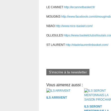
LE CANNET
http://lecannetbasket.fr/
MOUGINS
http://www.facebook.com/slmouginsb
NBAO
http://www.nice-basket.com/
OLLIOULES
https://www.basketclubollioulais.co
ST LAURENT
http://stadelaurentinbasket.com/
S'inscrire à la newsletter
Vous aimerez aussi :
ILS ARRIVENT
ILS SERONT
MENTONNAIS LA