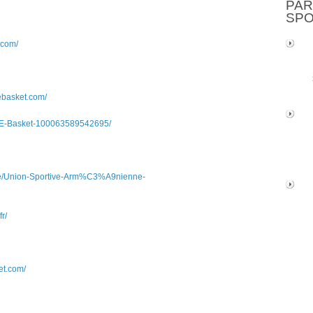
PAR
SP
.com/
ebasket.com/
CE-Basket-100063589542695/
le/Union-Sportive-Arm%C3%A9nienne-
fr/
et.com/