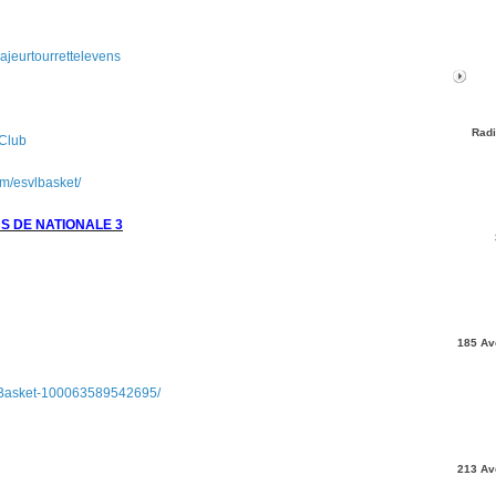
ajeurtourrettelevens
Radi
Club
m/esvlbasket/
S DE NATIONALE 3
185 Av
-Basket-100063589542695/
213 Av