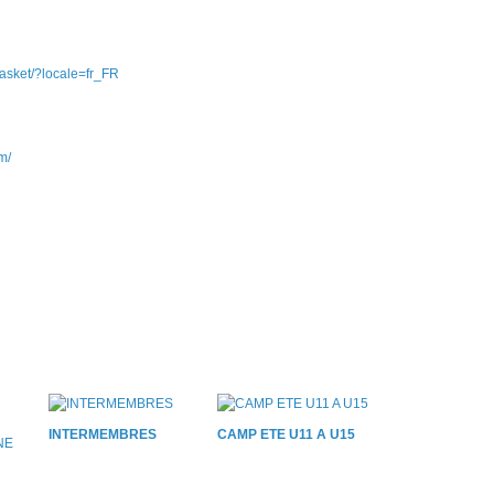
asket/?locale=fr_FR
m/
INTERMEMBRES
CAMP ETE U11 A U15