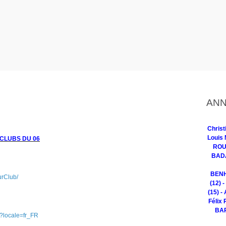
ANN
Chris
Louis 
CLUBS DU 06
ROUG
BADA
BENH
urClub/
(12) 
(15) -
Félix 
BAR
?locale=fr_FR