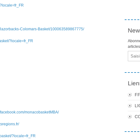
/?locale=fr_FR
e/Razorbacks-Colomars-Basket/100063589867775/
News
asket/?locale=fr_FR
Abonne
article
Email
Lien
F
LI
w.facebook.com/monacobasketMBA/
C
sregions.fr/
basket/?locale=fr_FR