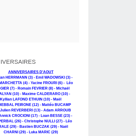
IVERSAIRES
ANNIVERSAIRES D'AOUT
tian HERRMANN (3) - Emil WADOWSKI (3) -
MARCHETTA (4) - Yacine FROURI (6) - Léo
IER (7) - Romain FEVRIER (8) - Michaël
LYAN (10) - Maxime CALDERARO (10) -
Kyllian LAFOND ETHUIN (10) - Maël
EBBAL PEIRONE (12) - Mattéo BUCAMP
- Julien REVERBERI (13) - Adam ARROUB
 Annick CROCIONI (17) - Loan BESSE (23) -
PERBAL (26) - Christophe NULLI (27) - Léo
ALE (29) - Bastien BUCZAK (29) - Naël
CHARNI (29) - Luka MARIC (29)