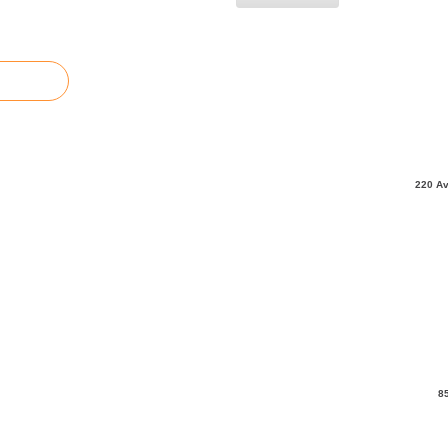
220 Av
8