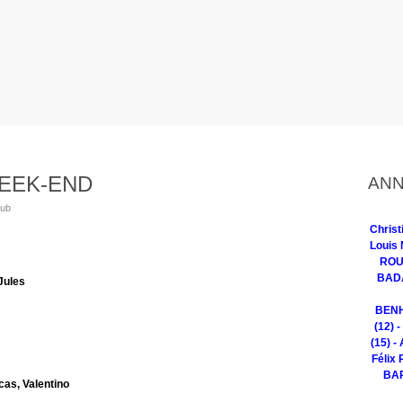
WEEK-END
ANN
lub
Chris
Louis 
ROUG
BADA
Jules
BENH
(12) 
(15) -
Félix 
BAR
as, Valentino