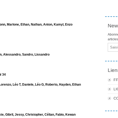
nn, Marlone, Ethan, Nathan, Anton, Kamyl, Enzo
News
Abonne
article
Email
n, Alessandro, Sandro, Lissandro
Lien
N 34
F
enzo, Léo T, Daniele, Léo G, Roberto, Hayden, Ethan
LI
C
e, Gibril, Jessy, Christopher, Célian, Fabio, Kewan