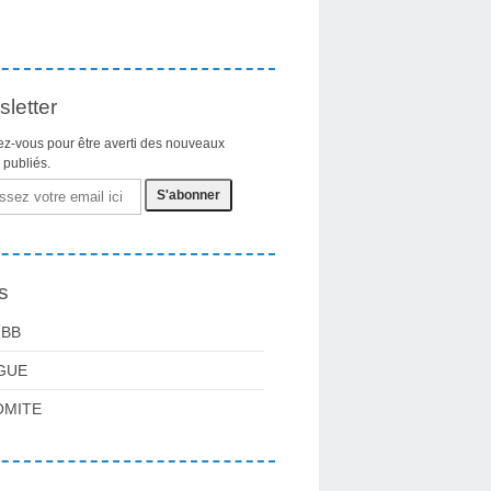
letter
z-vous pour être averti des nouveaux
s publiés.
s
FBB
GUE
OMITE