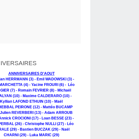
IVERSAIRES
ANNIVERSAIRES D'AOUT
tian HERRMANN (3) - Emil WADOWSKI (3) -
MARCHETTA (4) - Yacine FROURI (6) - Léo
IER (7) - Romain FEVRIER (8) - Michaël
LYAN (10) - Maxime CALDERARO (10) -
Kyllian LAFOND ETHUIN (10) - Maël
EBBAL PEIRONE (12) - Mattéo BUCAMP
- Julien REVERBERI (13) - Adam ARROUB
 Annick CROCIONI (17) - Loan BESSE (23) -
PERBAL (26) - Christophe NULLI (27) - Léo
ALE (29) - Bastien BUCZAK (29) - Naël
CHARNI (29) - Luka MARIC (29)