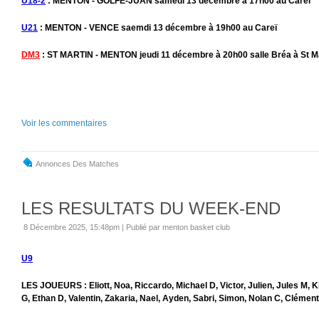
U18-2
: MENTON - GOLFE-JUAN samedi 13 décembre à 17h00 au Careï
U21
: MENTON - VENCE saemdi 13 décembre à 19h00 au Careï
DM3
: ST MARTIN - MENTON jeudi 11 décembre à 20h00 salle Bréa à St M
Voir les commentaires
Annonces Des Matches
LES RESULTATS DU WEEK-END
8 Décembre 2025, 15:48pm
|
Publié par menton basket club
U9
LES JOUEURS : Eliott, Noa, Riccardo, Michael D, Victor, Julien, Jules M, K
G, Ethan D, Valentin, Zakaria, Nael, Ayden, Sabri, Simon, Nolan C, Clément