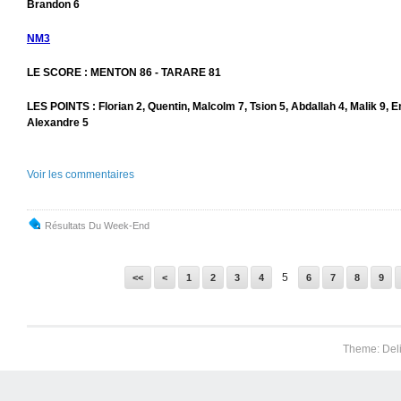
Brandon 6
NM3
LE SCORE : MENTON 86 - TARARE 81
LES POINTS : Florian 2, Quentin, Malcolm 7, Tsion 5, Abdallah 4, Malik 9, 
Alexandre 5
Voir les commentaires
Résultats Du Week-End
5
<<
<
1
2
3
4
6
7
8
9
Theme: Del