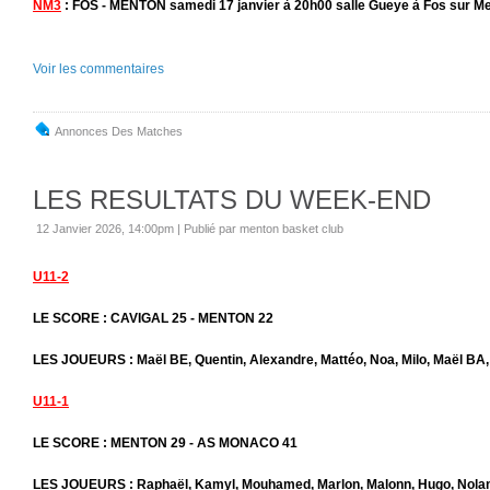
NM3
: FOS - MENTON samedi 17 janvier à 20h00 salle Gueye à Fos sur M
Voir les commentaires
Annonces Des Matches
LES RESULTATS DU WEEK-END
12 Janvier 2026, 14:00pm
|
Publié par menton basket club
U11-2
LE SCORE : CAVIGAL 25 - MENTON 22
LES JOUEURS : Maël BE, Quentin, Alexandre, Mattéo, Noa, Milo, Maël BA,
U11-1
LE SCORE : MENTON 29 - AS MONACO 41
LES JOUEURS : Raphaël, Kamyl, Mouhamed, Marlon, Malonn, Hugo, Nolan, 