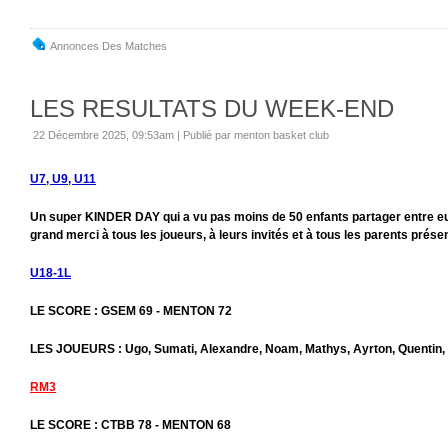
Annonces Des Matches
LES RESULTATS DU WEEK-END
22 Décembre 2025, 09:53am
|
Publié par menton basket club
U7, U9, U11
Un super KINDER DAY qui a vu pas moins de 50 enfants partager entre eux
grand merci à tous les joueurs, à leurs invités et à tous les parents prése
U18-1L
LE SCORE : GSEM 69 - MENTON 72
LES JOUEURS : Ugo, Sumati, Alexandre, Noam, Mathys, Ayrton, Quentin, T
RM3
LE SCORE : CTBB 78 - MENTON 68