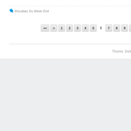
Résultats Du Week-End
6
<<
<
1
2
3
4
5
7
8
9
Theme: Del