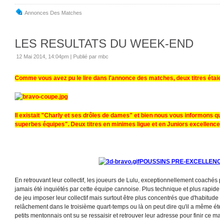
Annonces Des Matches
LES RESULTATS DU WEEK-END
12 Mai 2014, 14:04pm
|
Publié par mbc
Comme vous avez pu le lire dans l'annonce des matches, deux titres étaie
Il existait "Charly et ses drôles de dames" et bien nous vous informons qu
superbes équipes". Deux titres en minimes ligue et en Juniors excellence.
POUSSINS PRE-EXCELLEN
En retrouvant leur collectif, les joueurs de Lulu, exceptionnellement coaché
jamais été inquiétés par cette équipe cannoise. Plus technique et plus rapide
de jeu imposer leur collectif mais surtout être plus concentrés que d'habitude
relâchement dans le troisième quart-temps ou là on peut dire qu'il a même ét
petits mentonnais ont su se ressaisir et retrouver leur adresse pour finir ce m