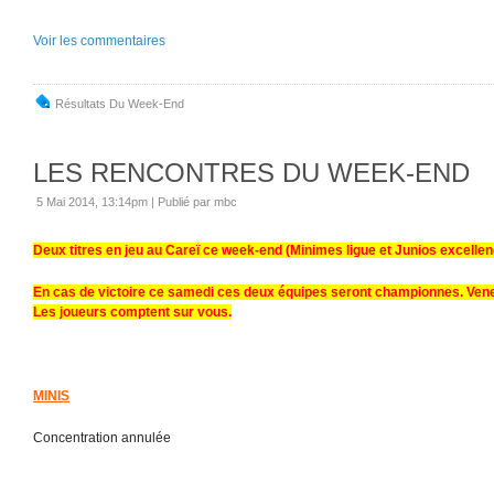
Voir les commentaires
Résultats Du Week-End
LES RENCONTRES DU WEEK-END
5 Mai 2014, 13:14pm
|
Publié par mbc
Deux titres en jeu au Careï ce week-end (Minimes ligue et Junios excellen
En cas de victoire ce samedi ces deux équipes seront championnes. Ven
Les joueurs comptent sur vous.
MINIS
Concentration annulée