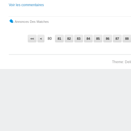
Voir les commentaires
Annonces Des Matches
10
20
30
40
50
60
70
80
<<
<
81
82
83
84
85
86
87
88
Theme: Del