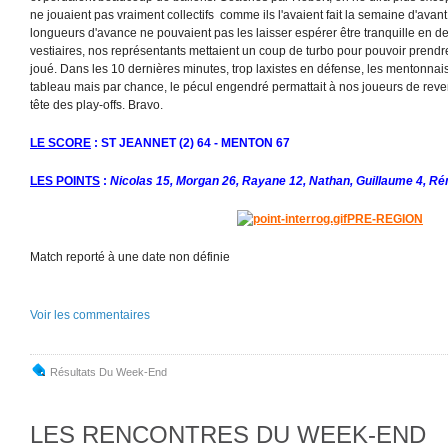
ne jouaient pas vraiment collectifs comme ils l'avaient fait la semaine d'avan
longueurs d'avance ne pouvaient pas les laisser espérer être tranquille en 
vestiaires, nos représentants mettaient un coup de turbo pour pouvoir prendre
joué. Dans les 10 dernières minutes, trop laxistes en défense, les mentonnais
tableau mais par chance, le pécul engendré permattait à nos joueurs de reven
tête des play-offs. Bravo.
LE SCORE
: ST JEANNET (2) 64 - MENTON 67
LES POINTS
:
Nicolas 15, Morgan 26, Rayane 12, Nathan, Guillaume 4, Ré
PRE-REGION
Match reporté à une date non définie
Voir les commentaires
Résultats Du Week-End
LES RENCONTRES DU WEEK-END