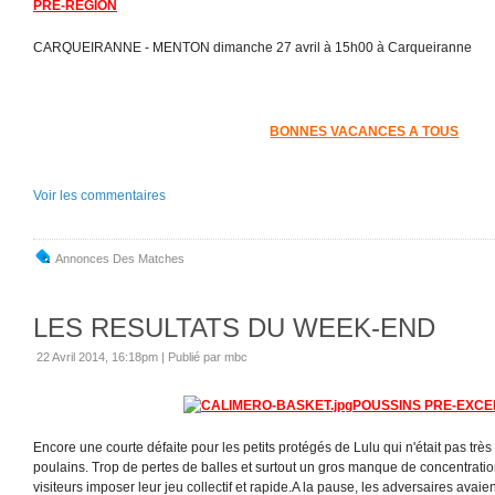
PRE-REGION
CARQUEIRANNE - MENTON dimanche 27 avril à 15h00 à Carqueiranne
BONNES VACANCES A TOUS
Voir les commentaires
Annonces Des Matches
LES RESULTATS DU WEEK-END
22 Avril 2014, 16:18pm
|
Publié par mbc
POUSSINS PRE-EXC
Encore une courte défaite pour les petits protégés de Lulu qui n'était pas très
poulains. Trop de pertes de balles et surtout un gros manque de concentratio
visiteurs imposer leur jeu collectif et rapide.A la pause, les adversaires avaient