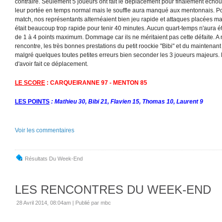
contraire. Seulement 5 joueurs ont fait le déplacement pour finalement écho
leur portée en temps normal mais le souffle aura manqué aux mentonnais. Po
match, nos représentants alternéaient bien jeu rapide et attaques placées ma
était beaucoup trop rapide pour tenir 40 minutes. Aucun quart-temps n'aura é
de 1 à 4 points maximum. Dommage car ils ne méritaient pas cette défaite. A 
rencontre, les très bonnes prestations du petit roockie "Bibi" et du maintenant
malgré quelques toutes petites erreurs bien seconder les 3 joueurs majeurs.
d'avoir fait ce déplacement.
LE SCORE
: CARQUEIRANNE 97 - MENTON 85
LES POINTS
: Mathieu 30, Bibi 21, Flavien 15, Thomas 10, Laurent 9
Voir les commentaires
Résultats Du Week-End
LES RENCONTRES DU WEEK-END
28 Avril 2014, 08:04am
|
Publié par mbc