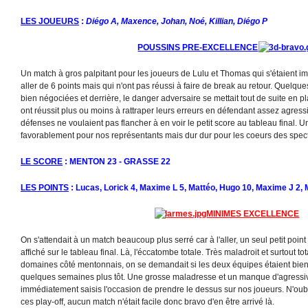
LES JOUEURS
:
Diégo A, Maxence, Johan, Noé, Killian, Diégo P
POUSSINS PRE-EXCELLENCE
Un match à gros palpitant pour les joueurs de Lulu et Thomas qui s'étaient 
aller de 6 points mais qui n'ont pas réussi à faire de break au retour. Quelque
bien négociées et derrière, le danger adversaire se mettait tout de suite en
ont réussit plus ou moins à rattraper leurs erreurs en défendant assez agressi
défenses ne voulaient pas flancher à en voir le petit score au tableau final. U
favorablement pour nos représentants mais dur dur pour les coeurs des spectate
LE SCORE
: MENTON 23 - GRASSE 22
LES POINTS
: Lucas, Lorick 4, Maxime L 5, Mattéo, Hugo 10, Maxime J 2, M
MINIMES EXCELLENCE
On s'attendait à un match beaucoup plus serré car à l'aller, un seul petit poin
affiché sur le tableau final. Là, l'éccatombe totale. Très maladroit et surtout
domaines côté mentonnais, on se demandait si les deux équipes étaient bien 
quelques semaines plus tôt. Une grosse maladresse et un manque d'agressivi
immédiatement saisis l'occasion de prendre le dessus sur nos joueurs. N'o
ces play-off, aucun match n'était facile donc bravo d'en être arrivé là.