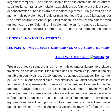
largement remporté. Une belle voir même très belle entame de match durant 
seuls les lancer-francs permettaient aux visiteurs de faire avancer leur score
déconcentration et hop les varois revenaient légèrement. Malgré tout on ne v
mentonnais pouvaient être inquiétés mais leur jeu n'était pas à la hauteur des
Une petite soufflante d'Annick pour tout remettre en ordre et finalement prendre
qui leur vaut le titre régional. Un titre bien mérité sur l'ensemble de la saiso
finale PACA en bonus qu'ils joueront jusqu'au bout pour représenter dignemen
LE SCORE
: MENTON 69 - HYERES 45
LES POINTS
:
Théo 12, Evan 6, Christopher 15, Axel 1, Lucas P 6, Antonio
JUNIORS EXCELLENCE
Très gros enjeu ce samedi car les mentonnais obtenaient la première place en
troisième en cas de défaite. Bien rentrés dans ce match les joueurs d'Annick p
au tableau pour avoir jusqu'à 10 longueurs d'avance à la pause. Bien sur rien n
peu déjà. Au retour des vestiaires, les visiteurs ne voulaient pas en rester là 
tendance. Nos représentants, quant à eux, commençaient à moins trouver le
quelques mauvais choix ce qui permettaient à St Jeannet de revenir voir mê
petite longueur. Les dernières minutes étaient très angoissantes et personne 
sirène retentit sur un score de parité. Tout restait à refaire durant les 5 minu
équipes se rendaient coup pour coup. Les mentonnais montaient leur pression
un petit énervement adverse. Au final, la victoire est revenue à l'équipe qui e