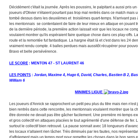
Décidément c'était la journée. Après les poussins, le palpitant a aussi pris u
joueurs d'Olivier n'étaient pourtant pas trop mal rentrés dans ce match mais u
tombé dessus dans les deuxièmes et troisièmes quart-temps. N'arrivant pas à 
les mentonnais se contentaient de faire de leur mieux en attaque en jouant t
de la dernière période, la première action laissait voir que les locaux ne compt
voulaient montrer qu'ils espéraient faire quelque chose dans ces play-offs. 
route et la remontée fut fantastique. La hargne était là et c'est dans les 24 d
vraiment rendu compte. 4 balles perdues mais aussitôt récupérer pour pouvoir 
Bravo et belle persévérence.
LE SCORE
: MENTON 47 - ST LAURENT 46
LES POINTS
:
Jordan, Maxime 4, Hugo 6, David, Charles, Bastien B 2, Bast
William 6
MINIMES LIGUE
Les joueurs d'Annick se rapprochent un petit peu plus du titre mais rien n'est 
bien rentrés dans cette rencontre, les mentonnais voulaient montrer que la cha
être donnée ne devait pas être gâcher facilement. Une première mi-temps exc
et gros collectif en attaques placées le tout agrémenté d'une défense de fer. 
surtout le collectif bien retrouvé. La pause sonnait avec 18 longueurs d'avan
les locaux n'allaient rien lâcher. Très diminués par les fautes, nos représenta
d'affolement mais un temps mort pour remettre les choses dans le bon sens et