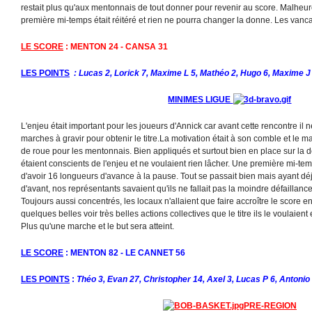
restait plus qu'aux mentonnais de tout donner pour revenir au score. Malheur
première mi-temps était réitéré et rien ne pourra changer la donne. Les vanca
LE SCORE
: MENTON 24 - CANSA 31
LES POINTS
: Lucas 2, Lorick 7, Maxime L 5, Mathéo 2, Hugo 6, Maxime J 
MINIMES LIGUE
L'enjeu était important pour les joueurs d'Annick car avant cette rencontre il n
marches à gravir pour obtenir le titre.La motivation était à son comble et le
de roue pour les mentonnais. Bien appliqués et surtout bien en place sur la 
étaient conscients de l'enjeu et ne voulaient rien lâcher. Une première mi-te
d'avoir 16 longueurs d'avance à la pause. Tout se passait bien mais ayant d
d'avant, nos représentants savaient qu'ils ne fallait pas la moindre défaillance
Toujours aussi concentrés, les locaux n'allaient que faire accroître le score en
quelques belles voir très belles actions collectives que le titre ils le voulaient et
Plus qu'une marche et le but sera atteint.
LE SCORE
: MENTON 82 - LE CANNET 56
LES POINTS
:
Théo 3, Evan 27, Christopher 14, Axel 3, Lucas P 6, Antonio
PRE-REGION