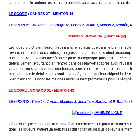
commencé. Un podium reste encore possible alors accrochez-vous le petits !!!!
LE SCORE
: CANNES 27 - MENTON 45
LES POINTS
:
Maxime L 22, Hugo 12, Lorick 6, Milan 1, Mathis 2, Mathéo,
MINIMES HONNEUR
Les joueurs d'Olivier n'auront réussi à faire jeu égal que dans le premier et l
revanche, dans les deux autres, une grosse maladresse et surtout beaucoup 
pas de pouvoir rivaliser face à une équipe monégasque plus appliquée et un
défensivement. Pourtant bien rentrés dans ces play-off et après avoir réussi 
vacances, on savait que nos mentonnais pouvaient arriver à jouer les perturb
mais après cette défaite, ceux sont les monégasques qui leur chipent la deux
Rien n'est acquis donc les matches retour restent prometteurs pour la récupér
LE SCORE
: MONACO 61 - MENTON 43
LES POINTS
:Théo 14, Jordan, Maxime 3, Jonathan, Bastien B 9, Bastien S
MINIMES LIGUE
Il était clair que ce samedi, la victoire était impérative pour pouvoir monter 
donc les joueurs avaient un petit stress qui flottait au dessus de leur tête mêm