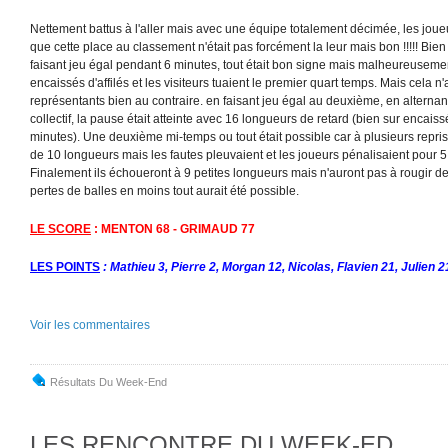
Nettement battus à l'aller mais avec une équipe totalement décimée, les joue
que cette place au classement n'était pas forcément la leur mais bon !!!!! Bien
faisant jeu égal pendant 6 minutes, tout était bon signe mais malheureusement
encaissés d'affilés et les visiteurs tuaient le premier quart temps. Mais cela n
représentants bien au contraire. en faisant jeu égal au deuxième, en alternant
collectif, la pause était atteinte avec 16 longueurs de retard (bien sur encai
minutes). Une deuxième mi-temps ou tout était possible car à plusieurs repri
de 10 longueurs mais les fautes pleuvaient et les joueurs pénalisaient pour 5 f
Finalement ils échoueront à 9 petites longueurs mais n'auront pas à rougir de
pertes de balles en moins tout aurait été possible.
LE SCORE
: MENTON 68 - GRIMAUD 77
LES POINTS
: Mathieu 3, Pierre 2, Morgan 12, Nicolas, Flavien 21, Julien 
Voir les commentaires
Résultats Du Week-End
LES RENCONTRE DU WEEK-ED