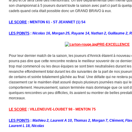
le jeu et ce sera celle des mentonnais. Un titre départemental bien mérité qua
son championnat à 5 joueurs durant toute la saison avec part ci part là quel
cadets quand cela était possible donc un GRAND BRAVO à eux.
LE SCORE
: MENTON 61 - ST JEANNET (1) 54
LES POINTS
:
Nicolas 16, Morgan 25, Rayane 14, Nathan 2, Guillaume 2, 
PRE-EXCELLENCE
Pour leur dernier match de la saison, les joueurs d'Annick étaient à nouvea
pourra pas dire que cette rencontre restera le meilleur souvenir de ce dernier
trop mal commencé ou les deux équipes se sont bien neutralisées durant les
revanche effondrement total durant les dix suivantes de la part de nos joueur
de certains et soirée totalement gâchée au final. Une défaite qui ne restera
classement car le maintien était assuré depuis plusieurs journées mais qui le
comportement. Heureusement, saison terminée mais dommage que ce soit da
quelques rencontres un peu difficiles, ils avaient su montrer de belles prest
morceaux.
LE SCORE
: VILLENEUVE-LOUBET 98 - MENTON 75
LES POINTS
:
Mathieu 2, Laurent A 10, Thomas 2, Morgan 7, Clément, Flavie
Laurent L 18, Nicolas