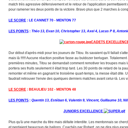
match très agressive défensivement et le retour de l'application permettaient
pour ramener les deux points de la victoire. Bravo plus que 2 marches à conq
LE SCORE
: LE CANNET 70 - MENTON 77
LES POINTS
:
Théo 13, Evan 10, Christopher 13, Axel 4, Lucas P 8, Antoni
CADETS EXCELLENC
Dur début d'après-midi pour les joueurs de Titou. Ils savaient qu'il fallait s'att
mais là !!!!!! Aucune réaction positive fasse au buldozer berlugan. Totalement
premières minutes, Titou se demandait comment remotiver les troupes mais la
portera ses fruits seulement il était trop tard. Les 30 points de retard de la 
remonter et même en gagnant le troisième quart-temps, la messe était dite. Un
faudrait retrouver l'envie des quelques derniers matches avant celui-là. Les
LE SCORE
: BEAULIEU 102 - MENTON 48
L
ES POINTS
:
Quentin 13, Estéban 6, Valentin 9, Vincent, Guillaume 10, N
JUNIORS EXCELLENCE
Plus qu'à une marche du titre mais défaite interdite. Les mentonnais se che
et perdaient beaucoup de ballons. Coachés par Robert, on ne dira plus exce