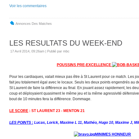
Voir les commentaires
Annonces Des Matches
LES RESULTATS DU WEEK-END
17 Avril 2014, 09:26am
|
Publié par mbc
POUSSINS PRE-EXCELLENCE
Pour les cardiaques, valait mieux pas être à St Laurent pour ce match. Les j
fait jeu totalement égal avec le locaux. Seuls les deux points engendrés au
St Laurent de faire la différence au final. En jouant assez rapidement, les d
coup et déployaient quasiment le même jeu et la même agressivité défensive
bout de 10 minutes fera la différence. Dommage.
LE SCORE
: ST LAURENT 23 - MENTON 21
LES POINTS :
Lucas, Lorick, Maxime L 11, Mathéo, Hugo 10, Maxime J, Mil
MINIMES HONNEUR