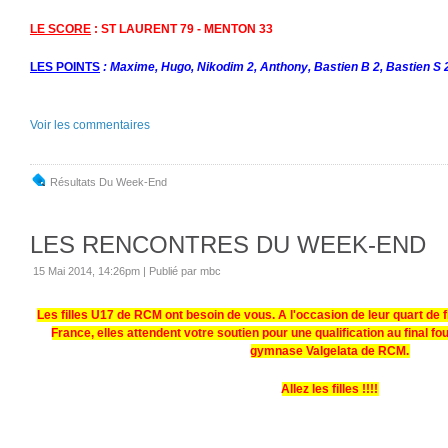
LE SCORE
: ST LAURENT 79 - MENTON 33
LES POINTS
: Maxime, Hugo, Nikodim 2, Anthony, Bastien B 2, Bastien S 2
Voir les commentaires
Résultats Du Week-End
LES RENCONTRES DU WEEK-END
15 Mai 2014, 14:26pm
|
Publié par mbc
Les filles U17 de RCM ont besoin de vous. A l'occasion de leur quart de 
France, elles attendent votre soutien pour une qualification au final f
gymnase Valgelata de RCM.
Allez les filles !!!!