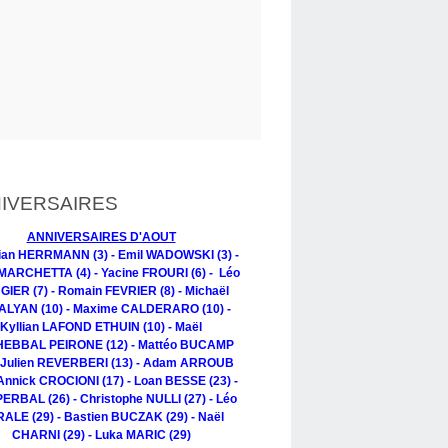
IVERSAIRES
ANNIVERSAIRES D'AOUT
tian HERRMANN (3) - Emil WADOWSKI (3) -
MARCHETTA (4) - Yacine FROURI (6) - Léo
IER (7) - Romain FEVRIER (8) - Michaël
LYAN (10) - Maxime CALDERARO (10) -
Kyllian LAFOND ETHUIN (10) - Maël
EBBAL PEIRONE (12) - Mattéo BUCAMP
- Julien REVERBERI (13) - Adam ARROUB
 Annick CROCIONI (17) - Loan BESSE (23) -
PERBAL (26) - Christophe NULLI (27) - Léo
ALE (29) - Bastien BUCZAK (29) - Naël
CHARNI (29) - Luka MARIC (29)