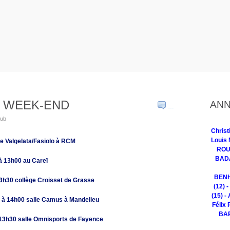
 WEEK-END
ANN
…
lub
Chris
Louis 
le Valgelata/Fasiolo à RCM
ROUG
BADA
 13h00 au Careï
BENH
h30 collège Croisset de Grasse
(12) 
(15) -
à 14h00 salle Camus à Mandelieu
Félix 
BAR
13h30 salle Omnisports de Fayence