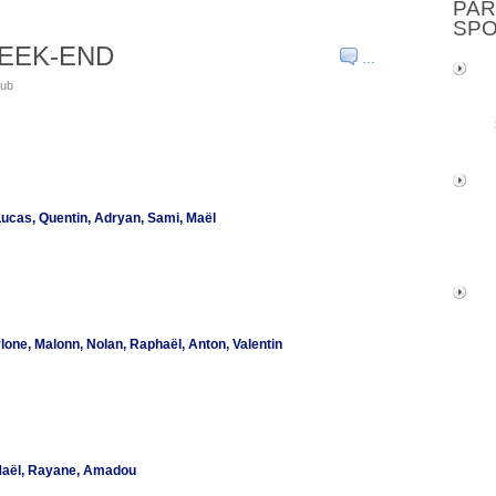
PAR
SP
WEEK-END
…
lub
ucas, Quentin, Adryan, Sami, Maël
ne, Malonn, Nolan, Raphaël, Anton, Valentin
Maël, Rayane, Amadou