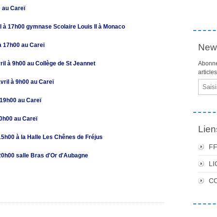
 au Careï
à 17h00 gymnase Scolaire Louis II à Monaco
à 17h00 au Careï
News
l à 9h00 au Collège de St Jeannet
Abonne
article
ril à 9h00 au Careï
Email
19h00 au Careï
0h00 au Careï
Lien
5h00 à la Halle Les Chênes de Fréjus
F
0h00 salle Bras d'Or d'Aubagne
LI
C