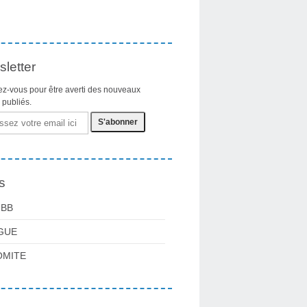
letter
z-vous pour être averti des nouveaux
s publiés.
s
FBB
GUE
OMITE