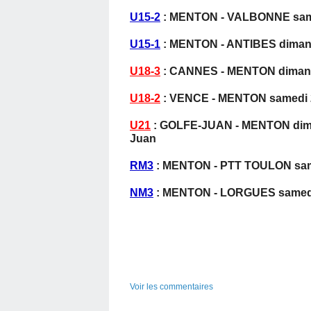
U15-2
: MENTON - VALBONNE samed
U15-1
: MENTON - ANTIBES dimanc
U18-3
: CANNES - MENTON dimanch
U18-2
: VENCE - MENTON samedi 28
U21
: GOLFE-JUAN - MENTON dimanc
Juan
RM3
: MENTON - PTT TOULON
sa
NM3
: MENTON - LORGUES samedi 
Voir les commentaires