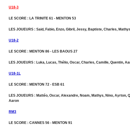
U18-3
LE SCORE : LA TRINITE 61 - MENTON 53
LES JOUEURS : Said, Fabio, Enzo, Gibril, Jessy, Baptiste, Charles, Math
U18-2
LE SCORE : MENTON 86 - LES BAOUS 27
LES JOUEURS : Luka, Lucas, Thélio, Oscar, Charles, Camille, Quentin, Aar
U18-1L
LE SCORE : MENTON 72 - ESB 61
LES JOUEURS : Mattéo, Oscar, Alexandre, Noam, Mathys, Nino, Ayrton, Qu
Aaron
RM3
LE SCORE : CANNES 56 - MENTON 91