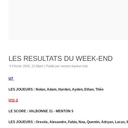
LES RESULTATS DU WEEK-END
9 Février 2026, 12:46pm
|
Publié par menton basket club
U7
LES JOUEURS : Nolan, Adam, Harden, Ayden, Ethan, Théo
U11-2
LE SCORE : VALBONNE 31 - MENTON 5
LES JOUEURS : Orestis, Alexandre, Fabio, Noa, Quentin, Adryan, Lucas, 