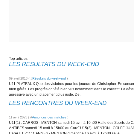
Top articles
LES RESULTATS DU WEEK-END
09 avril 2018 ( #
Résultats du week-end
)
U11 PLATEAUX Que des victoires pour les joueurs de Christopher. En concent
bien gérés. Les progrès ont été bien vus notamment dans le collectif. La dé
agressive avec un placement plus juste. De...
LES RENCONTRES DU WEEK-END
11 avril 2023 ( #
Annonces des matches
)
U11(1) : CARROS - MENTON samedi 15 avril à 10h00 Halle des Sports de C
ANTIBES samedi 15 avril à 15h00 au Careï U15(2) : MENTON - GOLFE-JUAN
Careï U15(1) : CANNES - MENTON dimanche 16 avril à 12h30 salle...