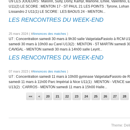
U9 LES JOUEURS : Malonn, Sully, Dony, Kamyl, Marlone, Emile, Valentino, E
U11(2) LE SCORE : MENTON 17 - ST PAUL 21 LES POINTS : Tyrone, Lohan 7, 
Lissandro 2 U11(1) LE SCORE : LES BAOUS 24 - MENTON...
LES RENCONTRES DU WEEK-END
25 mars 2024 ( #
Annonces des matches
)
U7 : Concentration samedi 30 mars à 9h30 salle Valgelata/Fasiolo à RCM
samedi 30 mars à 10h00 au Careï U13(2) : MENTON - ST MARTIN samedi 30 
CAVIGAL - MENTON samedi 30 mars à 14h00 salle Leyrit...
LES RENCONTRES DU WEEK-END
07 mars 2023 ( #
Annonces des matches
)
U7 : Concentration samedi 11 mars à 10h00 gymnase Valgelata/Fasiolo d
samedi 11 mars à 11h00 Parc Impérial à Nice U11(1) : MENTON - VENCE sa
U13(2) : CARROS - MENTON samedi 11 mars à 15h00 Halle...
10
<<
<
20
21
22
23
24
25
26
27
28
Theme: Del