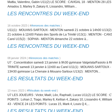
Mattia, Valentino, Gabin U11(2) LE SCORE : CAVIGAL 18 - MENTON 28 LES 
Amadou 3, Marley 9, Zakary 6, Lissandro, William...
LES RENCONTRES DU WEEK-END
16 octobre 2023 ( #
Annonces des matches
)
U11(1) : MOUANS-SARTOUX - MENTON samedi 21 octobre à 14h00 U13(2) 
21 octobre à 11h00 Palais des Sports de La Trinité U13(1) : MENTON - CAN
Careï U15(2) : SOPHIA - MENTON dimanche 22 octobre à...
LES RENCONTRES DU WEEK-END
08 janvier 2024 ( #
Annonces des matches
)
U7 : Concentration samedi 13 janvier à 9h30 gymnase Valgelata/Fasiolo à
TRINITE samedi 13 janvier à 11h00 au Careï U11(1) : MOUANS-SARTOUX -
13H30 gymnase La Chenaie à Mouans-Sartoux U13(2) : MENTON...
LES RESULTATS DU WEEK-END
13 mars 2023 ( #
Résultats du week-end
)
U7 LES JOUEURS : Victor, Maël, Léo, Raphaël, Lucas U11(2) LE SCORE :
POINTS : Lohan 2, Tiago, Marley 8, Kellian 4, Zakary 10, Lissandro 4, Wil
43 - VENCE 24 LES POINTS : Lucas 15, Mark 4, Louis Q 4,...
LES RESULTATS DU WEEK-END