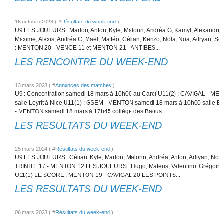
16 octobre 2023 ( #
Résultats du week-end
)
U9 LES JOUEURS : Marlon, Anton, Kyle, Malonn, Andréa G, Kamyl, Alexandr
Maxime, Alexis, Andréa C, Maël, Mattéo, Célian, Kenzo, Nola, Noa, Adrya
: MENTON 20 - VENCE 11 et MENTON 21 - ANTIBES...
LES RENCONTRE DU WEEK-END
13 mars 2023 ( #
Annonces des matches
)
U9 : Concentration samedi 18 mars à 10h00 au Careï U11(2) : CAVIGAL - 
salle Leyrit à Nice U11(1) : GSEM - MENTON samedi 18 mars à 10h00 salle 
- MENTON samedi 18 mars à 17h45 collège des Baous...
LES RESULTATS DU WEEK-END
25 mars 2024 ( #
Résultats du week-end
)
U9 LES JOUEURS : Célian, Kyle, Marlon, Malonn, Andréa, Anton, Adryan, N
TRINITE 17 - MENTON 12 LES JOUEURS : Hugo, Mateus, Valentino, Grégoire, 
U11(1) LE SCORE : MENTON 19 - CAVIGAL 20 LES POINTS...
LES RESULTATS DU WEEK-END
06 mars 2023 ( #
Résultats du week-end
)