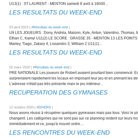
U13(1) : ST LAURENT - MENTON samedi 8 avril à 16h00...
LES RESULTATS DU WEEK-END
03 avril 2023 ( #
Résultats du week-end
)
U9 LES JOUEURS : Dony, Andréa, Malonn, Kyle, Anton, Valentino, Thomas, M
Ethan C, Kamyl U11(2) LE SCORE : GRASSE 35 - MENTON 13 LES POINTS : 
Marley, Tiago, Zakary 4, Lissandro 3, William 2 U11(1)...
LES RESULTATS DU WEEK-END
02 mars 2020 ( #
Résultats du week-end
)
PRE NATIONALE Les joueurs de Robert avaient pourtant bien commencé. En 
surprenaient rapidement les locaux en imposant leur jeu et en prenant les de
L'adresse n'était pas très présente mais le jeu intérieur...
RECUPERATION DES GYMNASES
12 octobre 2020 ( #
DIVERS
)
Nous avons réussi à récupérer quelques gymnases mais pas tous. Voici le p
changent. Les catégories qui ne sont pas sur ce planning restent sur leurs hora
immédiatement et ce, jusqu'à nouvel ordre....
LES RENCONTRES DU WEEK-END