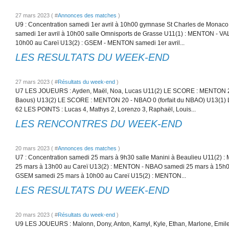
27 mars 2023 ( #
Annonces des matches
)
U9 : Concentration samedi 1er avril à 10h00 gymnase St Charles de Mona
samedi 1er avril à 10h00 salle Omnisports de Grasse U11(1) : MENTON - V
10h00 au Careï U13(2) : GSEM - MENTON samedi 1er avril...
LES RESULTATS DU WEEK-END
27 mars 2023 ( #
Résultats du week-end
)
U7 LES JOUEURS : Ayden, Maël, Noa, Lucas U11(2) LE SCORE : MENTON 20
Baous) U13(2) LE SCORE : MENTON 20 - NBAO 0 (forfait du NBAO) U13(
62 LES POINTS : Lucas 4, Mathys 2, Lorenzo 3, Raphaël, Louis...
LES RENCONTRES DU WEEK-END
20 mars 2023 ( #
Annonces des matches
)
U7 : Concentration samedi 25 mars à 9h30 salle Manini à Beaulieu U11(2
25 mars à 13h00 au Careï U13(2) : MENTON - NBAO samedi 25 mars à 15h0
GSEM samedi 25 mars à 10h00 au Careï U15(2) : MENTON...
LES RESULTATS DU WEEK-END
20 mars 2023 ( #
Résultats du week-end
)
U9 LES JOUEURS : Malonn, Dony, Anton, Kamyl, Kyle, Ethan, Marlone, Emile