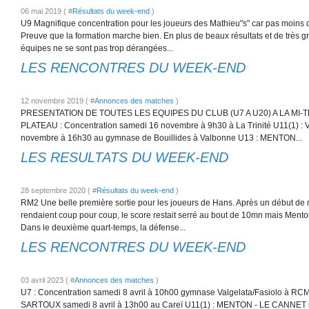
06 mai 2019 ( #
Résultats du week-end
)
U9 Magnifique concentration pour les joueurs des Mathieu"s" car pas moins de
Preuve que la formation marche bien. En plus de beaux résultats et de très gr
équipes ne se sont pas trop dérangées...
LES RENCONTRES DU WEEK-END
12 novembre 2019 ( #
Annonces des matches
)
PRESENTATION DE TOUTES LES EQUIPES DU CLUB (U7 A U20) A LA MI-
PLATEAU : Concentration samedi 16 novembre à 9h30 à La Trinité U11(1)
novembre à 16h30 au gymnase de Bouillides à Valbonne U13 : MENTON...
LES RESULTATS DU WEEK-END
28 septembre 2020 ( #
Résultats du week-end
)
RM2 Une belle première sortie pour les joueurs de Hans. Après un début de
rendaient coup pour coup, le score restait serré au bout de 10mn mais Menton 
Dans le deuxième quart-temps, la défense...
LES RENCONTRES DU WEEK-END
03 avril 2023 ( #
Annonces des matches
)
U7 : Concentration samedi 8 avril à 10h00 gymnase Valgelata/Fasiolo à 
SARTOUX samedi 8 avril à 13h00 au Careï U11(1) : MENTON - LE CANNET sa