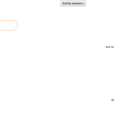
Article suivant »
220 Av
8