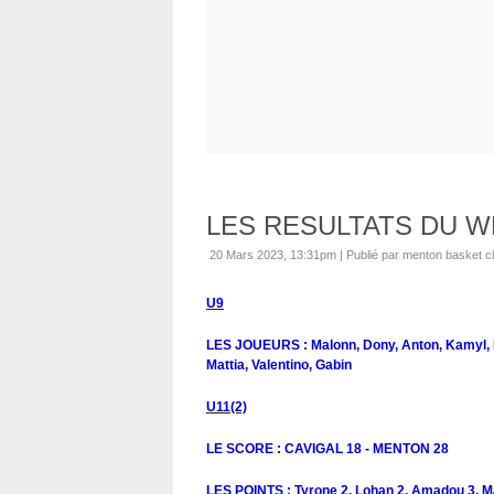
LES RESULTATS DU 
20 Mars 2023, 13:31pm
|
Publié par menton basket c
U9
LES JOUEURS : Malonn, Dony, Anton, Kamyl, Ky
Mattia, Valentino, Gabin
U11(2)
LE SCORE : CAVIGAL 18 - MENTON 28
LES POINTS : Tyrone 2, Lohan 2, Amadou 3, Mar