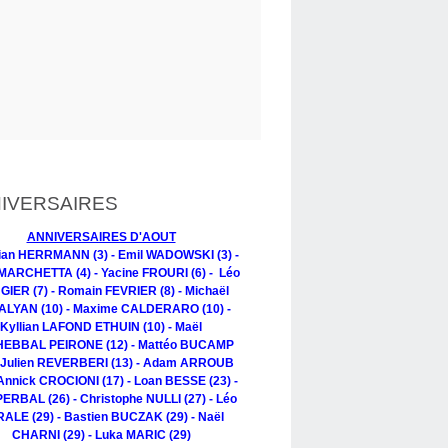
IVERSAIRES
ANNIVERSAIRES D'AOUT
tian HERRMANN (3) - Emil WADOWSKI (3) -
MARCHETTA (4) - Yacine FROURI (6) - Léo
IER (7) - Romain FEVRIER (8) - Michaël
LYAN (10) - Maxime CALDERARO (10) -
Kyllian LAFOND ETHUIN (10) - Maël
EBBAL PEIRONE (12) - Mattéo BUCAMP
- Julien REVERBERI (13) - Adam ARROUB
 Annick CROCIONI (17) - Loan BESSE (23) -
PERBAL (26) - Christophe NULLI (27) - Léo
ALE (29) - Bastien BUCZAK (29) - Naël
CHARNI (29) - Luka MARIC (29)