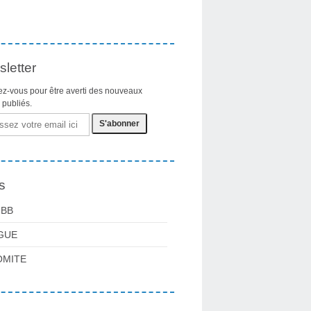
letter
z-vous pour être averti des nouveaux
s publiés.
s
FBB
GUE
OMITE