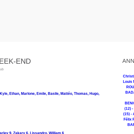
WEEK-END
ANN
lub
Chris
Louis 
ROUG
BADA
le, Ethan, Marlone, Emile, Basile, Mattéo, Thomas, Hugo,
BENH
(12) 
(15) -
Félix 
BAR
ley 9, Zakary 6, Lissandro, William 6