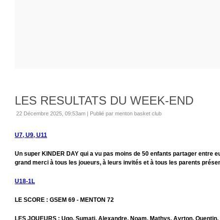
LES RESULTATS DU WEEK-END
22 Décembre 2025, 09:53am
|
Publié par menton basket club
U7, U9, U11
Un super KINDER DAY qui a vu pas moins de 50 enfants partager entre eux
grand merci à tous les joueurs, à leurs invités et à tous les parents prése
U18-1L
LE SCORE : GSEM 69 - MENTON 72
LES JOUEURS : Ugo, Sumati, Alexandre, Noam, Mathys, Ayrton, Quentin, T