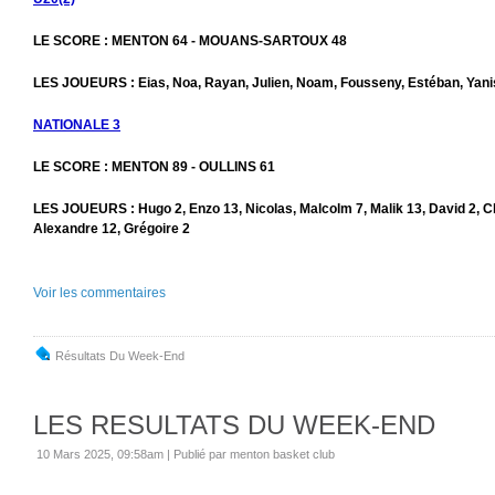
LE SCORE : MENTON 64 - MOUANS-SARTOUX 48
LES JOUEURS : Eias, Noa, Rayan, Julien, Noam, Fousseny, Estéban, Yanis
NATIONALE 3
LE SCORE : MENTON 89 - OULLINS 61
LES JOUEURS : Hugo 2, Enzo 13, Nicolas, Malcolm 7, Malik 13, David 2, Ch
Alexandre 12, Grégoire 2
Voir les commentaires
Résultats Du Week-End
LES RESULTATS DU WEEK-END
10 Mars 2025, 09:58am
|
Publié par menton basket club