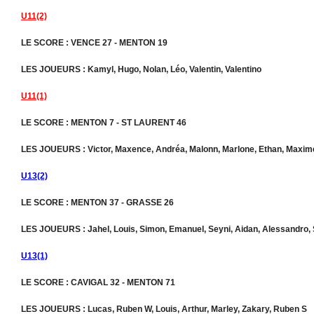
U11(2)
LE SCORE : VENCE 27 - MENTON 19
LES JOUEURS : Kamyl, Hugo, Nolan, Léo, Valentin, Valentino
U11(1)
LE SCORE : MENTON 7 - ST LAURENT 46
LES JOUEURS : Victor, Maxence, Andréa, Malonn, Marlone, Ethan, Maxime
U13(2)
LE SCORE : MENTON 37 - GRASSE 26
LES JOUEURS : Jahel, Louis, Simon, Emanuel, Seyni, Aidan, Alessandro,
U13(1)
LE SCORE : CAVIGAL 32 - MENTON 71
LES JOUEURS : Lucas, Ruben W, Louis, Arthur, Marley, Zakary, Ruben S