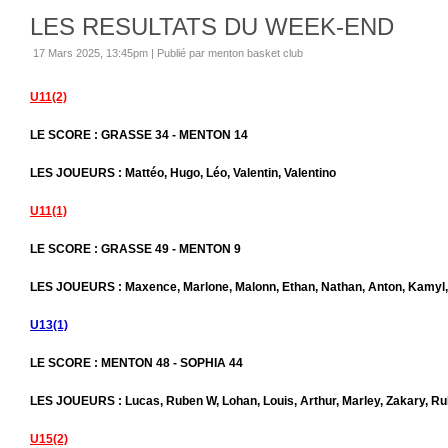
LES RESULTATS DU WEEK-END
17 Mars 2025, 13:45pm
|
Publié par menton basket club
U11(2)
LE SCORE : GRASSE 34 - MENTON 14
LES JOUEURS : Mattéo, Hugo, Léo, Valentin, Valentino
U11(1)
LE SCORE : GRASSE 49 - MENTON 9
LES JOUEURS : Maxence, Marlone, Malonn, Ethan, Nathan, Anton, Kamyl
U13(1)
LE SCORE : MENTON 48 - SOPHIA 44
LES JOUEURS : Lucas, Ruben W, Lohan, Louis, Arthur, Marley, Zakary, R
U15(2)