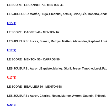
LE SCORE : LE CANNET 73 - MENTON 33
LES JOUEURS : Mattéo, Hugo, Emanuel, Arthur, Briac, Léo, Roberto, Andr
U15(1)
LE SCORE : CAGNES 46 - MENTON 67
LES JOUEURS : Lucas, Sumati, Mathys, Mattéo, Alexandre, Raphaël, Loui
U17(2)
LE SCORE : MENTON 55 - CARROS 50
LES JOUEURS : Aaron , Baptiste, Marley, Gibril, Jessy, Timothé, Luigi, Fab
U17(1)
LE SCORE : BEAULIEU 80 - MENTON 58
LES JOUEURS : Aaron, Charles, Noam, Matteo, Ayrton, Quentin, Thibault,
U20(2)