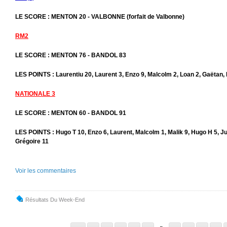
LE SCORE : MENTON 20 - VALBONNE (forfait de Valbonne)
RM2
LE SCORE : MENTON 76 - BANDOL 83
LES POINTS : Laurentiu 20, Laurent 3, Enzo 9, Malcolm 2, Loan 2, Gaëtan, E
NATIONALE 3
LE SCORE : MENTON 60 - BANDOL 91
LES POINTS : Hugo T 10, Enzo 6, Laurent, Malcolm 1, Malik 9, Hugo H 5, Ju
Grégoire 11
Voir les commentaires
Résultats Du Week-End