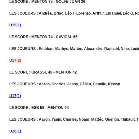
LE SCORE : MENTON 75 - GOLFE-JUAN 36
LES JOUEURS : Andréa, Briac, Léo T, Lorenzo, Arthur, Emanuel, Léo G, R
U15(1)
LE SCORE : MENTON 74 - CAVIGAL 65
LES JOUEURS : Estéban, Mathys, Mattéo, Alexandre, Raphaël, Nino, Louis
U17(2)
LE SCORE : GRASSE 48 - MENTON 42
LES JOUEURS : Aaron, Charles, Jessy, Célian, Camille, Kéwan
U17(1)
LE SCORE : ESB 59 - MENTON 64
LES JOUEURS : Aaron, Yanis, Charles, Noam, Mattéo, Quentin, Thibault, 
U20(1)