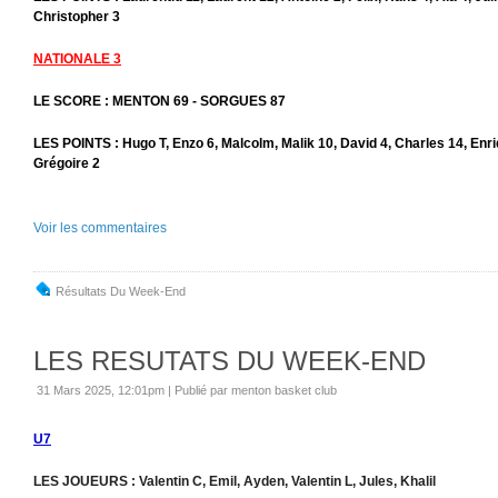
Christopher 3
NATIONALE 3
LE SCORE : MENTON 69 - SORGUES 87
LES POINTS : Hugo T, Enzo 6, Malcolm, Malik 10, David 4, Charles 14, Enri
Grégoire 2
Voir les commentaires
Résultats Du Week-End
LES RESUTATS DU WEEK-END
31 Mars 2025, 12:01pm
|
Publié par menton basket club
U7
LES JOUEURS : Valentin C, Emil, Ayden, Valentin L, Jules, Khalil