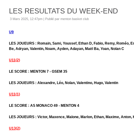
LES RESULTATS DU WEEK-END
3 Mars 2025, 12:47pm
|
Publié par menton basket club
U9
LES JOUEURS : Romain, Sami, Youssef, Ethan D, Fabio, Remy, Roméo, E
Be, Adryan, Valentin, Noam, Ayden, Adayan, Maël Ba, Yoan, Nolan C
U11(2)
LE SCORE : MENTON 7 - GSEM 35
LES JOUEURS : Alexandre, Léo, Nolan, Valentino, Hugo, Valentin
U11(1)
LE SCORE : AS MONACO 49 - MENTON 4
LES JOUEURS : Victor, Maxence, Malone, Marlon, Ethan, Maxime, Anton,
U13(2)