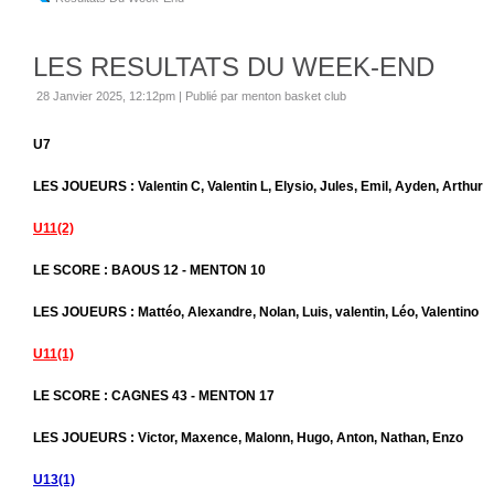
LES RESULTATS DU WEEK-END
28 Janvier 2025, 12:12pm
|
Publié par menton basket club
U7
LES JOUEURS : Valentin C, Valentin L, Elysio, Jules, Emil, Ayden, Arthur
U11(2)
LE SCORE : BAOUS 12 - MENTON 10
LES JOUEURS : Mattéo, Alexandre, Nolan, Luis, valentin, Léo, Valentino
U11(1)
LE SCORE : CAGNES 43 - MENTON 17
LES JOUEURS : Victor, Maxence, Malonn, Hugo, Anton, Nathan, Enzo
U13(1)