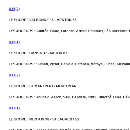
U15(2)
LE SCORE : VALBONNE 35 - MENTON 56
LES JOUEURS : Andréa, Briac, Lorenzo, Arthur, Emanuel, Léo, Massimo,
U15(1)
LE SCORE : CANSA 37 - METON 83
LES JOUEURS : Sumati, Victor, Daniele, Estéban, Mathys, Lucas, Alexandr
U17(2)
LE SCORE : ST MARTIN 63 - MENTON 66
LES JOUEURS : Jounaid, Aaron, Said, Baptiste, Gibril, Timothé, Luka, Cél
U17(1)
LE SCORE : MENTON 98 - ST LAURENT 51