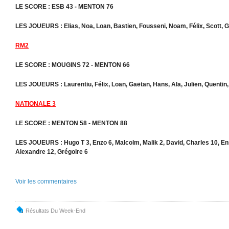
LE SCORE : ESB 43 - MENTON 76
LES JOUEURS : Elias, Noa, Loan, Bastien, Fousseni, Noam, Félix, Scott, G
RM2
LE SCORE : MOUGINS 72 - MENTON 66
LES JOUEURS : Laurentiu, Félix, Loan, Gaëtan, Hans, Ala, Julien, Quentin,
NATIONALE 3
LE SCORE : MENTON 58 - MENTON 88
LES JOUEURS : Hugo T 3, Enzo 6, Malcolm, Malik 2, David, Charles 10, Enr
Alexandre 12, Grégoire 6
Voir les commentaires
Résultats Du Week-End