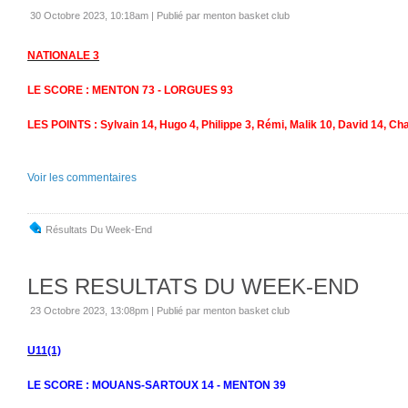
30 Octobre 2023, 10:18am
|
Publié par menton basket club
NATIONALE 3
LE SCORE : MENTON 73 - LORGUES 93
LES POINTS : Sylvain 14, Hugo 4, Philippe 3, Rémi, Malik 10, David 14, Cha
Voir les commentaires
Résultats Du Week-End
LES RESULTATS DU WEEK-END
23 Octobre 2023, 13:08pm
|
Publié par menton basket club
U11(1)
LE SCORE : MOUANS-SARTOUX 14 - MENTON 39