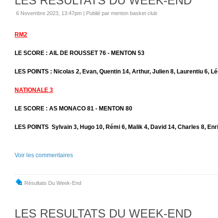
LES RESULTATS DU WEEK-END
6 Novembre 2023, 13:47pm
|
Publié par menton basket club
RM2
LE SCORE : AIL DE ROUSSET 76 - MENTON 53
LES POINTS : Nicolas 2, Evan, Quentin 14, Arthur, Julien 8, Laurentiu 6, L
NATIONALE 3
LE SCORE : AS MONACO 81 - MENTON 80
LES POINTS Sylvain 3, Hugo 10, Rémi 6, Malik 4, David 14, Charles 8, Enri
Voir les commentaires
Résultats Du Week-End
LES RESULTATS DU WEEK-END