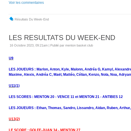
Voir les commentaires
Résultats Du Week-End
LES RESULTATS DU WEEK-END
16 Octobre 2023, 09:21am
|
Publié par menton basket club
U9
LES JOUEURS : Marlon, Anton, Kyle, Malonn, Andréa G, Kamyl, Alexandre
Maxime, Alexis, Andréa C, Maël, Mattéo, Célian, Kenzo, Nola, Noa, Adrya
U11(1)
LES SCORES : MENTON 20 - VENCE 11 et MENTON 21 - ANTIBES 12
LES JOUEURS : Ethan, Thomas, Sandro, Lissandro, Aïdan, Ruben, Arthur
U13(2)
LE SCORE : GOLFE-JUAN 34 - MENTON 27