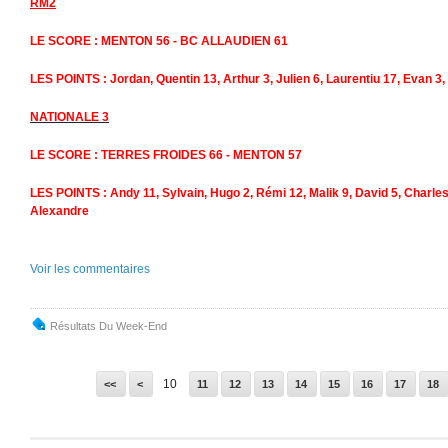
RM2
LE SCORE : MENTON 56 - BC ALLAUDIEN 61
LES POINTS : Jordan, Quentin 13, Arthur 3, Julien 6, Laurentiu 17, Evan 3,
NATIONALE 3
LE SCORE : TERRES FROIDES 66 - MENTON 57
LES POINTS : Andy 11, Sylvain, Hugo 2, Rémi 12, Malik 9, David 5, Charles 
Alexandre
Voir les commentaires
Résultats Du Week-End
10
<<
<
11
12
13
14
15
16
17
18