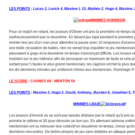
LES POINTS
:
Lucas 2, Lorick 4, Maxime L 15, Mathéo 2, Hugo 4, Maxime J
MINIMES HONNEUR
Pour ce match en retard, les joueurs d'Olivier ont pris la première mi-temps 
malheureusement pas la deuxième. En faisant jeu égal pendant la première p
monter leur jeu d'un cran pour atteindre la pause avec 10 longueurs d'avanc
une belle circulation de balles, rien ne venait trop inquiéter le jeu mentonnai
pleuvaient à gogo et la deuxième mi-temps s'annonçait difficile. Les locaux 
insistant sur le jeu intérieur afin de provoquer un maximum de faute et cela p
sortant pour 5 fautes le plus grand mentonnais, les cagnois ont fait le plus dur
les dix dernières minutes qui coûteront chères aux mentonnais. Dommage !!!
LE SCORE
: CAGNES 68 - MENTON 59
LES POINTS
: M
axime 2, Hugo 2, David, Anthony, Bastien 6, Jonathan 5, T
MINIMES LIGUE
Les joueurs d'Annick ne se sont pas laissés distraire par le retard qu'à pris l
prendre le rythme et 30 pour dérouler un bon jeu. En alternant adresse extérie
mentonnais ont su retrouver leur collectif en deuxième mi-temps, chose qu'ils
dernières rencontres. De belles phases de jeu sans dribbles en attaque permet