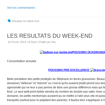
Voir les commentaires
Résultats Du Week-End
LES RESULTATS DU WEEK-END
19 Février 2014, 14:31pm
|
Publié par mbc
POUSSINS QUADRANG
Concentration annulée
POUSSINS PRE-EXCELLENCE
Belle prestation des petits protégés de Stéphane en terres grassoises. Beau
domaines "défense" et "rebond" ou c'est là qu'ils avaient plutôt péché lors d
agressivité qui ne leur a pas permis de faire une grosse différence mais qui fi
final. Le seul petit point faible viendra du nombre de double pas ratés. Avec 
domaine, les petits mentonnais auraient pu se mettre à l'abri plus vite et pas
tranquille (surtout pour le palpitant des parents). Il faudra bien s'appliquer à 