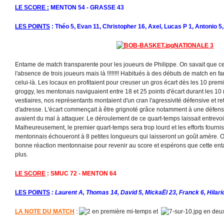
LE SCORE :
MENTON 54 - GRASSE 43
LES POINTS
: Théo 5, Evan 11, Christopher 16, Axel, Lucas P 1, Antonio 5
NATIONALE 3
Entame de match transparente pour les joueurs de Philippe. On savait que ce 
l'absence de trois joueurs mais là !!!!!!!! Habitués à des débuts de match en fanfa
celui-là. Les locaux en profitaient pour creuser un gros écart dès les 10 pr
groggy, les mentonais naviguaient entre 18 et 25 points d'écart durant les 10
vestiaires, nos représentants montaient d'un cran l'agressivité défensive et r
d'adresse. L'écart commençait à être grignoté grâce notamment à une défens
avaient du mal à attaquer. Le déroulement de ce quart-temps laissait entrevoir
Malheureusement, le premier quart-temps sera trop lourd et les efforts fournis
mentonnais échoueront à 8 petites longueurs qui laisseront un goût amère. O
bonne réaction mentonnaise pour revenir au score et espérons que cette en
plus.
LE SCORE
: SMUC 72 - MENTON 64
LES POINTS
: Laurent A, Thomas 14, David 5, MickaËl 23, Franck 6, Hilario
LA NOTE DU MATCH
:
en première mi-temps et
en deu