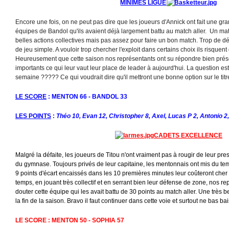
MINIMES LIGUE
Encore une fois, on ne peut pas dire que les joueurs d'Annick ont fait une gr
équipes de Bandol qu'ils avaient déjà largement battu au match aller. Un mat
belles actions collectives mais pas assez pour faire un bon match. Trop de d
de jeu simple. A vouloir trop chercher l'exploit dans certains choix ils risquent d
Heureusement que cette saison nos représentants ont su répondre bien prés
importants ce qui leur vaut leur place de leader à aujourd'hui. La question es
semaine ????? Ce qui voudrait dire qu'il mettront une bonne option sur le titr
LE SCORE
: MENTON 66 - BANDOL 33
LES POINTS
:
Théo 10, Evan 12, Christopher 8, Axel, Lucas P 2, Antonio 2
CADETS EXCELLENCE
Malgré la défaite, les joueurs de Titou n'ont vraiment pas à rougir de leur prest
du gymnase. Toujours privés de leur capitaine, les mentonnais ont mis du tem
9 points d'écart encaissés dans les 10 premières minutes leur coûteront cher à
temps, en jouant très collectif et en serrant bien leur défense de zone, nos rep
douter cette équipe qui les avait battu de 30 points au match aller. Une très 
la fin de la saison. Bravo il faut continuer dans cette voie et surtout ne bas bai
LE SCORE : MENTON 50 - SOPHIA 57