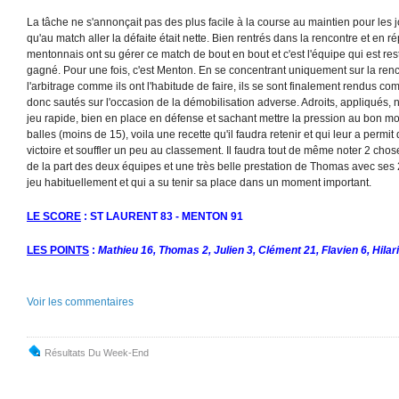
La tâche ne s'annonçait pas des plus facile à la course au maintien pour les 
qu'au match aller la défaite était nette. Bien rentrés dans la rencontre et en r
mentonnais ont su gérer ce match de bout en bout et c'est l'équipe qui est res
gagné. Pour une fois, c'est Menton. En se concentrant uniquement sur la ren
l'arbitrage comme ils ont l'habitude de faire, ils se sont finalement rendus com
donc sautés sur l'occasion de la démobilisation adverse. Adroits, appliqués, 
jeu rapide, bien en place en défense et sachant mettre la pression au bon m
balles (moins de 15), voila une recette qu'il faudra retenir et qui leur a permi
victoire et souffler un peu au classement. Il faudra tout de même noter 2 chos
de la part des deux équipes et une très belle prestation de Thomas avec ses 
jeu habituellement et qui a su tenir sa place dans un moment important.
LE SCORE
: ST LAURENT 83 - MENTON 91
LES POINTS
:
Mathieu 16, Thomas 2, Julien 3, Clément 21, Flavien 6, Hilar
Voir les commentaires
Résultats Du Week-End