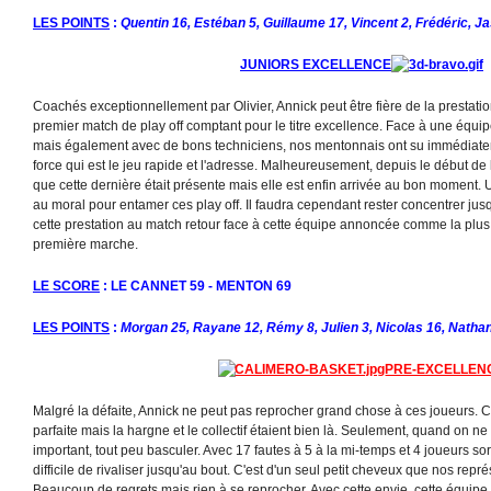
LES POINTS
:
Quentin 16, Estéban 5, Guillaume 17, Vincent 2, Frédéric, J
JUNIORS EXCELLENCE
Coachés exceptionnellement par Olivier, Annick peut être fière de la prestati
premier match de play off comptant pour le titre excellence. Face à une équip
mais également avec de bons techniciens, nos mentonnais ont su immédiateme
force qui est le jeu rapide et l'adresse. Malheureusement, depuis le début de 
que cette dernière était présente mais elle est enfin arrivée au bon moment. 
au moral pour entamer ces play off. Il faudra cependant rester concentrer jus
cette prestation au match retour face à cette équipe annoncée comme la plus
première marche.
LE SCORE
: LE CANNET 59 - MENTON 69
LES POINTS
:
Morgan 25, Rayane 12, Rémy 8, J
ulien 3, Nicolas 16, Natha
PRE-EXCELLEN
Malgré la défaite, Annick ne peut pas reprocher grand chose à ces joueurs. Ce
parfaite mais la hargne et le collectif étaient bien là. Seulement, quand on n
important, tout peu basculer. Avec 17 fautes à 5 à la mi-temps et 4 joueurs sortis
difficile de rivaliser jusqu'au bout. C'est d'un seul petit cheveux que nos repr
Beaucoup de regrets mais rien à se reprocher. Avec cette envie, cette équipe 