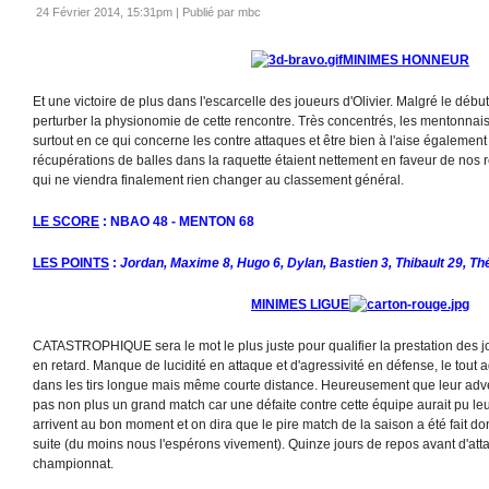
24 Février 2014, 15:31pm
|
Publié par mbc
MINIMES HONNEUR
Et une victoire de plus dans l'escarcelle des joueurs d'Olivier. Malgré le déb
perturber la physionomie de cette rencontre. Très concentrés, les mentonnais 
surtout en ce qui concerne les contre attaques et être bien à l'aise également
récupérations de balles dans la raquette étaient nettement en faveur de nos 
qui ne viendra finalement rien changer au classement général.
LE SCORE
: NBAO 48 - MENTON 68
LES POINTS
:
Jordan, Maxime 8, Hugo 6, Dylan, Bastien 3, Thibault 29, Th
MINIMES LIGUE
CATASTROPHIQUE sera le mot le plus juste pour qualifier la prestation des j
en retard. Manque de lucidité en attaque et d'agressivité en défense, le tou
dans les tirs longue mais même courte distance. Heureusement que leur adve
pas non plus un grand match car une défaite contre cette équipe aurait pu leu
arrivent au bon moment et on dira que le pire match de la saison a été fait d
suite (du moins nous l'espérons vivement). Quinze jours de repos avant d'at
championnat.