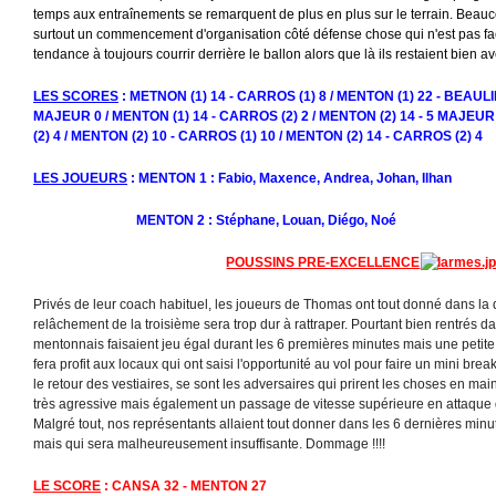
temps aux entraînements se remarquent de plus en plus sur le terrain. Beauco
surtout un commencement d'organisation côté défense chose qui n'est pas faci
tendance à toujours courrir derrière le ballon alors que là ils restaient bien av
LES SCORES
: METNON (1) 14 - CARROS (1) 8 / MENTON (1) 22 - BEAULIE
MAJEUR 0 / MENTON (1) 14 - CARROS (2) 2 / MENTON (2) 14 - 5 MAJEUR
(2) 4 / MENTON (2) 10 - CARROS (1) 10 / MENTON (2) 14 - CARROS (2) 4
LES JOUEURS
: MENTON 1 : Fabio, Maxence, Andrea, Johan, Ilhan
MENTON 2 : Stéphane, Louan, Diégo, Noé
POUSSINS PRE-EXCELLENCE
Privés de leur coach habituel, les joueurs de Thomas ont tout donné dans la 
relâchement de la troisième sera trop dur à rattraper. Pourtant bien rentrés da
mentonnais faisaient jeu égal durant les 6 premières minutes mais une petit
fera profit aux locaux qui ont saisi l'opportunité au vol pour faire un mini bre
le retour des vestiaires, se sont les adversaires qui prirent les choses en 
très agressive mais également un passage de vitesse supérieure en attaque
Malgré tout, nos représentants allaient tout donner dans les 6 dernières minu
mais qui sera malheureusement insuffisante. Dommage !!!!
LE SCORE
: CANSA 32 - MENTON 27