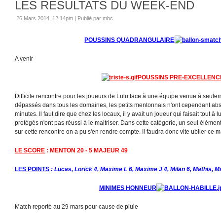
LES RESULTATS DU WEEK-END
26 Mars 2014, 12:14pm
|
Publié par mbc
POUSSINS QUADRANGULAIRE
A venir
POUSSINS PRE-EXCELLENC
Difficile rencontre pour les joueurs de Lulu face à une équipe venue à seule
dépassés dans tous les domaines, les petits mentonnais n'ont cependant abs
minutes. Il faut dire que chez les locaux, il y avait un joueur qui faisait tout à l
protégés n'ont pas réussi à le maitriser. Dans cette catégorie, un seul élément
sur cette rencontre on a pu s'en rendre compte. Il faudra donc vite ublier ce ma
LE SCORE
: MENTON 20 - 5 MAJEUR 49
LES POINTS
: Lucas, Lorick 4, Maxime L 6, Maxime J 4, Milan 6, Mathis, 
MINIMES HONNEUR
Match reporté au 29 mars pour cause de pluie