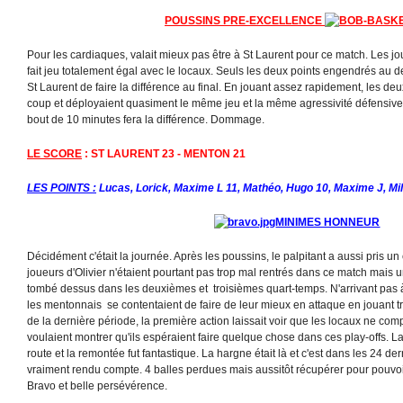
POUSSINS PRE-EXCELLENCE
Pour les cardiaques, valait mieux pas être à St Laurent pour ce match. Les j
fait jeu totalement égal avec le locaux. Seuls les deux points engendrés au
St Laurent de faire la différence au final. En jouant assez rapidement, les d
coup et déployaient quasiment le même jeu et la même agressivité défensive
bout de 10 minutes fera la différence. Dommage.
LE SCORE
: ST LAURENT 23 - MENTON 21
LES POINTS :
Lucas, Lorick, Maxime L 11, Mathéo, Hugo 10, Maxime J, Mil
MINIMES HONNEUR
Décidément c'était la journée. Après les poussins, le palpitant a aussi pris u
joueurs d'Olivier n'étaient pourtant pas trop mal rentrés dans ce match mais u
tombé dessus dans les deuxièmes et troisièmes quart-temps. N'arrivant pas à 
les mentonnais se contentaient de faire de leur mieux en attaque en jouant t
de la dernière période, la première action laissait voir que les locaux ne compt
voulaient montrer qu'ils espéraient faire quelque chose dans ces play-offs. 
route et la remontée fut fantastique. La hargne était là et c'est dans les 24 d
vraiment rendu compte. 4 balles perdues mais aussitôt récupérer pour pouvoir 
Bravo et belle persévérence.