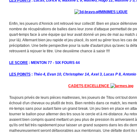
LES POINTS
:
Lucas, Lorick 6, Maxime L 9, Mathéo, Hugo 12, Maxime J 5, 
MINIMES LIGUE
Enfin, les joueurs d'Annick ont retrouvé leur collectif. Bien en place défensive
nombre de récupérations de balles dans leur zone d'attaque permettait de pr
quart-temps face à une équipe qui leur avait donné un peu de mal au match al
jour là). Alternant bien jeu rapide et jeu placé, ils sont su gérer tous les cas 
précipitation. Une belle perspective pour la suite d'autant plus qu'avec la d
retrouvent à rejouer le titre. Une deuxième chance à saisir !!!!
LE SCORE
: MENTON 77 - SIX FOURS 44
LES POINTS
:
Théo 4, Evan 10, Christopher 14, Axel 3, Lucas P 8, Antonio
CADETS EXCELLENCE
Toujours privés de leurs pièces maitresses, les joueurs de Titou ont tout donn
échoué d'un cheveux ou plutôt de trois. Bien rentrés dans ce match, les men
mi-temps sans pour autant faire un grand break. Un jeu bien en place en attaqu
tourner le ballon pour alterner des tirs sous le cercle et à mi-distance. Au retou
avaient bien compris quand mettant un peu plus de pression ils arriveraient 
qu'ils ont fait très rapidement pour laisser un grand suspens dans les dix der
malheureusement seront défavorables aux mentonnais. Une défaite dont ils n'o