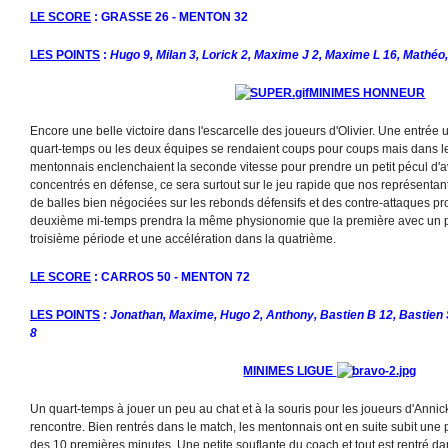
LE SCORE
: GRASSE 26 - MENTON 32
LES POINTS
:
Hugo 9, Milan 3, Lorick 2, Maxime J 2, Maxime L 16, Mathéo
MINIMES HONNEUR
Encore une belle victoire dans l'escarcelle des joueurs d'Olivier. Une entrée u
quart-temps ou les deux équipes se rendaient coups pour coups mais dans le
mentonnais enclenchaient la seconde vitesse pour prendre un petit pécul d'
concentrés en défense, ce sera surtout sur le jeu rapide que nos représentants
de balles bien négociées sur les rebonds défensifs et des contre-attaques pro
deuxième mi-temps prendra la même physionomie que la première avec un p
troisième période et une accélération dans la quatrième.
LE SCORE
: CARROS 50 - MENTON 72
LES POINTS
: Jonathan, Maxime, Hugo 2, Anthony, Bastien B 12, Bastien S
8
MINIMES LIGUE
Un quart-temps à jouer un peu au chat et à la souris pour les joueurs d'Annick e
rencontre. Bien rentrés dans le match, les mentonnais ont en suite subit une p
des 10 premières minutes. Une petite souflante du coach et tout est rentré da