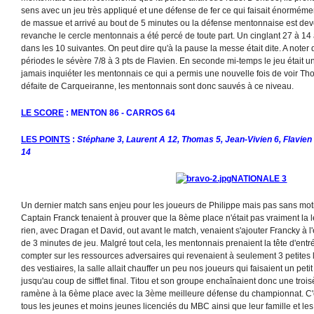
sens avec un jeu très appliqué et une défense de fer ce qui faisait énormément
de massue et arrivé au bout de 5 minutes ou la défense mentonnaise est d
revanche le cercle mentonnais a été percé de toute part. Un cinglant 27 à 14
dans les 10 suivantes. On peut dire qu'à la pause la messe était dite. A note
périodes le sévère 7/8 à 3 pts de Flavien. En seconde mi-temps le jeu était u
jamais inquiéter les mentonnais ce qui a permis une nouvelle fois de voir T
défaite de Carqueiranne, les mentonnais sont donc sauvés à ce niveau.
LE SCORE
: MENTON 86 - CARROS 64
LES POINTS
:
Stéphane 3, Laurent A 12, Thomas 5, Jean-Vivien 6, Flavien 3
14
NATIONALE 3
Un dernier match sans enjeu pour les joueurs de Philippe mais pas sans mot
Captain Franck tenaient à prouver que la 8ème place n'était pas vraiment la l
rien, avec Dragan et David, out avant le match, venaient s'ajouter Francky à 
de 3 minutes de jeu. Malgré tout cela, les mentonnais prenaient la tête d'entr
compter sur les ressources adversaires qui revenaient à seulement 3 petites 
des vestiaires, la salle allait chauffer un peu nos joueurs qui faisaient un petit
jusqu'au coup de sifflet final. Titou et son groupe enchaînaient donc une troi
ramène à la 6ème place avec la 3ème meilleure défense du championnat. C'e
tous les jeunes et moins jeunes licenciés du MBC ainsi que leur famille et le