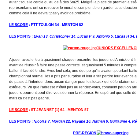
autant sous le cercle qu'au delà des 6m25. Malgré la place de premier laissé
représentants ont su retrouver le moral et comptent bien garder cette deuxiè
comme cela il ne devrait pas y avoir de problème.
LE SCORE
: PTT TOULON 34 - MENTON 82
LES POINTS
:
Evan 13, Christopher 14, Lucas P 9, Antonio 5, Lucas H 34, 
JUNIORS EXCELLENC
A jouer avec le feu à quasiment chaque rencontre, les joueurs d'Annick ont fini
avant de réussir à faire une passe correcte et quasiment 5 minutes à compr
ballon il faut défendre. Avec tout cela, une équipe qu'ils avaient pourtant batt
championnat normal, les a pris par surprise et leur a fait perdre leur avance 
de passe à l'intérieur donc aucun danger pour les locaux qui défendaient en
extérieurs. Vu que l'adresse n'était pas au rendez-vous, comment peut-on arr
joueurs pourront peut-être vous donner la réponse. En espérant que cette défai
mais ça c'est pas gagné.
LE SCORE
: ST JEANNET (1) 64 - MENTON 57
LES POINTS
:
Nicolas 7, Morgan 22, Rayane 16, Nathan 6, Guillaume 4, R
PRE-REGION