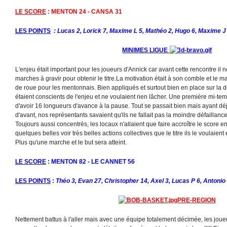
LE SCORE
: MENTON 24 - CANSA 31
LES POINTS
: Lucas 2, Lorick 7, Maxime L 5, Mathéo 2, Hugo 6, Maxime J 
MINIMES LIGUE
L'enjeu était important pour les joueurs d'Annick car avant cette rencontre il n
marches à gravir pour obtenir le titre.La motivation était à son comble et le
de roue pour les mentonnais. Bien appliqués et surtout bien en place sur la 
étaient conscients de l'enjeu et ne voulaient rien lâcher. Une première mi-te
d'avoir 16 longueurs d'avance à la pause. Tout se passait bien mais ayant d
d'avant, nos représentants savaient qu'ils ne fallait pas la moindre défaillance
Toujours aussi concentrés, les locaux n'allaient que faire accroître le score en
quelques belles voir très belles actions collectives que le titre ils le voulaient et
Plus qu'une marche et le but sera atteint.
LE SCORE
: MENTON 82 - LE CANNET 56
LES POINTS
:
Théo 3, Evan 27, Christopher 14, Axel 3, Lucas P 6, Antonio
PRE-REGION
Nettement battus à l'aller mais avec une équipe totalement décimée, les joue