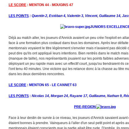
LE SCORE
: MENTON 44 - MOUGINS 47
LES POINTS
: Quentin 2, Estéban 4, Valentin 3, Vincent, Guillaume 14, Ja
JUNIORS EXCELLENC
Déjà au match aller, les joueurs d'Annick avaient un peu crée l'exploit en all
face à une formation plus costaud dans tous les domaines. Après leur défaite
mentonnais voyaient le titre légèrement s'envoler mais n'avaient pas décidé d
peut dire qu'ils ont appliqué leurs intentions. Bien rentrés dans le match m
(manque de taille), nos représentants jouaient sur les points faibles adverses
déployant un jeu rapide mais avec un effectif court, jusqu'ou tiendraient-ils ce r
l'ont tenu 40 minutes. Une victoire qui les relance donc à la chasse au titre mais
dans les deux dernières rencontres.
LE SCORE
: MENTON 65 - LE CANNET 63
LES POINTS
:
Nicolas 14, Morgan 24, Rayane 17, Guillaume, Nathan 9, Ré
PRE-REGION
Face à leur destin de survie à ce niveau, les joueurs d'Annick savaient avant 
étaient bonnes à prendre. Vainqueurs à l'aller d'un seul petit point et après av
mentonnais étaient conscients que la partie allait être rude. D'entrée, ils pre