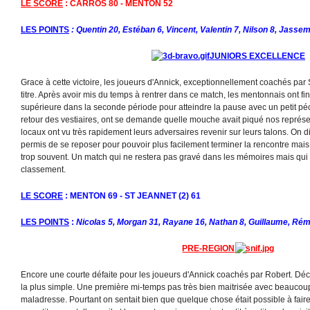
LE SCORE
: CARROS 80 - MENTON 52
LES POINTS
: Quentin 20, Estéban 6, Vincent, Valentin 7, Nilson 8, Jassem
JUNIORS EXCELLENCE
Grace à cette victoire, les joueurs d'Annick, exceptionnellement coachés par 
titre. Après avoir mis du temps à rentrer dans ce match, les mentonnais ont f
supérieure dans la seconde période pour atteindre la pause avec un petit péc
retour des vestiaires, ont se demande quelle mouche avait piqué nos représ
locaux ont vu très rapidement leurs adversaires revenir sur leurs talons. On d
permis de se reposer pour pouvoir plus facilement terminer la rencontre mais 
trop souvent. Un match qui ne restera pas gravé dans les mémoires mais qui 
classement.
LE SCORE
: MENTON 69 - ST JEANNET (2) 61
LES POINTS
:
Nicolas 5, Morgan 31, Rayane 16, Nathan 8, Guillaume, Rém
PRE-REGION
Encore une courte défaite pour les joueurs d'Annick coachés par Robert. Déc
la plus simple. Une première mi-temps pas très bien maitrisée avec beaucoup
maladresse. Pourtant on sentait bien que quelque chose était possible à faire 