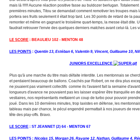
mais là !!!!!! Aucune réaction positive fasse au buldozer berlugan. Totalement
premières minutes, Titou se demandait comment remotiver les troupes mais la
portera ses fruits seulement il était trop tard. Les 30 points de retard de la 
remonter et même en gagnant le troisième quart-temps, la messe était dite. Un
faudrait retrouver l'envie des quelques derniers matches avant celui-là. Les
LE SCORE
: BEAULIEU 102 - MENTON 48
L
ES POINTS
:
Quentin 13, Estéban 6, Valentin 9, Vincent, Guillaume 10, N
JUNIORS EXCELLENCE
Plus qu'à une marche du titre mais défaite interdite. Les mentonnais se che
et perdaient beaucoup de ballons. Coachés par Robert, on ne dira plus exce
ne jouaient pas vraiment collectifs comme ils l'avaient fait la semaine d'avan
longueurs d'avance ne pouvaient pas les laisser espérer être tranquille en 
vestiaires, nos représentants mettaient un coup de turbo pour pouvoir prendre
joué. Dans les 10 dernières minutes, trop laxistes en défense, les mentonnais
tableau mais par chance, le pécul engendré permattait à nos joueurs de reven
tête des play-offs. Bravo.
LE SCORE
: ST JEANNET (2) 64 - MENTON 67
LES POINTS
:
Nicolas 15, Morgan 26, Rayane 12, Nathan, Guillaume 4, Ré