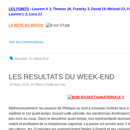
LES POINTS
:
Laurent A 3, Thomas 26, Francky 3, David 19, Mickaël 23, Fra
Laurent L 2, Luca 13
LA NOTE DU MATCH
:
Voir les commentaires
Résultats Du Week-End
LES RESULTATS DU WEEK-END
10 Mars 2014, 11:09am
|
Publié par mbc
NATIONALE 3
Malheureusement, les joueurs de Philippe se sont à nouveau inclinés face à
maîtrisé le 1er quart-temps. Durant cette période, les mentonnais dominaient 
peu hors du coup. Dans le deuxième quart-temps, nos représentants donnaient
match et profitaient de la maladresse cagnoise. La pause est arrivée avec 5 
des citrons, les 10 minutes qui suivirent furent fatales à Franck et ses coéquip