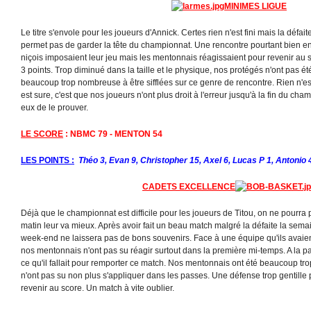
MINIMES LIGUE
Le titre s'envole pour les joueurs d'Annick. Certes rien n'est fini mais la défai
permet pas de garder la tête du championnat. Une rencontre pourtant bien e
niçois imposaient leur jeu mais les mentonnais réagissaient pour revenir au
3 points. Trop diminué dans la taille et le physique, nos protégés n'ont pas ét
beaucoup trop nombreuse à être sifflées sur ce genre de rencontre. Rien n'
est sure, c'est que nos joueurs n'ont plus droit à l'erreur jusqu'à la fin du cha
eux de le prouver.
LE SCORE
: NBMC 79 - MENTON 54
LES POINTS :
Théo 3, Evan 9, Christopher 15, Axel 6, Lucas P 1, Antonio 
CADETS EXCELLENCE
Déjà que le championnat est difficile pour les joueurs de Titou, on ne pourra
matin leur va mieux. Après avoir fait un beau match malgré la défaite la semai
week-end ne laissera pas de bons souvenirs. Face à une équipe qu'ils avaient
nos mentonnais n'ont pas su réagir surtout dans la première mi-temps. A la pa
ce qu'il fallait pour remporter ce match. Nos mentonnais ont été beaucoup tro
n'ont pas su non plus s'appliquer dans les passes. Une défense trop gentille p
revenir au score. Un match à vite oublier.