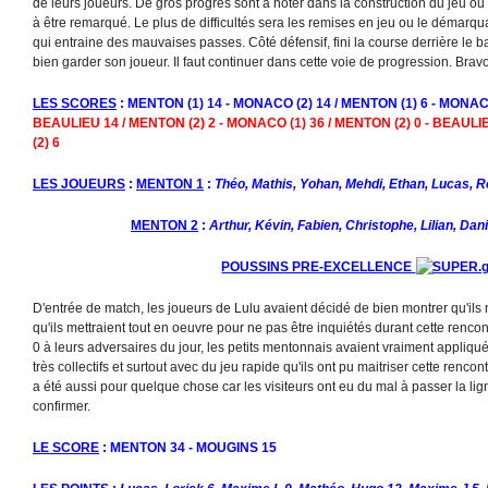
de leurs joueurs. De gros progrès sont à noter dans la construction du jeu ou
à être remarqué. Le plus de difficultés sera les remises en jeu ou le démarq
qui entraine des mauvaises passes. Côté défensif, fini la course derrière le
bien garder son joueur. Il faut continuer dans cette voie de progression. Bravo
LES SCORES
: MENTON (1) 14 - MONACO (2) 14 / MENTON (1) 6 - MONACO
BEAULIEU 14 / MENTON (2) 2 - MONACO (1) 36 / MENTON (2) 0 - BEAULI
(2) 6
LES JOUEURS
:
MENTON 1
:
Théo, Mathis, Yohan, Mehdi, Ethan, Lucas, 
MENTON 2
:
Arthur, Kévin, Fabien, Christophe, Lilian, Dan
POUSSINS PRE-EXCELLENCE
D'entrée de match, les joueurs de Lulu avaient décidé de bien montrer qu'ils n
qu'ils mettraient tout en oeuvre pour ne pas être inquiétés durant cette rencon
0 à leurs adversaires du jour, les petits mentonnais avaient vraiment appliqué 
très collectifs et surtout avec du jeu rapide qu'ils ont pu maitriser cette renco
a été aussi pour quelque chose car les visiteurs ont eu du mal à passer la lig
confirmer.
LE SCORE
: MENTON 34 - MOUGINS 15