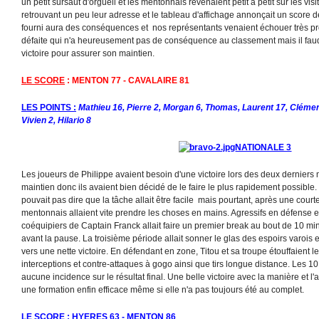
un petit sursaut d'orgueil et les mentonnais revenaient petit à petit sur les vis
retrouvant un peu leur adresse et le tableau d'affichage annonçait un score de
fourni aura des conséquences et nos représentants venaient échouer très pro
défaite qui n'a heureusement pas de conséquence au classement mais il fau
victoire pour assurer son maintien.
LE SCORE
: MENTON 77 - CAVALAIRE 81
LES POINTS :
Mathieu 16, Pierre 2, Morgan 6, Thomas, Laurent 17, Clément 
Vivien 2, Hilario 8
NATIONALE 3
Les joueurs de Philippe avaient besoin d'une victoire lors des deux derniers
maintien donc ils avaient bien décidé de le faire le plus rapidement possibl
pouvait pas dire que la tâche allait être facile mais pourtant, après une courte
mentonnais allaient vite prendre les choses en mains. Agressifs en défense et 
coéquipiers de Captain Franck allait faire un premier break au bout de 10 mi
avant la pause. La troisième période allait sonner le glas des espoirs varois e
vers une nette victoire. En défendant en zone, Titou et sa troupe étouffaient 
interceptions et contre-attaques à gogo ainsi que tirs longue distance. Les 1
aucune incidence sur le résultat final. Une belle victoire avec la manière et 
une formation enfin efficace même si elle n'a pas toujours été au complet.
LE SCORE
: HYERES 63 - MENTON 86