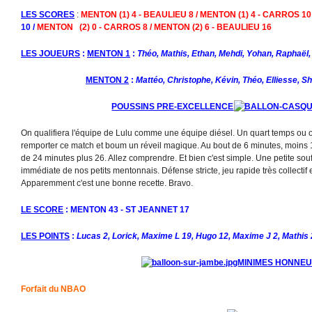
LES SCORES
:
MENTON (1) 4 - BEAULIEU 8 / MENTON (1) 4 - CARROS 10
10 /
MENTON (2) 0 - CARROS 8 / MENTON (2) 6 - BEAULIEU 16
LES JOUEURS
:
MENTON 1
:
Théo, Mathis, Ethan, Mehdi, Yohan, Raphaël
MENTON 2
:
Mattéo, Christophe, Kévin, Théo, Elliesse, S
POUSSINS PRE-EXCELLENCE
On qualifiera l'équipe de Lulu comme une équipe diésel. Un quart temps ou o
remporter ce match et boum un réveil magique. Au bout de 6 minutes, moins 1
de 24 minutes plus 26. Allez comprendre. Et bien c'est simple. Une petite sou
immédiate de nos petits mentonnais. Défense stricte, jeu rapide très collectif et
Apparemment c'est une bonne recette. Bravo.
LE SCORE
: MENTON 43 - ST JEANNET 17
LES POINTS
:
Lucas 2, Lorick, Maxime L 19, Hugo 12, Maxime J 2, Mathis 
MINIMES HONNE
Forfait du NBAO