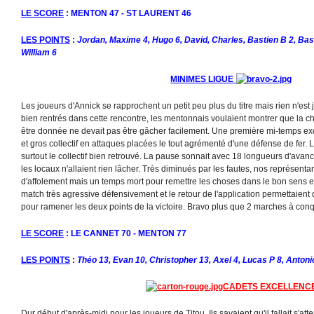
LE SCORE
: MENTON 47 - ST LAURENT 46
LES POINTS
:
Jordan, Maxime 4, Hugo 6, David, Charles, Bastien B 2, Bast
William 6
MINIMES LIGUE
Les joueurs d'Annick se rapprochent un petit peu plus du titre mais rien n'est 
bien rentrés dans cette rencontre, les mentonnais voulaient montrer que la cha
être donnée ne devait pas être gâcher facilement. Une première mi-temps exc
et gros collectif en attaques placées le tout agrémenté d'une défense de fer. 
surtout le collectif bien retrouvé. La pause sonnait avec 18 longueurs d'avan
les locaux n'allaient rien lâcher. Très diminués par les fautes, nos représenta
d'affolement mais un temps mort pour remettre les choses dans le bon sens et
match très agressive défensivement et le retour de l'application permettaient
pour ramener les deux points de la victoire. Bravo plus que 2 marches à conq
LE SCORE
: LE CANNET 70 - MENTON 77
LES POINTS
:
Théo 13, Evan 10, Christopher 13, Axel 4, Lucas P 8, Antoni
CADETS EXCELLENC
Dur début d'après-midi pour les joueurs de Titou. Ils savaient qu'il fallait s'att