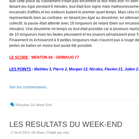
que cette place au classement n'était pas forcément la leur mais bon !!!!! Bien
faisant jeu égal pendant 6 minutes, tout était bon signe mais malheureusement
encaissés d'affilés et les visiteurs tuaient le premier quart temps. Mais cela n
représentants bien au contraire. en faisant jeu égal au deuxième, en alternant
collectif, la pause était atteinte avec 16 longueurs de retard (bien sur encai
minutes). Une deuxième mi-temps ou tout était possible car à plusieurs repri
de 10 longueurs mais les fautes pleuvaient et les joueurs pénalisaient pour 5 f
Finalement ils échoueront à 9 petites longueurs mais n'auront pas à rougir de
pertes de balles en moins tout aurait été possible.
LE SCORE
: MENTON 68 - GRIMAUD 77
LES POINTS
: Mathieu 3, Pierre 2, Morgan 12, Nicolas, Flavien 21, Julien 
Voir les commentaires
Résultats Du Week-End
LES RESULTATS DU WEEK-END
17 Avril 2014, 09:26am
|
Publié par mbc