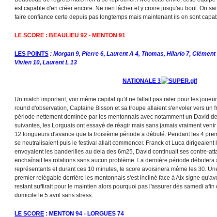
est capable d'en créer encore. Ne rien lâcher et y croire jusqu'au bout. On sai
faire confiance certe depuis pas longtemps mais maintenant ils en sont capa
LE SCORE : BEAULIEU 92 - MENTON 91
LES POINTS
: Morgan 9, Pierre 6, Laurent A 4, Thomas, Hilario 7, Clément 
Vivien 10, Laurent L 13
NATIONALE 3
Un match important, voir même capital qu'il ne fallait pas rater pour les joueur
round d'observation, Captaine Bisson et sa troupe allaient s'envoler vers un
période nettement dominée par les mentonnais avec notamment un David de 
suivantes, les Lorguais ont essayé de réagir mais sans jamais vraiment venir 
12 longueurs d'avance que la troisième période a débuté. Pendant les 4 pre
se neutralisaient puis le festival allait commencer. Franck et Luca dirigeaient 
envoyaient les banderilles au dela des 6m25, David continuait ses contre-at
enchaînait les rotations sans aucun problème. La dernière période débutera
représentants et durant ces 10 minutes, le score avoisinera même les 30. Une
premier relégable derrière les mentonnais s'est incliné face à Aix signe qu'
restant suffirait pour le maintien alors pourquoi pas l'assurer dès samedi afin 
domicile le 5 avril sans stress.
LE SCORE
: MENTON 94 - LORGUES 74