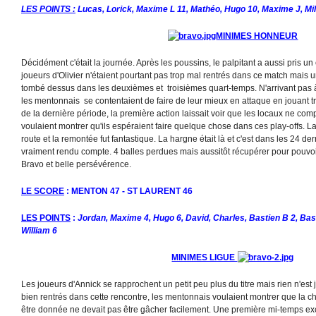
LES POINTS :
Lucas, Lorick, Maxime L 11, Mathéo, Hugo 10, Maxime J, Mil
MINIMES HONNEUR
Décidément c'était la journée. Après les poussins, le palpitant a aussi pris u
joueurs d'Olivier n'étaient pourtant pas trop mal rentrés dans ce match mais u
tombé dessus dans les deuxièmes et troisièmes quart-temps. N'arrivant pas à 
les mentonnais se contentaient de faire de leur mieux en attaque en jouant t
de la dernière période, la première action laissait voir que les locaux ne compt
voulaient montrer qu'ils espéraient faire quelque chose dans ces play-offs. 
route et la remontée fut fantastique. La hargne était là et c'est dans les 24 d
vraiment rendu compte. 4 balles perdues mais aussitôt récupérer pour pouvoir 
Bravo et belle persévérence.
LE SCORE
: MENTON 47 - ST LAURENT 46
LES POINTS
:
Jordan, Maxime 4, Hugo 6, David, Charles, Bastien B 2, Bast
William 6
MINIMES LIGUE
Les joueurs d'Annick se rapprochent un petit peu plus du titre mais rien n'est 
bien rentrés dans cette rencontre, les mentonnais voulaient montrer que la cha
être donnée ne devait pas être gâcher facilement. Une première mi-temps exc