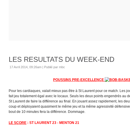
LES RESULTATS DU WEEK-END
17 Avril 2014, 09:26am
|
Publié par mbc
POUSSINS PRE-EXCELLENCE
Pour les cardiaques, valait mieux pas être à St Laurent pour ce match. Les j
fait jeu totalement égal avec le locaux. Seuls les deux points engendrés au
St Laurent de faire la différence au final. En jouant assez rapidement, les d
coup et déployaient quasiment le même jeu et la même agressivité défensive
bout de 10 minutes fera la différence. Dommage.
LE SCORE
: ST LAURENT 23 - MENTON 21