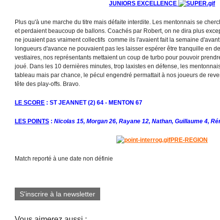
JUNIORS EXCELLENCE
Plus qu'à une marche du titre mais défaite interdite. Les mentonnais se che
et perdaient beaucoup de ballons. Coachés par Robert, on ne dira plus exce
ne jouaient pas vraiment collectifs comme ils l'avaient fait la semaine d'avan
longueurs d'avance ne pouvaient pas les laisser espérer être tranquille en 
vestiaires, nos représentants mettaient un coup de turbo pour pouvoir prendre
joué. Dans les 10 dernières minutes, trop laxistes en défense, les mentonnais
tableau mais par chance, le pécul engendré permattait à nos joueurs de reven
tête des play-offs. Bravo.
LE SCORE
: ST JEANNET (2) 64 - MENTON 67
LES POINTS
:
Nicolas 15, Morgan 26, Rayane 12, Nathan, Guillaume 4, Ré
PRE-REGION
Match reporté à une date non définie
S'inscrire à la newsletter
Vous aimerez aussi :