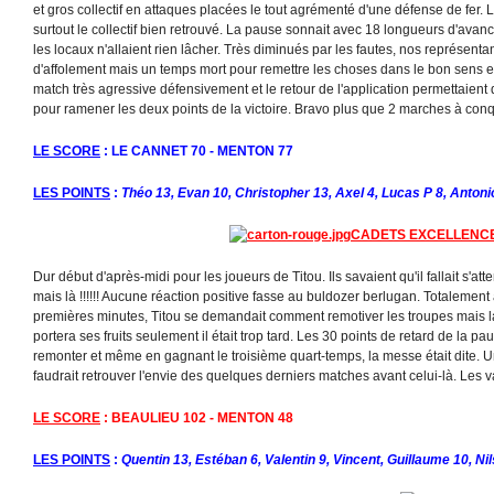
et gros collectif en attaques placées le tout agrémenté d'une défense de fer. 
surtout le collectif bien retrouvé. La pause sonnait avec 18 longueurs d'avan
les locaux n'allaient rien lâcher. Très diminués par les fautes, nos représenta
d'affolement mais un temps mort pour remettre les choses dans le bon sens et
match très agressive défensivement et le retour de l'application permettaient
pour ramener les deux points de la victoire. Bravo plus que 2 marches à conq
LE SCORE
: LE CANNET 70 - MENTON 77
LES POINTS
:
Théo 13, Evan 10, Christopher 13, Axel 4, Lucas P 8, Antoni
CADETS EXCELLENC
Dur début d'après-midi pour les joueurs de Titou. Ils savaient qu'il fallait s'att
mais là !!!!!! Aucune réaction positive fasse au buldozer berlugan. Totalement
premières minutes, Titou se demandait comment remotiver les troupes mais la
portera ses fruits seulement il était trop tard. Les 30 points de retard de la 
remonter et même en gagnant le troisième quart-temps, la messe était dite. Un
faudrait retrouver l'envie des quelques derniers matches avant celui-là. Les
LE SCORE
: BEAULIEU 102 - MENTON 48
L
ES POINTS
:
Quentin 13, Estéban 6, Valentin 9, Vincent, Guillaume 10, N