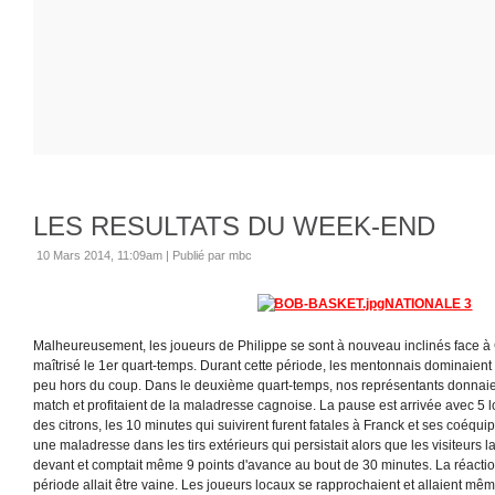
LES RESULTATS DU WEEK-END
10 Mars 2014, 11:09am
|
Publié par mbc
NATIONALE 3
Malheureusement, les joueurs de Philippe se sont à nouveau inclinés face à
maîtrisé le 1er quart-temps. Durant cette période, les mentonnais dominaient 
peu hors du coup. Dans le deuxième quart-temps, nos représentants donnaient
match et profitaient de la maladresse cagnoise. La pause est arrivée avec 5 
des citrons, les 10 minutes qui suivirent furent fatales à Franck et ses coéquip
une maladresse dans les tirs extérieurs qui persistait alors que les visiteurs 
devant et comptait même 9 points d'avance au bout de 30 minutes. La réacti
période allait être vaine. Les joueurs locaux se rapprochaient et allaient m