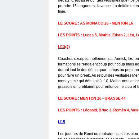
dégâts. C'est au retour des vestiaires que nos pe
prendre 15 longueurs d'avance. La défaite retent
time.
LE SCORE : AS MONACO 28 - MENTON 16
LES POINTS : Lucas 5, Mathis, Ethan 2, Léo, L
U13(2)
Coachés exceptionnellement par Annick, les jou
formations se rendaient coup pour coup mais les
durant tout le deuxième quart-temps ou personne n
pour faire un break. Au retour des vestiaires Me
money-time qui débutait à -10. Malheureusement
grassois en profitaient pour enfoncer le clou et f
LE SCORE : MENTON 26 - GRASSE 44
LES POINTS : Léopold, Briac 2, Roméo 4, Valent
U15
Les joueurs de Rémi ne rentraient pas très bien 