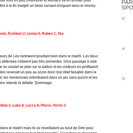
tits vont un peu s'effondrer et Monaco va en profiter pour
PAR
ira à la fin malgré un beau sursaut d'orgueil dans le money-
SP
ouis, Estéban 2, Lenny 6, Ruben 1, Tao
eurs de Léo rentraient pourtant bien dans le match. Les deux
 défenses n'étaient pas très présentes. Gros passage à vide
e voulait se jeter sur le ballon et les visiteurs en profitaient
nton revenait un peu au score donc tout était faisable dans le
, les mentonnais retombaient dans un jeu sans punch et les
aire retentir la défaite. Dommage.
ino 2, Luka 8, Lucca 8, Pierre, Victor 2
dans le match mais ils se réveillaient au bout de 5mn pour