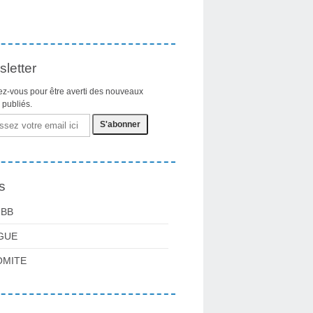
letter
z-vous pour être averti des nouveaux
s publiés.
s
FBB
GUE
OMITE