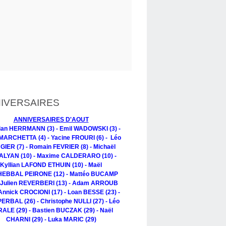
IVERSAIRES
ANNIVERSAIRES D'AOUT
tian HERRMANN (3) - Emil WADOWSKI (3) -
MARCHETTA (4) - Yacine FROURI (6) - Léo
IER (7) - Romain FEVRIER (8) - Michaël
LYAN (10) - Maxime CALDERARO (10) -
Kyllian LAFOND ETHUIN (10) - Maël
EBBAL PEIRONE (12) - Mattéo BUCAMP
- Julien REVERBERI (13) - Adam ARROUB
 Annick CROCIONI (17) - Loan BESSE (23) -
PERBAL (26) - Christophe NULLI (27) - Léo
ALE (29) - Bastien BUCZAK (29) - Naël
CHARNI (29) - Luka MARIC (29)