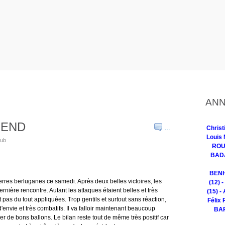
ANN
-END
…
Chris
Louis 
lub
ROUG
BADA
BENH
erres berluganes ce samedi. Après deux belles victoires, les
(12) 
ernière rencontre. Autant les attaques étaient belles et très
(15) -
t pas du tout appliquées. Trop gentils et surtout sans réaction,
Félix 
 d'envie et très combatifs. Il va falloir maintenant beaucoup
BAR
r de bons ballons. Le bilan reste tout de même très positif car