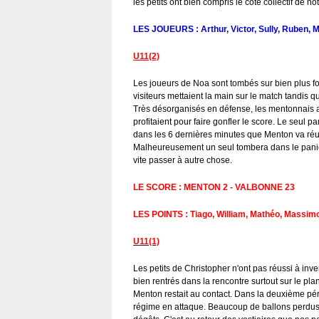
les petits ont bien compris le côté collectif de no
LES JOUEURS : Arthur, Victor, Sully, Ruben, 
U11(2)
Les joueurs de Noa sont tombés sur bien plus for
visiteurs mettaient la main sur le match tandis 
Très désorganisés en défense, les mentonnais a
profitaient pour faire gonfler le score. Le seul p
dans les 6 dernières minutes que Menton va réuss
Malheureusement un seul tombera dans le panier. 
vite passer à autre chose.
LE SCORE : MENTON 2 - VALBONNE 23
LES POINTS : Tiago, William, Mathéo, Massimo 
U11(1)
Les petits de Christopher n'ont pas réussi à inve
bien rentrés dans la rencontre surtout sur le p
Menton restait au contact. Dans la deuxième pér
régime en attaque. Beaucoup de ballons perdus m