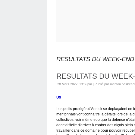
RESULTATS DU WEEK-END
RESULTATS DU WEEK
28 Mars 2022, 13:59pm
|
Publié par menton basket c
U9
Les petits protégés d'Annick se déplaçaient en t
mentonnais vont connaitre la défaite lors de la d
collectives, voir même trop que la défense n'étai
donc difficile d'arriver à contrer des niçois plein
travailler dans ce domaine pour pouvoir récupére