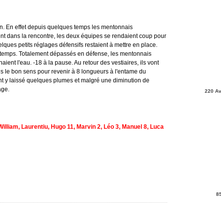
n. En effet depuis quelques temps les mentonnais
ient dans la rencontre, les deux équipes se rendaient coup pour
ques petits réglages défensifs restaient à mettre en place.
t-temps. Totalement dépassés en défense, les mentonnais
aient l'eau. -18 à la pause. Au retour des vestiaires, ils vont
s le bon sens pour revenir à 8 longueurs à l'entame du
ont y laissé quelques plumes et malgré une diminution de
age.
220 Av
William, Laurentiu, Hugo 11, Marvin 2, Léo 3, Manuel 8, Luca
8