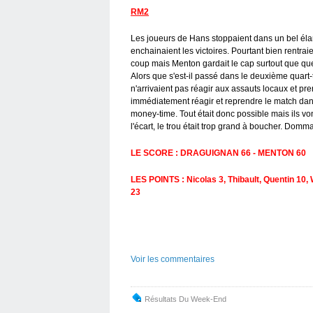
RM2
Les joueurs de Hans stoppaient dans un bel éla
enchainaient les victoires. Pourtant bien rentra
coup mais Menton gardait le cap surtout que quel
Alors que s'est-il passé dans le deuxième quar
n'arrivaient pas réagir aux assauts locaux et pren
immédiatement réagir et reprendre le match dan
money-time. Tout était donc possible mais ils v
l'écart, le trou était trop grand à boucher. Domm
LE SCORE : DRAGUIGNAN 66 - MENTON 60
LES POINTS : Nicolas 3, Thibault, Quentin 10, 
23
Voir les commentaires
Résultats Du Week-End