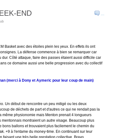
WEEK-END
…
lub
 Basket avec des étoiles plein les yeux. En effets ils ont
s consignes. La défense commence à bien se remarquer car
dur. Côté attaque, faire des passes étaient aussi difficile car
ans ce domaine aussi une belle progression avec du collectif
an (merci à Dony et Aymeric pour leur coup de main)
o. Un début de rencontre un peu mitigé ou les deux
ucoup de déchets de part et d'autres ce qui ne rendait pas la
 la même physionomie mais Menton prenait 4 longueurs
les mentonnais montraient un autre visage. Beaucoup plus
de bons ballons et trouvaient plus facilement le chemin du
reak. +9 à l'entame du money-time. En continuant sur leur
 faisant une très belle prestation collective. Bravo.