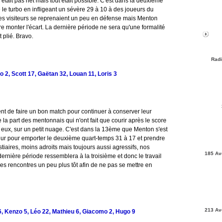
'était pas net mais tout était possible. C'est dans la deuxième
re le turbo en infligeant un sévère 29 à 10 à des joueurs du
 les visiteurs se reprenaient un peu en défense mais Menton
ire monter l'écart. La dernière période ne sera qu'une formalité
 plié. Bravo.
Radi
2, Scott 17, Gaëtan 32, Louan 11, Loris 3
ent de faire un bon match pour continuer à conserver leur
la part des mentonnais qui n'ont fait que courir après le score
 eux, sur un petit nuage. C'est dans la 13ème que Menton s'est
e dur pour emporter le deuxième quart-temps 31 à 17 et prendre
tiaires, moins adroits mais toujours aussi agressifs, nos
185 Av
dernière période ressemblera à la troisième et donc le travail
les rencontres un peu plus tôt afin de ne pas se mettre en
213 Av
6, Kenzo 5, Léo 22, Mathieu 6, Giacomo 2, Hugo 9