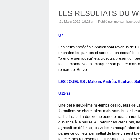
LES RESULTATS DU 
21 Mars 2022, 16:28pm
|
Publié par menton basket c
U7
Les petits protégés d'Annick sont revenus de RCM
enchainé les paniers et surtout bien écouté le
"prendre son joueur" était jusqu'à présent un peu 
tout le monde voulait marquer son panier mais d
remarqué. Bravo.
LES JOUEURS : Malonn, Andréa, Raphaël, Soh
U11(2)
Une belle deuxième mi-temps des joueurs de Lé
formations se cherchaient mais sans briller. bea
tâche facile. La deuxième période aura un peu
d'avance à la pause. Au retour des vestiaires, 
agressif en défense, les visiteurs récupéraient 
panier ce qui leur permettait de faire un petit b
lancée, nos représentants finissaient ce match en