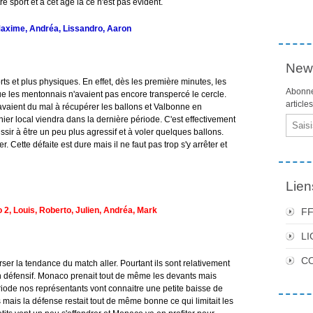
tre sport et à cet âge là ce n'est pas évident.
Maxime, Andréa, Lissandro, Aaron
News
ts et plus physiques. En effet, dès les première minutes, les
Abonne
que les mentonnais n'avaient pas encore transpercé le cercle.
article
vaient du mal à récupérer les ballons et Valbonne en
anier local viendra dans la dernière période. C'est effectivement
Email
ir à être un peu plus agressif et à voler quelques ballons.
Cette défaite est dure mais il ne faut pas trop s'y arrêter et
Lien
2, Louis, Roberto, Julien, Andréa, Mark
F
LI
C
rser la tendance du match aller. Pourtant ils sont relativement
lan défensif. Monaco prenait tout de même les devants mais
iode nos représentants vont connaitre une petite baisse de
ais la défense restait tout de même bonne ce qui limitait les