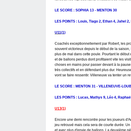
LE SCORE : SOPHIA 13 - MENTON 30
LES POINTS : Louis, Tiago 2, Ethan 4, Jahel 2, 
U11(1)
Coachés exceptionnellement par Robert, les prot
souvent victorieux depuis le début de la saiso
plus de mal dans cette poule. Pourtant le début 
et de ballons perdus dont profitaient vite les vi
choses en mains pour passer devant à la pause de
très collectifs et en défendant plus dur. Heure
vont se faire ressentir. Villeneuve va tenter un 
LE SCORE : MENTON 31 - VILLENEUVE-LOUB
LES POINTS : Lucas, Mathys 9, Léo 4, Raphaël,
U13(1)
Encore une demi rencontre pour les joueurs d'An
jeu retrouvé mais cela sera de courte durée. Un
et avec plus d'envie de ballons. La deuxième pér