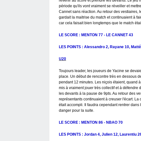
revenir au score et prendre les devants. Le jeu n
période qu'ils vont vraiment se réveiller et mett
Cannet sans réaction. Au retour des vestiaires,
gardait la maitrise du match et continuaient à fa
car cela faisait bien longtemps que le match était
LE SCORE : MENTON 77 - LE CANNET 43
LES POINTS : Alessandro 2, Rayane 10, Mattéo 
U20
Toujours leader, les joueurs de Yacine se devai
place. Un début de rencontre très en dessous de 
pendant 12 minutes. Les niçois étaient, quand à
mis à vraiment jouer très collectif et à défendr
les devants à la pause de 9pts. Au retour des ves
représentants continuaient à creuser l'écart. La 
était accompli. Il faudra cependant rentrer dans 
danger pour la suite.
LE SCORE : MENTON 86 - NBAO 70
LES POINTS : Jordan 4, Julien 12, Laurentiu 2