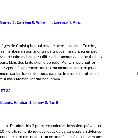
Marley 6, Estéban 8, William 4, Lorenzo 4, Alric
égés de Christopher ont renoué avec la victoire. En effet,
n, les mentonnais sont montés de groupe mais ont eu un peu
de rencontre était un peu difficile. beaucoup de mauvais choix
siteurs. Mais dès la deuxième période, Menton reprenait les
 2pts. Dès la reprise, ils allaient mettre le turbo en jouant
usement car les forces données dans ce troisième quart-temps
retour mais Menton tiendra bon. bravo.
ET 22
 Louis, Estéban 4, Lenny 8, Tao 6
nick. Pourtant, les 3 premières minutes laissaient prévoir un
 10 à 0 vite remonté par des locaux plus agressifs en défense
iode ne sera pas belle. Trop de liberté laissé aux adversaires