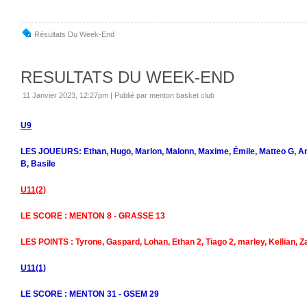
Résultats Du Week-End
RESULTATS DU WEEK-END
11 Janvier 2023, 12:27pm
|
Publié par menton basket club
U9
LES JOUEURS: Ethan, Hugo, Marlon, Malonn, Maxime, Émile, Matteo G, A
B, Basile
U11(2)
LE SCORE : MENTON 8 - GRASSE 13
LES POINTS : Tyrone, Gaspard, Lohan, Ethan 2, Tiago 2, marley, Kellian, Z
U11(1)
LE SCORE : MENTON 31 - GSEM 29