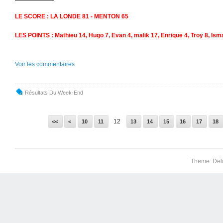
LE SCORE : LA LONDE 81 - MENTON 65
LES POINTS : Mathieu 14, Hugo 7, Evan 4, malik 17, Enrique 4, Troy 8, Ismaï
Voir les commentaires
Résultats Du Week-End
12
<<
<
10
11
13
14
15
16
17
18
Theme: Del