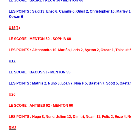
LE SCORE : BASKET AEUR 50 - MENTON 66
LES POINTS : Saïd 13, Enzo 6, Camille 6, Gibril 2, Christopher 10, Marley 1
Kewan 6
U15(1)
LE SCORE : MENTON 50 - SOPHIA 68
LES POINTS : Alessandro 10, Mattéo, Loris 2, Ayrton 2, Oscar 1, Thibault 5
U17
LE SCORE : BAOUS 53 - MENTON 55
LES POINTS : Mathis 2, Nuno 3, Loan 7, Noa F 5, Bastien 7, Scott 5, Gaëtan
U20
LE SCORE : ANTIBES 62 - MENTON 60
LES POINTS : Hugo 8, Nuno, Julien 12, Dimitri, Noam 11, Félix 2, Enzo 4, N
RM2