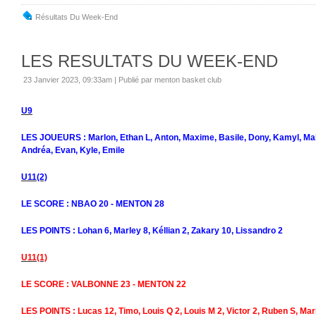
Résultats Du Week-End
LES RESULTATS DU WEEK-END
23 Janvier 2023, 09:33am
|
Publié par menton basket club
U9
LES JOUEURS : Marlon, Ethan L, Anton, Maxime, Basile, Dony, Kamyl, Mal
Andréa, Evan, Kyle, Emile
U11(2)
LE SCORE : NBAO 20 - MENTON 28
LES POINTS : Lohan 6, Marley 8, Kéllian 2, Zakary 10, Lissandro 2
U11(1)
LE SCORE : VALBONNE 23 - MENTON 22
LES POINTS : Lucas 12, Timo, Louis Q 2, Louis M 2, Victor 2, Ruben S, Mar