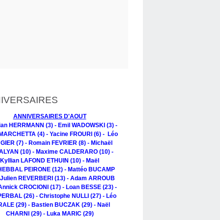
IVERSAIRES
ANNIVERSAIRES D'AOUT
tian HERRMANN (3) - Emil WADOWSKI (3) -
MARCHETTA (4) - Yacine FROURI (6) - Léo
IER (7) - Romain FEVRIER (8) - Michaël
LYAN (10) - Maxime CALDERARO (10) -
Kyllian LAFOND ETHUIN (10) - Maël
EBBAL PEIRONE (12) - Mattéo BUCAMP
- Julien REVERBERI (13) - Adam ARROUB
 Annick CROCIONI (17) - Loan BESSE (23) -
PERBAL (26) - Christophe NULLI (27) - Léo
ALE (29) - Bastien BUCZAK (29) - Naël
CHARNI (29) - Luka MARIC (29)