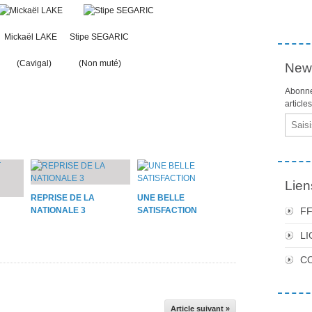
ickaël LAKE Stipe SEGARIC
Cavigal) (Non muté)
News
Abonne
article
Email
Lien
REPRISE DE LA
UNE BELLE
NATIONALE 3
SATISFACTION
F
LI
C
Article suivant »