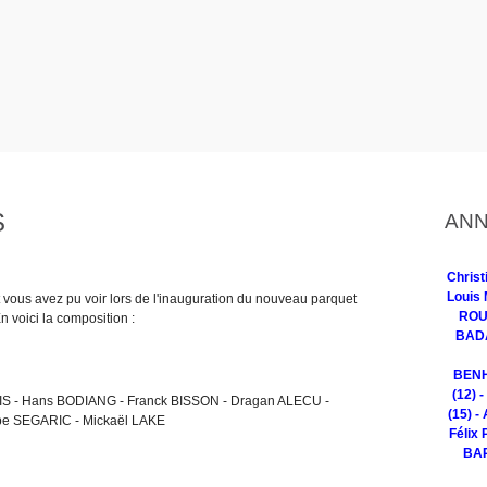
S
ANN
Chris
Louis 
 vous avez pu voir lors de l'inauguration du nouveau parquet
ROUG
n voici la composition :
BADA
BENH
(12) 
S - Hans BODIANG - Franck BISSON - Dragan ALECU -
(15) -
e SEGARIC - Mickaël LAKE
Félix 
BAR