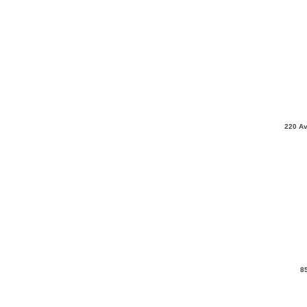
220 Av
8