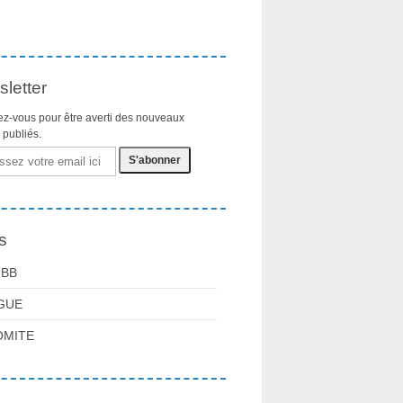
letter
z-vous pour être averti des nouveaux
s publiés.
s
FBB
GUE
OMITE