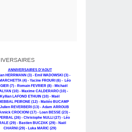
IVERSAIRES
ANNIVERSAIRES D'AOUT
tian HERRMANN (3) - Emil WADOWSKI (3) -
MARCHETTA (4) - Yacine FROURI (6) - Léo
IER (7) - Romain FEVRIER (8) - Michaël
LYAN (10) - Maxime CALDERARO (10) -
Kyllian LAFOND ETHUIN (10) - Maël
EBBAL PEIRONE (12) - Mattéo BUCAMP
- Julien REVERBERI (13) - Adam ARROUB
 Annick CROCIONI (17) - Loan BESSE (23) -
PERBAL (26) - Christophe NULLI (27) - Léo
ALE (29) - Bastien BUCZAK (29) - Naël
CHARNI (29) - Luka MARIC (29)