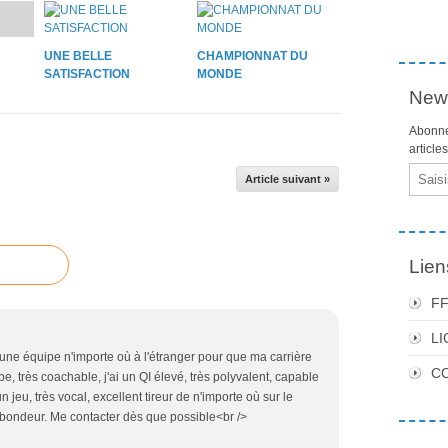
UNE BELLE
CHAMPIONNAT DU
SATISFACTION
MONDE
News
Abonne
article
Email
Article suivant »
Lien
F
LI
e équipe n'importe où à l'étranger pour que ma carrière
C
, très coachable, j'ai un QI élevé, très polyvalent, capable
n jeu, très vocal, excellent tireur de n'importe où sur le
rebondeur. Me contacter dès que possible<br />