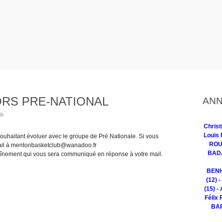
RS PRE-NATIONAL
ANN
ub
Chris
Louis 
uhaitant évoluer avec le groupe de Pré Nationale. Si vous
ROUG
mail à mentonbasketclub@wanadoo.fr
BADA
aînement qui vous sera communiqué en réponse à votre mail.
BENH
(12) 
(15) -
Félix 
BAR