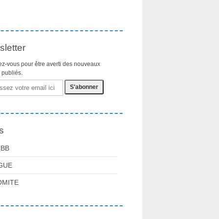
letter
z-vous pour être averti des nouveaux
s publiés.
s
FBB
GUE
OMITE