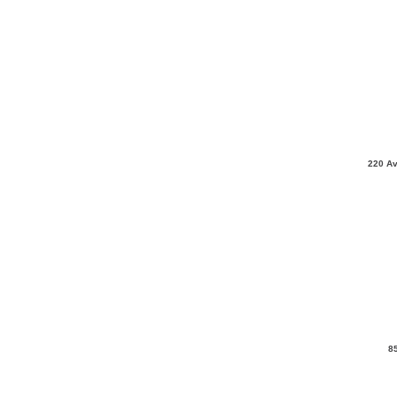
220 Av
8