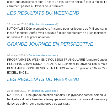
et les joueurs le savent bien. Encore un fois, ils n'en ont joué que la moitié. 
carrément passés au travers de la première...
LES RESULTATS DU WEEK-END
20 octobre 2014 ( #
Résultats du week-end
)
NATIONALE 3 Déplacement vers l'inconnu pour les joueurs de Philippe car u
facile à identifier. Après avoir pris un 3 à 0, les coéquipiers de Luca mettaient
un sévère 11 à 0, grâce notament...
GRANDE JOURNEE EN PERSPECTIVE
04 janvier 2009 ( #
Annonces des matches
)
PROGRAMME DU WEEK-END POUSSINS TRIANGULAIRE (annulé) Concentat
POUSSINS CHAMPIONNAT CAGNES -MBC samedi 10 janvier à 13h30 maiso
BENJAMINS HONNEUR MBC - 5 MAJEURS samedi 10 janvier à 14h au Ca
EXCELLENCE...
LES RESULTATS DU WEEK-END
25 octobre 2011 ( #
Résultats du week-end
)
NATIONALE 3 Une grande émotion planait sur le gymnase samedi soir en la
haut, elle a du être fière de cette équipe mentonnaise qui nous a donné une
derby. Le public , venu nombreux, a pu assister...