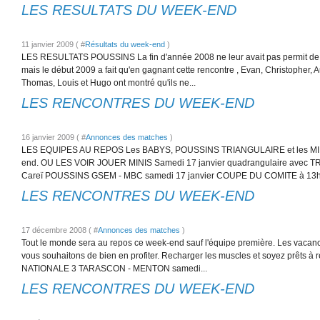
LES RESULTATS DU WEEK-END
11 janvier 2009 ( #
Résultats du week-end
)
LES RESULTATS POUSSINS La fin d'année 2008 ne leur avait pas permit de 
mais le début 2009 a fait qu'en gagnant cette rencontre , Evan, Christopher, 
Thomas, Louis et Hugo ont montré qu'ils ne...
LES RENCONTRES DU WEEK-END
16 janvier 2009 ( #
Annonces des matches
)
LES EQUIPES AU REPOS Les BABYS, POUSSINS TRIANGULAIRE et les MINI
end. OU LES VOIR JOUER MINIS Samedi 17 janvier quadrangulaire avec T
Careï POUSSINS GSEM - MBC samedi 17 janvier COUPE DU COMITE à 13h3
LES RENCONTRES DU WEEK-END
17 décembre 2008 ( #
Annonces des matches
)
Tout le monde sera au repos ce week-end sauf l'équipe première. Les vacance
vous souhaitons de bien en profiter. Recharger les muscles et soyez prêts à r
NATIONALE 3 TARASCON - MENTON samedi...
LES RENCONTRES DU WEEK-END