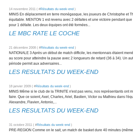
14 novembre 2011 ( #
Résultats du week-end
)
MINIS En déplacement en terre monégasque, les joueurs de Christophe et 
équitable. MENTON 1 est revenu avec 2 défaites et une victoire pendant qu
pour 1 défaite. Les deux équipes ont été formées...
LE MBC RATE LE COCHE
21 décembre 2008 ( #
Résultats du week-end
)
NATIONALE 3 Après un début de match difficile, les mentonnais étaient menés
au score pour atteindre la pause avec 2 longueurs de retard (36 à 34). Un au
période permit aux adversaires...
LES RESULTATS DU WEEK-END
18 janvier 2009 ( #
Résultats du week-end
)
MINIS Même si le club de la TRINITE n'est pas venu, nos représentants ont mo
faire. Que ce soient, Axel, Charles, Ariel, Bastien, Victor ou Mathieu dans l'
Alexandre, Flavien, Antonio,...
LES RESULTATS DU WEEK-END
31 octobre 2011 ( #
Résultats du week-end
)
PRE-REGION Comme on le sait, un match de basket dure 40 minutes (même si