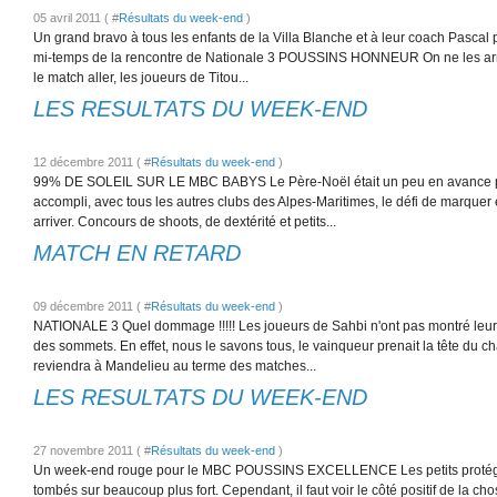
05 avril 2011 ( #
Résultats du week-end
)
Un grand bravo à tous les enfants de la Villa Blanche et à leur coach Pascal 
mi-temps de la rencontre de Nationale 3 POUSSINS HONNEUR On ne les arrêt
le match aller, les joueurs de Titou...
LES RESULTATS DU WEEK-END
12 décembre 2011 ( #
Résultats du week-end
)
99% DE SOLEIL SUR LE MBC BABYS Le Père-Noël était un peu en avance po
accompli, avec tous les autres clubs des Alpes-Maritimes, le défi de marquer
arriver. Concours de shoots, de dextérité et petits...
MATCH EN RETARD
09 décembre 2011 ( #
Résultats du week-end
)
NATIONALE 3 Quel dommage !!!!! Les joueurs de Sahbi n'ont pas montré leur
des sommets. En effet, nous le savons tous, le vainqueur prenait la tête du 
reviendra à Mandelieu au terme des matches...
LES RESULTATS DU WEEK-END
27 novembre 2011 ( #
Résultats du week-end
)
Un week-end rouge pour le MBC POUSSINS EXCELLENCE Les petits protégés 
tombés sur beaucoup plus fort. Cependant, il faut voir le côté positif de la ch