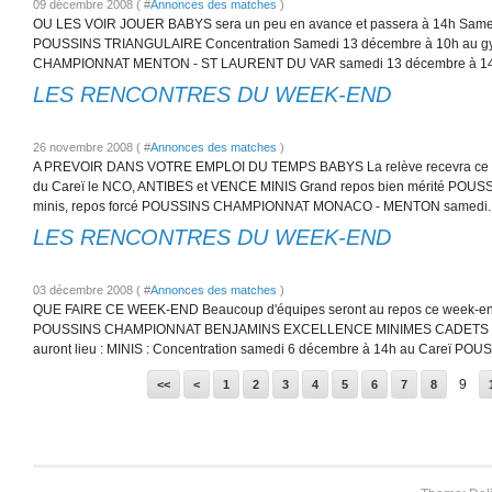
09 décembre 2008 ( #
Annonces des matches
)
OU LES VOIR JOUER BABYS sera un peu en avance et passera à 14h Same
POUSSINS TRIANGULAIRE Concentration Samedi 13 décembre à 10h au 
CHAMPIONNAT MENTON - ST LAURENT DU VAR samedi 13 décembre à 14h
LES RENCONTRES DU WEEK-END
26 novembre 2008 ( #
Annonces des matches
)
A PREVOIR DANS VOTRE EMPLOI DU TEMPS BABYS La relève recevra ce s
du Careï le NCO, ANTIBES et VENCE MINIS Grand repos bien mérité PO
minis, repos forcé POUSSINS CHAMPIONNAT MONACO - MENTON samedi..
LES RENCONTRES DU WEEK-END
03 décembre 2008 ( #
Annonces des matches
)
QUE FAIRE CE WEEK-END Beaucoup d'équipes seront au repos ce week-e
POUSSINS CHAMPIONNAT BENJAMINS EXCELLENCE MINIMES CADETS Seule
auront lieu : MINIS : Concentration samedi 6 décembre à 14h au Careï POUS
9
<<
<
1
2
3
4
5
6
7
8