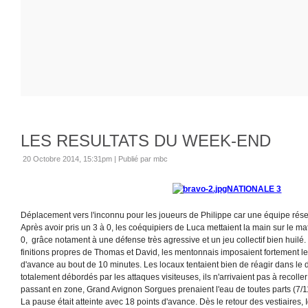
LES RESULTATS DU WEEK-END
20 Octobre 2014, 15:31pm
|
Publié par mbc
NATIONALE 3
Déplacement vers l'inconnu pour les joueurs de Philippe car une équipe réserve
Après avoir pris un 3 à 0, les coéquipiers de Luca mettaient la main sur le ma
0, grâce notament à une défense très agressive et un jeu collectif bien huilé. 
finitions propres de Thomas et David, les mentonnais imposaient fortement le
d'avance au bout de 10 minutes. Les locaux tentaient bien de réagir dans l
totalement débordés par les attaques visiteuses, ils n'arrivaient pas à recoller
passant en zone, Grand Avignon Sorgues prenaient l'eau de toutes parts (7/11
La pause était atteinte avec 18 points d'avance. Dès le retour des vestiaires, 