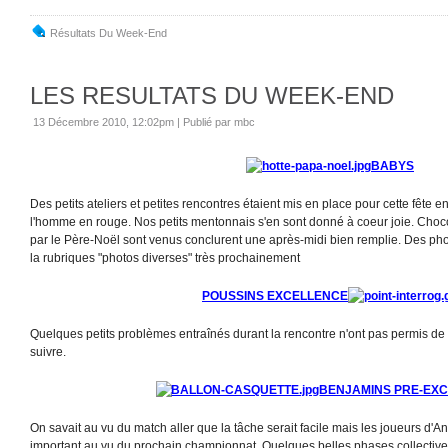
Résultats Du Week-End
LES RESULTATS DU WEEK-END
13 Décembre 2010, 12:02pm
|
Publié par mbc
BABYS
Des petits ateliers et petites rencontres étaient mis en place pour cette fête 
l'homme en rouge. Nos petits mentonnais s'en sont donné à coeur joie. Choc
par le Père-Noël sont venus conclurent une après-midi bien remplie. Des pho
la rubriques "photos diverses" très prochainement
POUSSINS EXCELLENCE
Quelques petits problèmes entraînés durant la rencontre n'ont pas permis de 
suivre.
BENJAMINS PRE-EX
On savait au vu du match aller que la tâche serait facile mais les joueurs d'Ann
important au vu du prochain championnat. Quelques belles phases collective