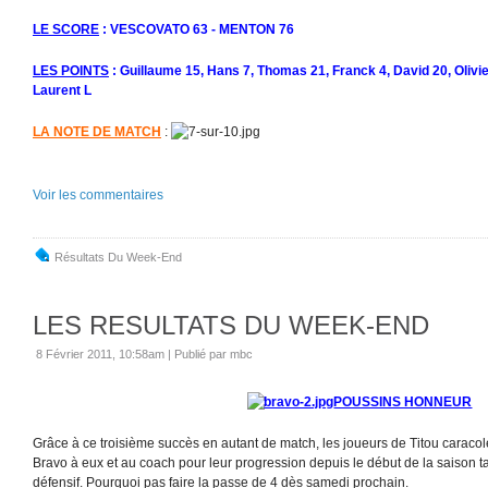
LE SCORE
: VESCOVATO 63 - MENTON 76
LES POINTS
: Guillaume 15, Hans 7, Thomas 21, Franck 4, David 20, Olivie
Laurent L
LA NOTE DE MATCH
:
Voir les commentaires
Résultats Du Week-End
LES RESULTATS DU WEEK-END
8 Février 2011, 10:58am
|
Publié par mbc
POUSSINS HONNEUR
Grâce à ce troisième succès en autant de match, les joueurs de Titou caracol
Bravo à eux et au coach pour leur progression depuis le début de la saison tan
défensif. Pourquoi pas faire la passe de 4 dès samedi prochain.