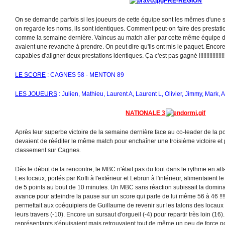
PRE-REGION
On se demande parfois si les joueurs de cette équipe sont les mêmes d'une s
on regarde les noms, ils sont identiques. Comment peut-on faire des prestati
comme la semaine dernière. Vaincus au match aller par cette même équipe d
avaient une revanche à prendre. On peut dire qu'ils ont mis le paquet. Encore
capables d'aligner deux prestations identiques. Ça c'est pas gagné !!!!!!!!!!!!!!!!!
LE SCORE
: CAGNES 58 - MENTON 89
LES JOUEURS
: Julien, Mathieu, Laurent A, Laurent L, Olivier, Jimmy, Mark, 
NATIONALE 3
Après leur superbe victoire de la semaine dernière face au co-leader de la p
devaient de rééditer le même match pour enchaîner une troisième victoire et
classement sur Cagnes.
Dès le début de la rencontre, le MBC n'était pas du tout dans le rythme en a
Les locaux, portés par Koffi à l'extérieur et Lebrun à l'intérieur, alimentaient
de 5 points au bout de 10 minutes. Un MBC sans réaction subissait la domina
avance pour atteindre la pause sur un score qui parle de lui même 56 à 46 !!!!
permettait aux coéquipiers de Guillaume de revenir sur les talons des locaux 
leurs travers (-10). Encore un sursaut d'orgueil (-4) pour repartir très loin (16).
représentants s'épuisaient mais retrouvaient tout de même un peu de force po