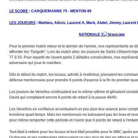
LE SCORE
: CARQUEIRANNE 75 - MENTON 89
LES JOUEURS
: Mathieu, Aléxis, Laurent A, Mark, Abdel, Jimmy, Laurent L,
NATIONALE 3
Pour le premier match retour et le dernier de l'année, nos représentants se d
affronter les "Golgoth". Lors du match aller, les joueurs de Sahbi s'étaient im
77 à 55. Pour repartir de l'avant après 2 défaites consécutives, nos représen
adversaire qui joue le maintien.
Dès le début du match, les locaux, adroits à l'extérieur, prenaient les comma
défense mentonnaise pour prendre 6 points d'avance à la fin du premier quar
Les joueurs de Venelles continuaient sur le même rythme et gênaient consid
David qui comptaient encore 8 points de retard à la pause 48/40.
Les Venellois en confiance accentuaient un peu plus leur avance pour compte
troisième quart temps. Mais les mentonnais ne baissaient pas les bras et reve
pour même remporter cette période et n'avoir que 6 points de retard à l'entam
Tout était à refaire pour les locaux et tout était possible pour le MBC après avoi
Guillaume et ses partenaires retrouvaient un peu plus de lien en attaque et