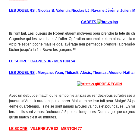
LES JOUEURS
: Nicolas B, Valentin, Nicolas LJ, Rayane,Jérémy, Julien, 
CADETS
Ils l'ont fait. Les joueurs de Robert étaient motiveés pour prendre la tête du
Cagnoise qui les avait battu à l'aller. Opération accomplie et en plus avec l
victoire est en poche mais le goal avérage leur permet de prendre la première 
lâcher jusqu'à la fin. Bravo les garçons !!!
LE SCORE
: CAGNES 36 - MENTON 54
LES JOUEURS
: Morgane, Yoan, Thibault, Aléxis, Thomas, Alessio, Nathan
PRE-REGION
Avec un début de match ou le tempo n'était pas au rendez-vous et l'adresse 
joueurs d'Annick auraient pu sombrer. Mais rien ne leur fait peur. Malgré 24 p
4ème quart-temps, ils ne se sont jamais avoués vaincus et pour cause. En me
terrain, ils sont venus s'échouer à 5 petites longueurs. Dommage que ce gro
qu'un match c'est 40 minutes.
LE SCORE
: VILLENEUVE 82 - MENTON 77