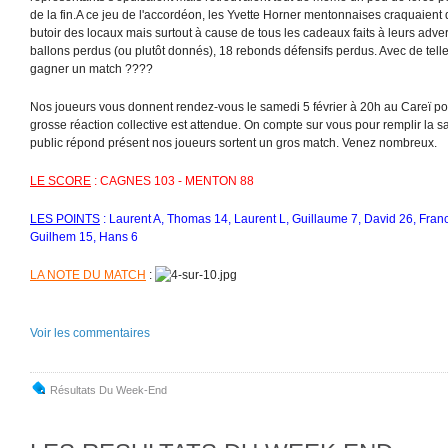
de la fin.A ce jeu de l'accordéon, les Yvette Horner mentonnaises craquaient
butoir des locaux mais surtout à cause de tous les cadeaux faits à leurs adve
ballons perdus (ou plutôt donnés), 18 rebonds défensifs perdus. Avec de telle
gagner un match ????
Nos joueurs vous donnent rendez-vous le samedi 5 février à 20h au Careï po
grosse réaction collective est attendue. On compte sur vous pour remplir la 
public répond présent nos joueurs sortent un gros match. Venez nombreux.
LE SCORE
: CAGNES 103 - MENTON 88
LES POINTS
: Laurent A, Thomas 14, Laurent L, Guillaume 7, David 26, Franc
Guilhem 15, Hans 6
LA NOTE DU MATCH
:
Voir les commentaires
Résultats Du Week-End