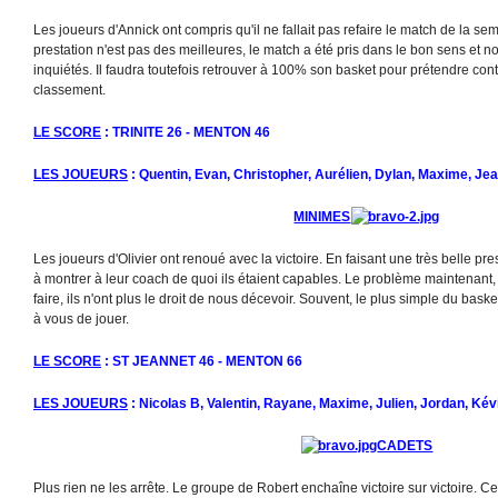
Les joueurs d'Annick ont compris qu'il ne fallait pas refaire le match de la s
prestation n'est pas des meilleures, le match a été pris dans le bon sens et n
inquiétés. Il faudra toutefois retrouver à 100% son basket pour prétendre cont
classement.
LE SCORE
: TRINITE 26 - MENTON 46
LES JOUEURS
: Quentin, Evan, Christopher, Aurélien, Dylan, Maxime, Je
MINIMES
Les joueurs d'Olivier ont renoué avec la victoire. En faisant une très belle pr
à montrer à leur coach de quoi ils étaient capables. Le problème maintenant, 
faire, ils n'ont plus le droit de nous décevoir. Souvent, le plus simple du bask
à vous de jouer.
LE SCORE
: ST JEANNET 46 - MENTON 66
LES JOUEURS
: Nicolas B, Valentin, Rayane, Maxime, Julien, Jordan, Kév
CADETS
Plus rien ne les arrête. Le groupe de Robert enchaîne victoire sur victoire. Ce