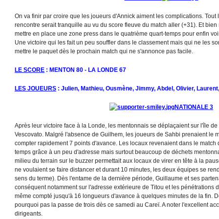
On va finir par croire que les joueurs d'Annick aiment les complications. Tout l
rencontre serait tranquille au vu du score fleuve du match aller (+31). Et bien n
mettre en place une zone press dans le quatrième quart-temps pour enfin voir
Une victoire qui les fait un peu souffler dans le classement mais qui ne les sor
mettre le paquet dès le prochain match qui ne s'annonce pas facile.
LE SCORE
: MENTON 80 - LA LONDE 67
LES JOUEURS
: Julien, Mathieu, Ousmène, Jimmy, Abdel, Olivier, Laurent
NATIONALE 3
Après leur victoire face à la Londe, les mentonnais se déplaçaient sur l'île de
Vescovato. Malgré l'absence de Guilhem, les joueurs de Sahbi prenaient le m
compter rapidement 7 points d'avance. Les locaux revenaient dans le match 
temps grâce à un peu d'adresse mais surtout beaucoup de déchets mentonnai
milieu du terrain sur le buzzer permettait aux locaux de virer en tête à la pa
ne voulaient se faire distancer et durant 10 minutes, les deux équipes se re
sens du terme). Dès l'entame de la dernière période, Guillaume et ses parte
conséquent notamment sur l'adresse extérieure de Titou et les pénétrations 
même compté jusqu'à 16 longueurs d'avance à quelques minutes de la fin. D
pourquoi pas la passe de trois dès ce samedi au Careï. A noter l'excellent ac
dirigeants.