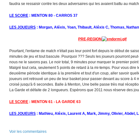
faudra se ressaisir contre les deux adversaires qui les avaient battu au match 
LE SCORE
: MENTON 80 - CARROS 37
LES JOUEURS
: Morgan, Aléxis, Yoan, Thibault, Aléxis C, Thomas, Nathan,
PRE-REGION
Pourtant, l'entame de match n'était pas leur point fort depuis le début de sais
minutes de jeu et tout bascule. Pourquoi ??? Seuls les joueurs pourront peut-
nous ne le savons pas. Le noir total, 9 minutes pour marquer le premier poin
Malgré tout cela, seulement 5 points de retard à la mi-temps. Pour vous dire 
deuxième période identique à la première et tout d'un coup, aller savoir quel
joueurs ont retrouvé un peu de leur basket pour passer devant au score à 4 m
croisé jusqu'à 6 secondes. Balle à Menton, Une belle passe très mal réceptio
La Garde et défaite de 2 longueurs. Espérons que 2011 nous réserve des jour
LE SCORE
: MENTON 61 - LA GARDE 63
LES JOUEURS
: Mathieu, Aléxis, Laurent A, Mark, Jimmy, Olivier, Abdel, L
Voir les commentaires