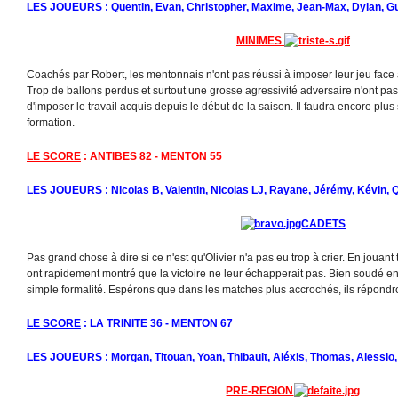
LES JOUEURS
: Quentin, Evan, Christopher, Maxime, Jean-Max, Dylan, Gu
MINIMES
Coachés par Robert, les mentonnais n'ont pas réussi à imposer leur jeu face 
Trop de ballons perdus et surtout une grosse agressivité adversaire n'ont pa
d'imposer le travail acquis depuis le début de la saison. Il faudra encore plu
formation.
LE SCORE
: ANTIBES 82 - MENTON 55
LES JOUEURS
: Nicolas B, Valentin, Nicolas LJ, Rayane, Jérémy, Kévin, 
CADETS
Pas grand chose à dire si ce n'est qu'Olivier n'a pas eu trop à crier. En jouan
ont rapidement montré que la victoire ne leur échapperait pas. Bien soudé en 
simple formalité. Espérons que dans les matches plus accrochés, ils répondr
LE SCORE
: LA TRINITE 36 - MENTON 67
LES JOUEURS
: Morgan, Titouan, Yoan, Thibault, Aléxis, Thomas, Alessio,
PRE-REGION