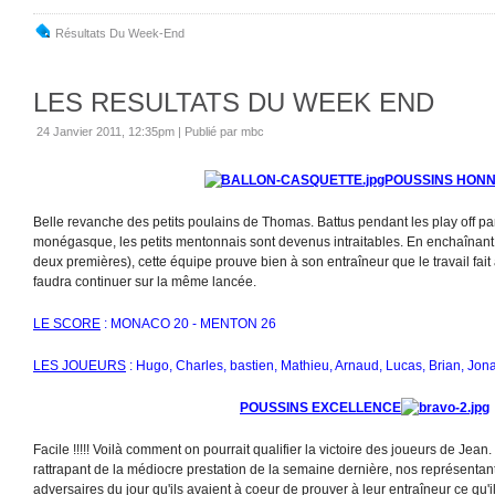
Résultats Du Week-End
LES RESULTATS DU WEEK END
24 Janvier 2011, 12:35pm
|
Publié par mbc
POUSSINS HON
Belle revanche des petits poulains de Thomas. Battus pendant les play off p
monégasque, les petits mentonnais sont devenus intraitables. En enchaînant 
deux premières), cette équipe prouve bien à son entraîneur que le travail fait 
faudra continuer sur la même lancée.
LE SCORE
: MONACO 20 - MENTON 26
LES JOUEURS
: Hugo, Charles, bastien, Mathieu, Arnaud, Lucas, Brian, Jon
POUSSINS EXCELLENCE
Facile !!!!! Voilà comment on pourrait qualifier la victoire des joueurs de Jean
rattrapant de la médiocre prestation de la semaine dernière, nos représentan
adversaires du jour qu'ils avaient à coeur de prouver à leur entraîneur ce qu'i