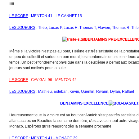
!!!!!
LE SCORE
: MENTON 41 - LE CANNET 15
LES JOUEURS
: Théo, Lucas P, Lucas H, Thomas T, Flavien, Thomas R, Thiba
BENJAMINS PRE-EXCELLEN
Même si la victoire n'est pas au bout, Hélène est très satisfaite de la prestati
un peu de collectif et surtout un bon moral, les mentonnais ont su tenir leurs
temps. Un petit effondrement physique dans la deuxième a permit aux locaux 
joueurs sont motivés pour la suite.
LE SCORE
: CAVIGAL 96 - MENTON 42
LES JOUEURS
: Mathieu, Estéban, Kévin, Quentin, Rwann, Dylan, Raffaël
BENJAMINS EXCELLENCE
Heureusement que la victoire est au bout car Annick n'est pas très satisfaite 
allant accrocher Beaulieu la semaine dernière, c'est avec un tout autre visage 
Monaco. Espérons qu'ils réagiront dès la semaine prochaine.
LE SCORE
: MENTON 41 - MONACO 39