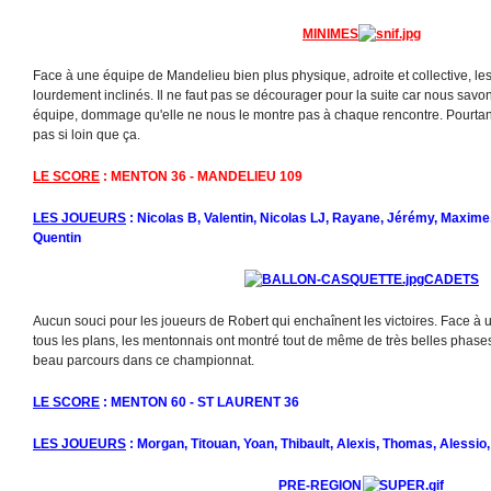
MINIMES
Face à une équipe de Mandelieu bien plus physique, adroite et collective, les
lourdement inclinés. Il ne faut pas se décourager pour la suite car nous savo
équipe, dommage qu'elle ne nous le montre pas à chaque rencontre. Pourtant 
pas si loin que ça.
LE SCORE
: MENTON 36 - MANDELIEU 109
LES JOUEURS
: Nicolas B, Valentin, Nicolas LJ, Rayane, Jérémy, Maxime,
Quentin
CADETS
Aucun souci pour les joueurs de Robert qui enchaînent les victoires. Face à 
tous les plans, les mentonnais ont montré tout de même de très belles phases 
beau parcours dans ce championnat.
LE SCORE
: MENTON 60 - ST LAURENT 36
LES JOUEURS
: Morgan, Titouan, Yoan, Thibault, Alexis, Thomas, Alessio,
PRE-REGION