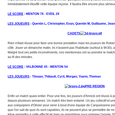
immédiatement étouffé cette équipe niçoise. Il faudra être encore plus sérieu
LE SCORE
: MENTON 76 - EVEIL 29
LES JOUEURS
: Quentin L, Christopher, Evan, Quentin M, Guillaume, Jea
CADETS
Rien n'était réussi pour faire une bonne prestation mais les joueurs de Robert
côté. Jouer un dimanche matin, ils n'avaient pas l'habitude (surtout à 9h30), a
Malgré tout ces petits inconvénients, nos mentonnais ont su prendre le match 
au fil des minutes.
LE SCORE
: VALBONNE 45 - MENTON 54
LES JOUEURS
: Titouan, Thibault, Cyril, Morgan, Yoann, Thomas
PRE-REGION
Enfin un match quasi entier. Pour une fois, les joueurs d'Annick ont réussi à 
depuis plusieurs semaines. Un match très bien entamé. Un jeu collectif et un
aux coéquipiers d'Olivier pour venir à bout d'une équipe de Carqueiranne po
que l'on sait de quoi ils sont capables, ils ne peuvent plus se permettre de n
trêve permettra à cette effectif de bien se remobiliser pour entamer l'année 201