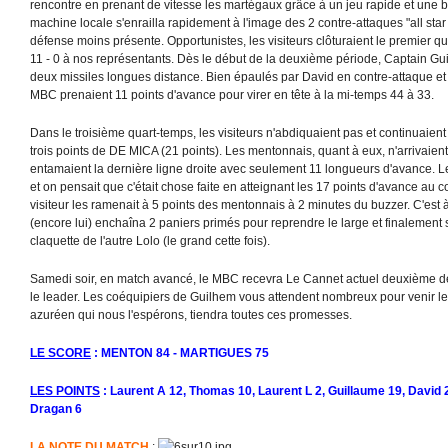
rencontre en prenant de vitesse les martégaux grâce à un jeu rapide et une 
machine locale s'enrailla rapidement à l'image des 2 contre-attaques "all st
défense moins présente. Opportunistes, les visiteurs clôturaient le premier q
11 - 0 à nos représentants. Dès le début de la deuxième période, Captain Gui
deux missiles longues distance. Bien épaulés par David en contre-attaque e
MBC prenaient 11 points d'avance pour virer en tête à la mi-temps 44 à 33.
Dans le troisième quart-temps, les visiteurs n'abdiquaient pas et continuaient
trois points de DE MICA (21 points). Les mentonnais, quant à eux, n'arrivaient 
entamaient la dernière ligne droite avec seulement 11 longueurs d'avance. Le
et on pensait que c'était chose faite en atteignant les 17 points d'avance au 
visiteur les ramenait à 5 points des mentonnais à 2 minutes du buzzer. C'est à c
(encore lui) enchaîna 2 paniers primés pour reprendre le large et finalement
claquette de l'autre Lolo (le grand cette fois).
Samedi soir, en match avancé, le MBC recevra Le Cannet actuel deuxième d
le leader. Les coéquipiers de Guilhem vous attendent nombreux pour venir 
azuréen qui nous l'espérons, tiendra toutes ces promesses.
LE SCORE
: MENTON 84 - MARTIGUES 75
LES POINTS
: Laurent A 12, Thomas 10, Laurent L 2, Guillaume 19, David 2
Dragan 6
LA NOTE DU MATCH
: