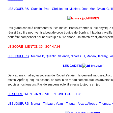
LES JOUEURS
: Quentin, Evan, Christopher, Maxime, Jean-Max, Dylan, Gui
MINIMES
Pas grand chose à commenter sur ce match. Battus d'entrée sur le physique et 
réussi à suffire pour venir à bout de cette équipe de Sophia. Il faudra travailler
peut-être compenser par beaucoup d'autre chose. Un match n'est jamais per
LE SCORE
: MENTON 39 - SOPHIA 98
LES JOUEURS
: Nicolas B, Quentin, Valentin, Nicolas LJ, Mattéo, Jérémy, Jo
LES CADETS
Déjà au match aller, les joueurs de Robert s'étaient largement imposés. Aucu
match. Après quelques actions, on s'est bien rendu compte que les adversair
soucis à nos joueurs. Pas de suspens et le titre reste toujours en jeu.
LE SCORE
: MENTON 93 - VILLENEUVE-LOUBET 36
LES JOUEURS
: Morgan, Thibault, Yoann, Titouan, Alexis, Alessio, Thomas, 