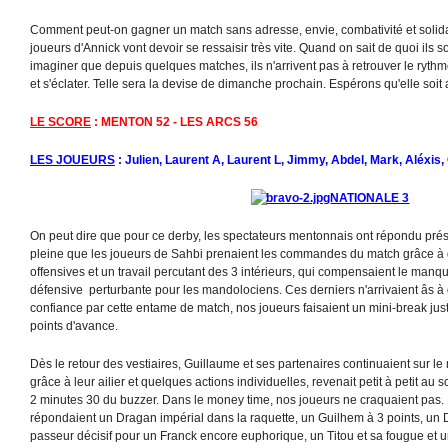
Comment peut-on gagner un match sans adresse, envie, combativité et solid
joueurs d'Annick vont devoir se ressaisir très vite. Quand on sait de quoi ils 
imaginer que depuis quelques matches, ils n'arrivent pas à retrouver le rythme q
et s'éclater. Telle sera la devise de dimanche prochain. Espérons qu'elle soit 
LE SCORE
: MENTON 52 - LES ARCS 56
LES JOUEURS
: Julien, Laurent A, Laurent L, Jimmy, Abdel, Mark, Aléxis, 
NATIONALE 3
On peut dire que pour ce derby, les spectateurs mentonnais ont répondu prés
pleine que les joueurs de Sahbi prenaient les commandes du match grâce à 
offensives et un travail percutant des 3 intérieurs, qui compensaient le manqu
défensive perturbante pour les mandolociens. Ces derniers n'arrivaient âs à 
confiance par cette entame de match, nos joueurs faisaient un mini-break jus
points d'avance.
Dès le retour des vestiaires, Guillaume et ses partenaires continuaient sur 
grâce à leur ailier et quelques actions individuelles, revenait petit à petit au 
2 minutes 30 du buzzer. Dans le money time, nos joueurs ne craquaient pas. F
répondaient un Dragan impérial dans la raquette, un Guilhem à 3 points, un
passeur décisif pour un Franck encore euphorique, un Titou et sa fougue et 