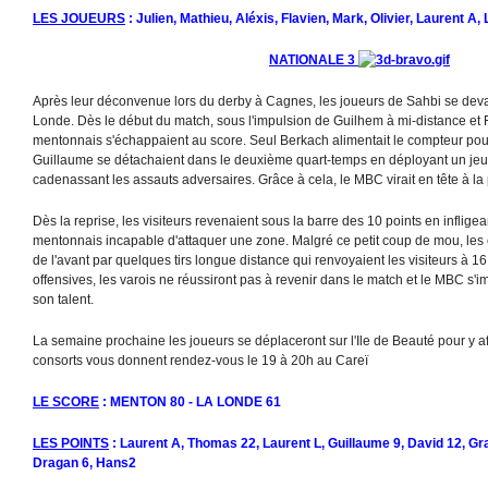
LES JOUEURS
: Julien, Mathieu, Aléxis, Flavien, Mark, Olivier, Laurent A,
NATIONALE 3
Après leur déconvenue lors du derby à Cagnes, les joueurs de Sahbi se deva
Londe. Dès le début du match, sous l'impulsion de Guilhem à mi-distance et Fra
mentonnais s'échappaient au score. Seul Berkach alimentait le compteur pour
Guillaume se détachaient dans le deuxième quart-temps en déployant un jeu 
cadenassant les assauts adversaires. Grâce à cela, le MBC virait en tête à la
Dès la reprise, les visiteurs revenaient sous la barre des 10 points en inflige
mentonnais incapable d'attaquer une zone. Malgré ce petit coup de mou, les 
de l'avant par quelques tirs longue distance qui renvoyaient les visiteurs à 1
offensives, les varois ne réussiront pas à revenir dans le match et le MBC s
son talent.
La semaine prochaine les joueurs se déplaceront sur l'Ile de Beauté pour y af
consorts vous donnent rendez-vous le 19 à 20h au Careï
LE SCORE
: MENTON 80 - LA LONDE 61
LES POINTS
: Laurent A, Thomas 22, Laurent L, Guillaume 9, David 12, Gra
Dragan 6, Hans2