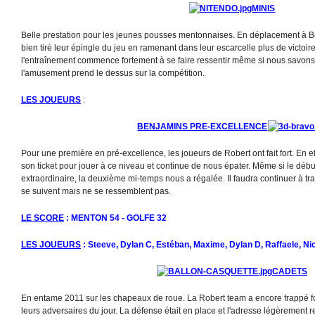
MINIS
Belle prestation pour les jeunes pousses mentonnaises. En déplacement à B
bien tiré leur épingle du jeu en ramenant dans leur escarcelle plus de victoire
l'entraînement commence fortement à se faire ressentir même si nous savons 
l'amusement prend le dessus sur la compétition.
LES JOUEURS
:
BENJAMINS PRE-EXCELLENCE
Pour une première en pré-excellence, les joueurs de Robert ont fait fort. En e
son ticket pour jouer à ce niveau et continue de nous épater. Même si le débu
extraordinaire, la deuxième mi-temps nous a régalée. Il faudra continuer à trav
se suivent mais ne se ressemblent pas.
LE SCORE
: MENTON 54 - GOLFE 32
LES JOUEURS
: Steeve, Dylan C, Estéban, Maxime, Dylan D, Raffaele, Ni
CADETS
En entame 2011 sur les chapeaux de roue. La Robert team a encore frappé for
leurs adversaires du jour. La défense était en place et l'adresse légèrement ret