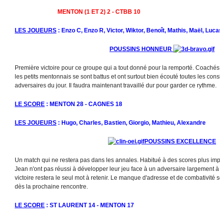
MENTON (1 ET 2) 2 - CTBB 10
LES JOUEURS
: Enzo C, Enzo R, Victor, Wiktor, Benoît, Mathis, Maël, Luca
POUSSINS HONNEUR
Première victoire pour ce groupe qui a tout donné pour la remporté. Coachés
les petits mentonnais se sont battus et ont surtout bien écouté toutes les con
adversaires du jour. Il faudra maintenant travaillé dur pour garder ce rythme.
LE SCORE
: MENTON 28 - CAGNES 18
LES JOUEURS
: Hugo, Charles, Bastien, Giorgio, Mathieu, Alexandre
POUSSINS EXCELLENCE
Un match qui ne restera pas dans les annales. Habitué à des scores plus imp
Jean n'ont pas réussi à développer leur jeu face à un adversaire largement à l
victoire restera le seul mot à retenir. Le manque d'adresse et de combativité se
dès la prochaine rencontre.
LE SCORE
: ST LAURENT 14 - MENTON 17