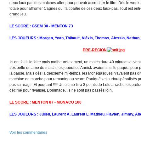
deux faux pas des matches aller pour pouvoir accrocher le titre. Dès le week
totale pour affronter Cagnes qui fait partie de ces deux faux-pas. Tout est entr
grand jeu.
LE SCORE
: GSEM 30 - MENTON 73
LES JOUEURS
: Morgan, Yoan, Thibault, Aléxis, Thomas, Alessio, Nathan,
PRE-REGION
Ils ont faillit le faire mais malheureusement, un match dure 40 minutes et vendr
très belle entame de match, les joueurs d'Annick avaient mis le paquet pour 
la pause. Mais dès la deuxième mi-temps, les Monégasques n'avaient pas dit l
machine en marche pour remonter au score. Paniqués et surtout pénalisés par
pas su réagir. Et pourtant !!!!! Un ultime tir à 3 points de Lolo arrache les prolon
décimé pour rivaliser. Dommage, ils ne sont pas passés loin.
LE SCORE
: MENTON 87 - MONACO 100
LES JOUEURS
: Julien, Laurent A, Laurent L, Mathieu, Flavien, Jimmy, Abd
Voir les commentaires