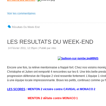
Voir les commentaires
Résultats Du Week-End
LES RESULTATS DU WEEK-END
14 Février 2011, 12:35pm
|
Publié par mbc
MINIS
Encore une fois, la relève mentonnaise a frappé fort. Chez nos voisins moné
Christophe et Julien ont remporté 4 rencontres sur les 6. Une très belle pres
progression défensive de l'équipe 2 s'est ressentie fortement. L'équipe 1 s'
à une équipe locale impressionnante. Bravo les petits, continuez comme ça !!!!
LES SCORES
: MENTON 2 victoire contre CAVIGAL et MONACO 2
MENTON 2 défaite contre MONACO 1