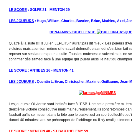
LE SCORE
: GOLFE 21 - MENTON 29
LES JOUEURS
: Hugo, William, Charles, Bastien, Brian, Mathieu, Axel, J
BENJAMINS EXCELLENCE
Quatre à la suite !!!!!!!! Julien LEPERS n'aurait pas dit mieux. Les joueurs d'A
victoires mais attention, même si le travail défensif de samedi s'est bien fait sen
reposer sur ses lauriers pour la suite. Tous les matches se suivent mais ne se
confirmer dès samedi face à une équipe qui jouera aussi le haut du champio
LE SCORE
: ANTIBES 26 - MENTON 41
LES JOUEURS
: Quentin L, Evan, Christopher, Maxime, Guillaume, Jean-M
MINIMES
Les joueurs d'Olivier se sont inclinés face à l'ESB. Une belle première mi-tem
deuxième victoire consécutive mais malheureusement, ils sont retombés dans le
faudrait qu'ils se mettent dans la tête que le basket est un sport collectif et q
durant 40 minutes sans se préocupper de l'arbitrage ou il n'y avait justement r
LE SCORE
: MENTON 48 - ST BARTHELEMY 59