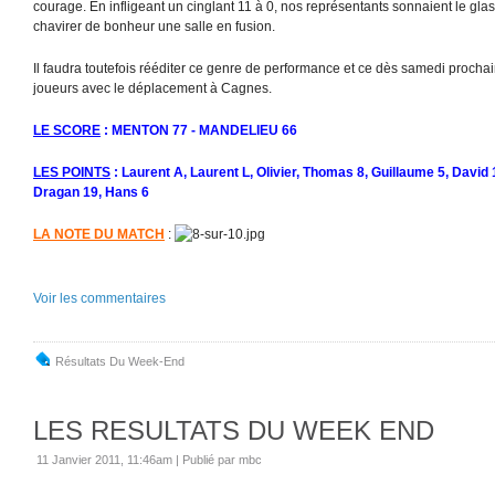
courage. En infligeant un cinglant 11 à 0, nos représentants sonnaient le glas 
chavirer de bonheur une salle en fusion.
Il faudra toutefois rééditer ce genre de performance et ce dès samedi procha
joueurs avec le déplacement à Cagnes.
LE SCORE
: MENTON 77 - MANDELIEU 66
LES POINTS
: Laurent A, Laurent L, Olivier, Thomas 8, Guillaume 5, David
Dragan 19, Hans 6
LA NOTE DU MATCH
:
Voir les commentaires
Résultats Du Week-End
LES RESULTATS DU WEEK END
11 Janvier 2011, 11:46am
|
Publié par mbc