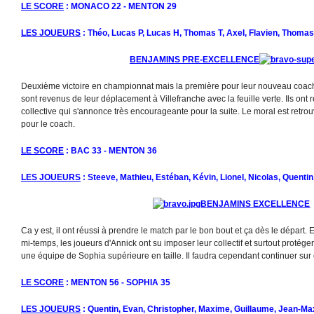
LE SCORE
: MONACO 22 - MENTON 29
LES JOUEURS
: Théo, Lucas P, Lucas H, Thomas T, Axel, Flavien, Thomas 
BENJAMINS PRE-EXCELLENCE
Deuxième victoire en championnat mais la première pour leur nouveau coach.
sont revenus de leur déplacement à Villefranche avec la feuille verte. Ils ont r
collective qui s'annonce très encourageante pour la suite. Le moral est retro
pour le coach.
LE SCORE
: BAC 33 - MENTON 36
LES JOUEURS
: Steeve, Mathieu, Estéban, Kévin, Lionel, Nicolas, Quenti
BENJAMINS EXCELLENCE
Ca y est, il ont réussi à prendre le match par le bon bout et ça dès le départ
mi-temps, les joueurs d'Annick ont su imposer leur collectif et surtout protége
une équipe de Sophia supérieure en taille. Il faudra cependant continuer sur 
LE SCORE
: MENTON 56 - SOPHIA 35
LES JOUEURS
: Quentin, Evan, Christopher, Maxime, Guillaume, Jean-Ma