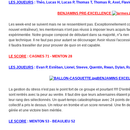
LES JOUEURS
: Théo, Lucas H, Lucas P, Thomas T, Thomas R, Axel, Flavi
BENJAMINS PRE-EXCELLENCE
Les week-end se suivent mais ne se ressemblent pas. Exceptionnellement c
nouvel entraîneur), les mentonnais n'ont pas réussi à imposer leurs acquis f
expérimentée. Notre groupe composé de débutant dans sa majorité, n"a rien p
que technique. Il ne faut pas pour autant se décourager. Avoir réussi l'access
il faudra travailler dur pour prouver de quoi on est capable.
LE SCORE
: CAGNES 71 - MENTON 28
LES JOUEURS
: Evan P, Estéban, Lionel, Steeve, Quentin, Rwan, Dylan, R
BENJAMINS EXCE
La gestion du stress n'est pas le point fort de ce groupe et pourtant !!!!! D'en
sont rentrés avec la peur au ventre. Il faut dire que leurs adversaires étaient
leur rang des sélectionnés. Un quart-temps catastrophique avec 24 points de r
collectif a pris le dessus. Un retour en trombe et un score renversé. Une fin 
gérée et une victoire bien méritée.
LE SCORE
: MENTON 53 - BEAULIEU 52