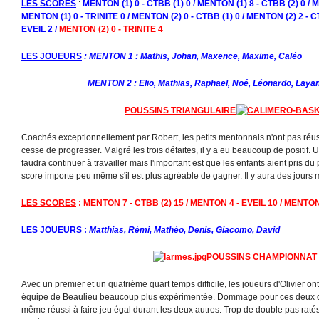
LES SCORES
:
MENTON (1) 0 - CTBB (1) 0 / MENTON (1) 8 - CTBB (2) 0 / M
MENTON (1) 0 - TRINITE 0 / MENTON (2) 0 - CTBB (1) 0 / MENTON (2) 2 - C
EVEIL 2 /
MENTON (2) 0 - TRINITE 4
LES JOUEURS
: MENTON 1 : Mathis, Johan, Maxence, Maxime, Caléo
MENTON 2 : Elio, Mathias, Raphaël, Noé, Léonardo, Layan,
POUSSINS TRIANGULAIRE
Coachés exceptionnellement par Robert, les petits mentonnais n'ont pas réus
cesse de progresser. Malgré les trois défaites, il y a eu beaucoup de positif.
faudra continuer à travailler mais l'important est que les enfants aient pris du pl
score importe peu même s'il est plus agréable de gagner. Il y aura des jours m
LES SCORES
: MENTON 7 - CTBB (2) 15 / MENTON 4 - EVEIL 10 / MENTON
LES JOUEURS
:
Matthias, Rémi, Mathéo, Denis, Giacomo, David
POUSSINS CHAMPIONNAT
Avec un premier et un quatrième quart temps difficile, les joueurs d'Olivier ont
équipe de Beaulieu beaucoup plus expérimentée. Dommage pour ces deux qua
même réussi à faire jeu égal durant les deux autres. Trop de double pas ratés