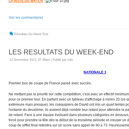
LA NOTE DU MATCH
:
Voir les commentaires
Résultats Du Week-End
LES RESULTATS DU WEEK-END
12 Novembre 2012, 07:48am
|
Publié par mbc
NATIONALE 3
Premier tour de coupe de France passé avec succès.
Ne mettant pas la priorité sur cette compétition, c'est avec un effectif minimu
pour ce premier tour. En partant avec un tableau d'affichage à moins 20 (ce qu
extérieure mais presque), les coéquipiers de David ont mis un quart temps po
l'entame du deuxième, ils avaient déjà comblé leur retard pour atteindre la
de retard. Face à une équipe évoluant dans plusieurs catégories en dessous,
forcé pour prendre la tête dès le début de la troisième période et creuser un é
coup de sifflet final retentira sur un score sans appel de 90 à 73. Heureusem