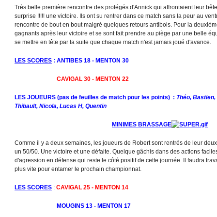
Très belle première rencontre des protégés d'Annick qui affrontaient leur bête 
surprise !!!!! une victoire. Ils ont su rentrer dans ce match sans la peur au vent
rencontre de bout en bout malgré quelques retours antibois. Pour la deuxième 
gagnants après leur victoire et se sont fait prendre au piège par une belle équ
se mettre en tête par la suite que chaque match n'est jamais joué d'avance.
LES SCORES
: ANTIBES 18 - MENTON 30
CAVIGAL 30 - MENTON 22
LES JOUEURS (pas de feuilles de match pour les points) :
Théo, Bastien,
Thibault, Nicola, Lucas H, Quentin
MINIMES BRASSAGE
Comme il y a deux semaines, les joueurs de Robert sont rentrés de leur de
un 50/50. Une victoire et une défaite. Quelque gâchis dans des actions facile
d'agression en défense qui reste le côté positif de cette journée. Il faudra travai
plus vite pour entamer le prochain championnat.
LES SCORES
:
CAVIGAL 25 - MENTON 14
MOUGINS 13 - MENTON 17