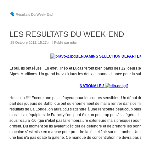
Résultats Du Week-End
LES RESULTATS DU WEEK-END
29 Octobre 2012, 15:27pm
|
Publié par mbc
BENJAMINS SELECTION DEPARTE
Et oui, ils ont réussi. En effet, Théo et Lucas feront bien partis des 12 joeurs
Alpes-Maritimes. Un grand bravo à tous les deux et bonne chance pour la sui
NATIONALE 3
Hou la la !!!!! Encore une petite frayeur pour les coeurs sensibles. Un début 
part des joueurs de Sahbi qui ont eu énormément de mal à rentrer dans ce ma
résultats de La Londe, on aurait du s'attendre à une rencontre beaucoup plus
masi les coéquipiers de Francky l'ont peut-être un peu trop pris à la légère. Il f
sous l'eau à -10 (qui n'était pas la température extérieure mais presque) pou
griffent. Du moment ou ils avaient décider de défendre et de prendre les bonn
machine s'est mise en marche pour prendre la tête et finir sur en trombe. Une 
une fois n'a pas épaté la galerie. Ce manque de concentration ne devra pas e