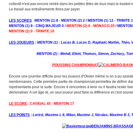
collectif n'est pas encore rentré dans les petites têtes de tous mais le baske
Le travail aux entraînements finira par payer.
LES SCORES
:
MENTON (1) 8 - MENTON (2) 2 / MENTON (1) 12 - TRINITE 1
MENTON (1) 8 - CINQ MAJEUR 0 /
MENTON (2) 0 - MONACO 20
/ MENTON 
MENTON (2) 0 - TRINITE 10
LES JOUEURS
:
MENTON (1) : Lucas B, Lucas D, Raphaël, Mathis, Théo, V
MENTON (2) : Mehdi, Eliott, Thomas, Simon, Zachary, To
POUSSINS CHAMPIONNAT
Encore une journée difficile pour les joueurs d'Olivier même si on a pu assist
mentonnaises. Cette première partie de championnat permettra de définir da
représentants pour la suite. Encore 4 rencontres à tenir ou il faudra rester bi
démoraliser. A cet âge là, un seul joueur peut faire la différence et c'est souv
LE SCORE
: CAVIGAL 45 - MENTON 17
LES POINTS
:
Lorick, Maxime L 8, Milan, Maxime J, Nicolas, Maxime B 3, T
BENJAMINS BRASSAG