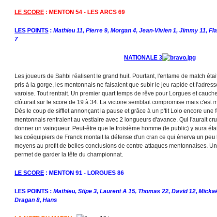
LE SCORE
: MENTON 54 - LES ARCS 69
LES POINTS
:
Mathieu 11, Pierre 9, Morgan 4, Jean-Vivien 1, Jimmy 11, Flav
7
NATIONALE 3
Les joueurs de Sahbi réalisent le grand huit. Pourtant, l'entame de match ét
pris à la gorge, les mentonnais ne faisaient que subir le jeu rapide et l'adres
varoise. Tout rentrait. Un premier quart temps de rêve pour Lorgues et cau
clôturait sur le score de 19 à 34. La victoire semblait compromise mais c'est 
Dès le coup de sifflet annonçant la pause et grâce à un p'tit Lolo encore une f
mentonnais rentraient au vestiaire avec 2 longueurs d'avance. Qui l'aurait cru ?
donner un vainqueur. Peut-être que le troisième homme (le public) y aura étai
les coéquipiers de Franck montait la défense d'un cran ce qui énerva un peu l
moyens au profit de belles conclusions de contre-attaques mentonnaises. Une 
permet de garder la tête du championnat.
LE SCORE
: MENTON 91 - LORGUES 86
LES POINTS
:
Mathieu, Stipe 3, Laurent A 15, Thomas 22, David 12, Mickaë
Dragan 8, Hans