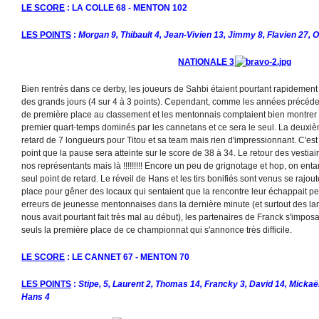
LE SCORE
: LA COLLE 68 - MENTON 102
LES POINTS
:
Morgan 9, Thibault 4, Jean-Vivien 13, Jimmy 8, Flavien 27, O
NATIONALE 3
Bien rentrés dans ce derby, les joueurs de Sahbi étaient pourtant rapidement
des grands jours (4 sur 4 à 3 points). Cependant, comme les années précéd
de première place au classement et les mentonnais comptaient bien montrer q
premier quart-temps dominés par les cannetans et ce sera le seul. La deuxi
retard de 7 longueurs pour Titou et sa team mais rien d'impressionnant. C'est e
point que la pause sera atteinte sur le score de 38 à 34. Le retour des vestiaire
nos représentants mais là !!!!!!!!! Encore un peu de grignotage et hop, on en
seul point de retard. Le réveil de Hans et les tirs bonifiés sont venus se rajou
place pour gêner des locaux qui sentaient que la rencontre leur échappait pet
erreurs de jeunesse mentonnaises dans la dernière minute (et surtout des lanc
nous avait pourtant fait très mal au début), les partenaires de Franck s'imposa
seuls la première place de ce championnat qui s'annonce très difficile.
LE SCORE
: LE CANNET 67 - MENTON 70
LES POINTS
:
Stipe, 5, Laurent 2, Thomas 14, Francky 3, David 14, Mickaël
Hans 4