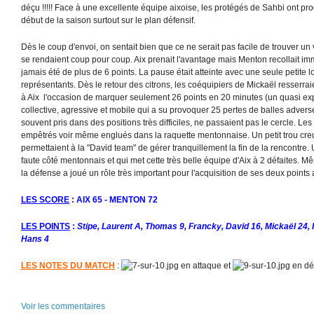
déçu !!!!! Face à une excellente équipe aixoise, les protégés de Sahbi ont pro
début de la saison surtout sur le plan défensif.
Dès le coup d'envoi, on sentait bien que ce ne serait pas facile de trouver u
se rendaient coup pour coup. Aix prenait l'avantage mais Menton recollait imm
jamais été de plus de 6 points. La pause était atteinte avec une seule petite 
représentants. Dès le retour des citrons, les coéquipiers de Mickaël resserrai
à Aix l'occasion de marquer seulement 26 points en 20 minutes (un quasi ex
collective, agressive et mobile qui a su provoquer 25 pertes de balles adverse
souvent pris dans des positions très difficiles, ne passaient pas le cercle. Le
empêtrés voir même englués dans la raquette mentonnaise. Un petit trou cre
permettaient à la "David team" de gérer tranquillement la fin de la rencontre.
faute côté mentonnais et qui met cette très belle équipe d'Aix à 2 défaites. Mêm
la défense a joué un rôle très important pour l'acquisition de ses deux points
LES SCORE
: AIX 65 - MENTON 72
LES POINTS
:
Stipe, Laurent A, Thomas 9, Francky, David 16, Mickaël 24, 
Hans 4
LES NOTES DU MATCH
:
en attaque et
en dé
Voir les commentaires