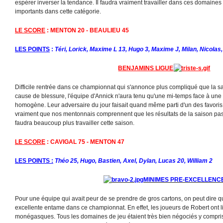
espérer inverser la tendance. Il faudra vraiment travailler dans ces domaines
importants dans cette catégorie.
LE SCORE
: MENTON 20 - BEAULIEU 45
LES POINTS
:
Téri, Lorick, Maxime L 13, Hugo 3, Maxime J, Milan, Nicolas
BENJAMINS LIGUE
Difficile rentrée dans ce championnat qui s'annonce plus compliqué que la 
cause de blessure, l'équipe d'Annick n'aura tenu qu'une mi-temps face à un
homogène. Leur adversaire du jour faisait quand même parti d'un des favoris
vraiment que nos mentonnais comprennent que les résultats de la saison passé
faudra beaucoup plus travailler cette saison.
LE SCORE
: CAVIGAL 75 - MENTON 47
LES POINTS :
Théo 25, Hugo, Bastien, Axel, Dylan, Lucas 20, William 2
MINIMES PRE-EXCELLENC
Pour une équipe qui avait peur de se prendre de gros cartons, on peut dire qu'
excellente entame dans ce championnat. En effet, les joueurs de Robert ont li
monégasques. Tous les domaines de jeu étaient très bien négociés y compris