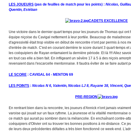
LES JOUEURS
(pas de feuilles de match pour les points) :
Nicolas, Guilla
Quentin, Estéban
CADETS EXCELLENCE
Une victoire dans le dernier quart temps pour les joueurs de Thomas qui ont fa
équipe niçoise du Cavigal nettement à leur portée. Beaucoup de maladress
d'agressivité était trop visible en début de rencontre n'ont par permis à nos m
d'entrée de match. C'est en courant derrière le score durant 3 quart-temps et
les coéquipiers de Rayan entamaient la dernière période. Et là !!!! Allez sav
en tout cas elle a bien fait. En infligeant un sévère 17 à 5 à des niçois amorphe
revenaient dans l'escarcelle mentonnaise. Il faudra éviter de se faire autant p
LE SCORE
: CAVIGAL 64 - MENTON 69
LES POINTS
:
Nicolas N 6, Valentin, Nicolas LJ 8, Rayane 38, Vincent, Que
PRE-REGION
En rentrant bien dans la rencontre, les joueurs d'Annick n'ont jamais vraiment
varoise qui jouait sur un faux rythme. La jeunesse et la vitalité mentonnaise 
ce match qui aurait pu sombrer dans la mélancolie. En enchaînant contre-attaqu
coéquipiers d'Olivier ont su trouver les bonnes positions à mi-distance. Ce jeu 
de leurs deux précédentes défaites a très bien fonctionné ce week-end. L'adre