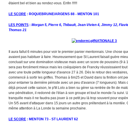
étaient bel et bien au rendez-vous. Enfin !!!!!!
LE SCORE
: ROQUEBRUNE/ARGENS 88 - MENTON 101
LES POINTS
:
Morgan 5, Pierre 6, Thibault, Jean-Vivien 4, Jimmy 12, Flavie
Thomas 21
NATIONALE 3
Il aura fallut 6 minutes pour voir le premier panier mentonnais. Une chose q
avaient pas habituer à faire. Heureusement que St Laurent faisait guère mie
concluait sur une domination visiteuse mais avec un score de poussins (9 à
sera pas forcément mieux mais les coéquipiers de Francky réussissaient tou
avec une toute petite longueur d'avance 27 à 26. Dès le retour des vestiaire
commencé à sortir les griffes. Thomas à 6m25 et David dans la finition ont per
pour entamer la dernière période avec un peu d'avance (7 longueurs). Mais cela
déjà prouvé cette saison, le p'tit Lolo a bien su gérer sa rentrée de fin de mat
une pénétration, il redonné de l'élan à son groupe et tout le monde l'a suivi.
tranquille mais il ne faudra pas jouer à ce petit jeu là trop souvent pour espé
Un 5/5 avant d'attaquer dans 15 jours un autre gros prétendant à la montée. C
même attention à La Londe la semaine prochaine.
LE SCORE
: MENTON 73 - ST LAURENT 62