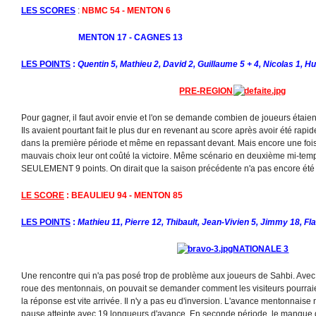
LES SCORES
:
NBMC 54 - MENTON 6
MENTON 17 - CAGNES 13
LES POINTS
:
Quentin 5, Mathieu 2, David 2, Guillaume 5 + 4, Nicolas 1, H
PRE-REGION
Pour gagner, il faut avoir envie et l'on se demande combien de joueurs étaien
Ils avaient pourtant fait le plus dur en revenant au score après avoir été ra
dans la première période et même en repassant devant. Mais encore une fois, 
mauvais choix leur ont coûté la victoire. Même scénario en deuxième mi-temps
SEULEMENT 9 points. On dirait que la saison précédente n'a pas encore été oub
LE SCORE
: BEAULIEU 94 - MENTON 85
LES POINTS
:
Mathieu 11, Pierre 12, Thibault, Jean-Vivien 5, Jimmy 18, Flav
NATIONALE 3
Une rencontre qui n'a pas posé trop de problème aux joueurs de Sahbi. Avec
roue des mentonnais, on pouvait se demander comment les visiteurs pourraien
la réponse est vite arrivée. Il n'y a pas eu d'inversion. L'avance mentonnaise n
pause atteinte avec 19 longueurs d'avance. En seconde période, le manque d