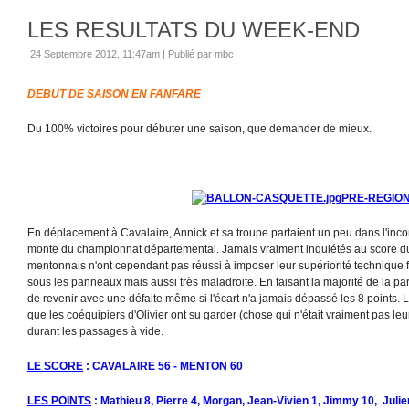
LES RESULTATS DU WEEK-END
24 Septembre 2012, 11:47am
|
Publié par mbc
DEBUT DE SAISON EN FANFARE
Du 100% victoires pour débuter une saison, que demander de mieux.
PRE-REGIO
En déplacement à Cavalaire, Annick et sa troupe partaient un peu dans l'inco
monte du championnat départemental. Jamais vraiment inquiétés au score dur
mentonnais n'ont cependant pas réussi à imposer leur supériorité technique
sous les panneaux mais aussi très maladroite. En faisant la majorité de la parti
de revenir avec une défaite même si l'écart n'a jamais dépassé les 8 points. Le
que les coéquipiers d'Olivier ont su garder (chose qui n'était vraiment pas leu
durant les passages à vide.
LE SCORE
: CAVALAIRE 56 - MENTON 60
LES POINTS
: Mathieu 8, Pierre 4, Morgan, Jean-Vivien 1, Jimmy 10, Julien,