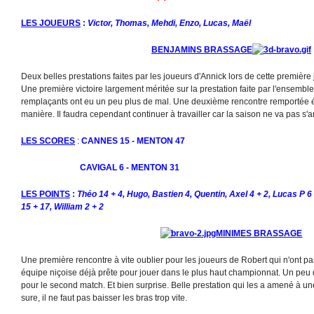
LES JOUEURS
:
Victor, Thomas, Mehdi, Enzo, Lucas, Maël
BENJAMINS BRASSAGE
Deux belles prestations faites par les joueurs d'Annick lors de cette première
Une première victoire largement méritée sur la prestation faite par l'ensembl
remplaçants ont eu un peu plus de mal. Une deuxième rencontre remportée
manière. Il faudra cependant continuer à travailler car la saison ne va pas s'a
LES SCORES
:
CANNES 15 - MENTON 47
CAVIGAL 6 - MENTON 31
LES POINTS
:
Théo 14 + 4, Hugo, Bastien 4, Quentin, Axel 4 + 2, Lucas P 6
15 + 17, William 2 + 2
MINIMES BRASSAGE
Une première rencontre à vite oublier pour les joueurs de Robert qui n'ont pas
équipe niçoise déjà prête pour jouer dans le plus haut championnat. Un peu dép
pour le second match. Et bien surprise. Belle prestation qui les a amené à un
sure, il ne faut pas baisser les bras trop vite.