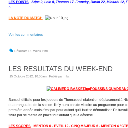
LES POINTS
:
Stipe 2, Lolo 8, Thomas 17, Francky, David 22, Mickaël 12, F
5
LA NOTE DU MATCH
:
Voir les commentaires
Résultats Du Week-End
LES RESULTATS DU WEEK-END
15 Octobre 2012, 10:55am
|
Publié par mbc
POUSSINS QUADRAN
Samedi difficile pour les joueurs de Thomas qui étaient en déplacement à Ni
quadrangulaire de la saison. Il n'y aura pas de victoire au programme pour c
première année mais c'est par pour autant qu'il faut se démoraliser. En travailla
finira par se mettre en place tout autant que la défense.
LES SCORES
: MENTON 0 - EVEIL 12 / CINQ MAJEUR 6 - MENTON 4 / CTB