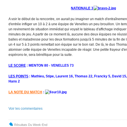
NATIONALE 3
A voir le début de la rencontre, on aurait pu imaginer un match d'entraîneme
d'entrée infliger un 10 à 2 à une équipe de Venelles un peu brouillon. Un te
un revirement de situation immédiat qui voyait le tableau d'affichage indiquer
minutes de jeu. A partir de ce moment là, aucune des deux équipes ne réussi
balles et maladresse pour les deux formations jusqu'à 5 minutes de la fin de l
un 4 sur 5 à 3 points remettait son équipe sur le bon rail. De là, le duo Thoma
atomiser cette équipe de Venelles incapable de réagir. Une petite frayeur d'
espérons-le, sera bénéfique pour la suite.
LE SCORE
: MENTON 80 - VENELLES 73
LES POINTS
: Mathieu, Stipe, Laurent 16, Thomas 22, Francky 5, David 15, 
Hans 2
LA NOTE DU MATCH
:
Voir les commentaires
Résultats Du Week-End