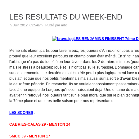
LES RESULTATS DU WEEK-END
5 Juin 2012, 09:54am
|
Publié par mbc
LES BENJAMINS FINISSENT 7ème 
Même s'ils étaient partis pour faire mieux, les joueurs d'Annick n'ont pas à rou
prouvé que leur excellent parcours en championnat était mérité. En s'inclinan
l'arbitrage n'a pas du tout été en leur faveur dans les 2 dernière minutes (pour u
mais le stress a beaucoup joué et ils n'ont pas su le surpasser. Dommage car 
sur cette rencontre. Le deuxième match a été perdu plus logiquement face 
plus athlétique que nos petits mentonnais mais aussi sur la sortie d'Evan bl
la deuxième période. En revanche, ils ne voulaient absolument pas terminer de
face à une équipe de Lorgues qu'ils connaissaient déjà. Une entame de match
avait enfin retrouvé nos joueurs tant sur le plan moral que sur le plan techni
la 7ème place et une très belle saison pour nos représentants.
LES SCORES
:
CABRIES-CALAS 29 - MENTON 24
SMUC 39 - MENTON 17