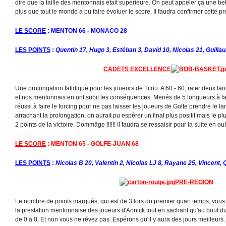
dire que la taille des mentonnais était supérieure. On peut appeler ça une bel
plus que tout le monde a pu faire évoluer le score. Il faudra confirmer cette p
LE SCORE
: MENTON 66 - MONACO 28
LES POINTS
:
Quentin 17, Hugo 3, Estéban 3, David 10, Nicolas 21, Guilla
CADETS EXCELLENCE
Une prolongation fatidique pour les joueurs de Titou. A 60 - 60, rater deux lan
et nos mentonnais en ont subit les conséquences. Menés de 5 longueurs à la 
réussi à faire le forcing pour ne pas laisser les joueurs de Golfe prendre le la
arrachant la prolongation, on aurait pu espérer un final plus positif mais le 
2 points de la victoire. Dommâge !!!!!! Il faudra se ressaisir pour la suite en oubl
LE SCORE
: MENTON 65 - GOLFE-JUAN 68
LES POINTS
:
Nicolas B 20, Valentin 2, Nicolas LJ 8, Rayane 25, Vincent,
PRE-REGION
Le nombre de points marqués, qui est de 3 lors du premier quart temps, vous 
la prestation mentonnaise des joueurs d'Annick tout en sachant qu'au bout du 
de 0 à 0. Et non vous ne révez pas. Espérons qu'il y aura des jours meilleurs. 