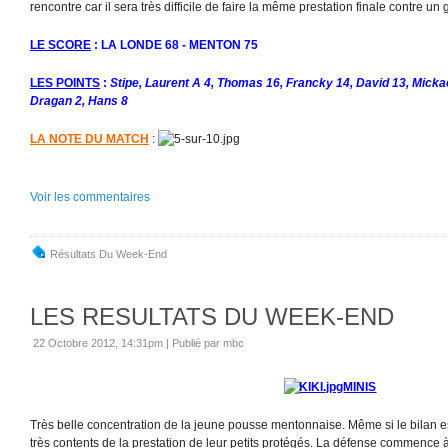
rencontre car il sera très difficile de faire la même prestation finale contre u
LE SCORE
: LA LONDE 68 - MENTON 75
LES POINTS
:
Stipe, Laurent A 4, Thomas 16, Francky 14, David 13, Mickaë
Dragan 2, Hans 8
LA NOTE DU MATCH
:
Voir les commentaires
Résultats Du Week-End
LES RESULTATS DU WEEK-END
22 Octobre 2012, 14:31pm
|
Publié par mbc
MINIS
Très belle concentration de la jeune pousse mentonnaise. Même si le bilan est
très contents de la prestation de leur petits protégés. La défense commence 