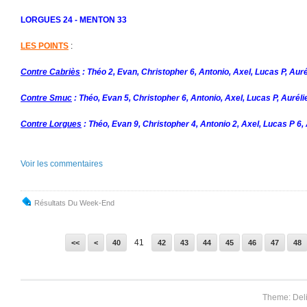
LORGUES 24 - MENTON 33
LES POINTS
:
Contre Cabriès
: Théo 2, Evan, Christopher 6, Antonio, Axel, Lucas P, Auré
Contre Smuc
: Théo, Evan 5, Christopher 6, Antonio, Axel, Lucas P, Auréli
Contre Lorgues
: Théo, Evan 9, Christopher 4, Antonio 2, Axel, Lucas P 6, 
Voir les commentaires
Résultats Du Week-End
10
20
30
41
<<
<
40
42
43
44
45
46
47
48
Theme: Del