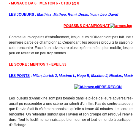
- MONACO BA 6 : MENTON 6 - CTBB (2) 8
LES JOUEURS
:
Matthias, Mathéo, Rémi, Denis, Yoan, Léo, David
POUSSINS CHAMPIONNAT
Comme leurs copains d'entraînement, les joueurs d'Olivier n'ont pas fait une
première partie de championnat. Cependant, les progrès produits la saison pa
cette rencontre. Face à un adversaire plus expérimenté et plus mobile, les pe
peu en retrait et un peu trop timides.
LE SCORE
: MENTON 7 - EVEIL 53
LES POINTS
:
Milan, Lorick 2, Maxime L, Hugo B, Maxime J, Nicolas, Maxi
PRE-REGION
Les joueurs d'Annick ne sont pas tombés dans le piège de leurs adversaires 
aurait pu ressembler à une scène au ralenti d'un film. Pas de contre-attaqu
que l'envie était là côté mentonnais et qu'elle a tenue 40 minutes. Le score r
rencontre. On retiendra surtout que Flavien et son groupe ont retrouvé l'envie
dure. Tout l'effectif mentonnais a pu bien tourner et tout le monde à participer 
d'affichage.