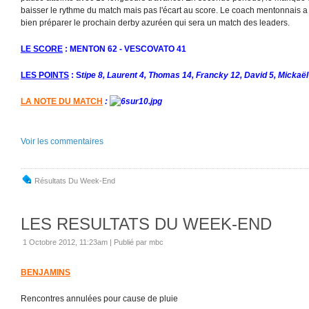
baisser le rythme du match mais pas l'écart au score. Le coach mentonnais a p
bien préparer le prochain derby azuréen qui sera un match des leaders.
LE SCORE
: MENTON 62 - VESCOVATO 41
LES POINTS
: S
tipe 8, Laurent 4, Thomas 14, Francky 12, David 5, Mickaël
LA NOTE DU MATCH
:
Voir les commentaires
Résultats Du Week-End
LES RESULTATS DU WEEK-END
1 Octobre 2012, 11:23am
|
Publié par mbc
BENJAMINS
Rencontres annulées pour cause de pluie