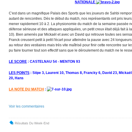
NATIONALE
C'est dans un magnifique Palais des Sports que les joueurs de Sahbi rempor
autant de rencontres. Dès le début du match, nos représentants ont pris leurs
mener rapidement 10 à 2. La physionomie du match de la semaine passée ne 
défense sérieuse et des attaques appliquées, un petit creux était déjà fait à l
10). Bien amenés par Mickaël et avec un David qui retrouve toutes ses sens
Franck creusent petit à petit l'écart pour atteindre la pause avec 24 longueur
au retour des vestiaires mais très vite maîtrisé pour finir cette rencontre sur
pu faire tourner tout son effectif sans que le déroulement du match ne le ress
LE SCORE
: CASTELNAU 54 - MENTON 93
LES POINTS
: Stipe 3, Laurent 10, Thomas 8, Francky 6, David 23, Mickaël
20, Hans
LA NOTE DU MATCH
:
Voir les commentaires
Résultats Du Week-End