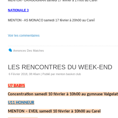
MENTON - DRAGUIGNAN samedi 17 février à 17h00 au Careï
NATIONALE 3
MENTON - AS MONACO samedi 17 février à 20h00 au CareÏ
Voir les commentaires
Annonces Des Matches
LES RENCONTRES DU WEEK-END
6 Février 2018, 08:46am
|
Publié par menton basket club
U7 BABYS
Concentration samedi 10 février à 10h00 au gymnase Valgela
U11 HONNEUR
MENTON – EVEIL samedi 10 février à 10h00 au Careï