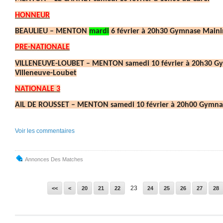
HONNEUR
BEAULIEU – MENTON
mardi
6 février à 20h30 Gymnase Maini
PRE-NATIONALE
VILLENEUVE-LOUBET – MENTON samedi 10 février à 20h30 Gy
Villeneuve-Loubet
NATIONALE 3
AIL DE ROUSSET – MENTON samedi 10 février à 20h00 Gymnas
Voir les commentaires
Annonces Des Matches
10
23
<<
<
20
21
22
24
25
26
27
28