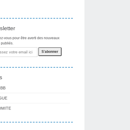
letter
z-vous pour être averti des nouveaux
s publiés.
s
FBB
GUE
OMITE