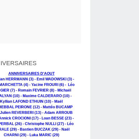
IVERSAIRES
ANNIVERSAIRES D'AOUT
tian HERRMANN (3) - Emil WADOWSKI (3) -
MARCHETTA (4) - Yacine FROURI (6) - Léo
IER (7) - Romain FEVRIER (8) - Michaël
LYAN (10) - Maxime CALDERARO (10) -
Kyllian LAFOND ETHUIN (10) - Maël
EBBAL PEIRONE (12) - Mattéo BUCAMP
- Julien REVERBERI (13) - Adam ARROUB
 Annick CROCIONI (17) - Loan BESSE (23) -
PERBAL (26) - Christophe NULLI (27) - Léo
ALE (29) - Bastien BUCZAK (29) - Naël
CHARNI (29) - Luka MARIC (29)