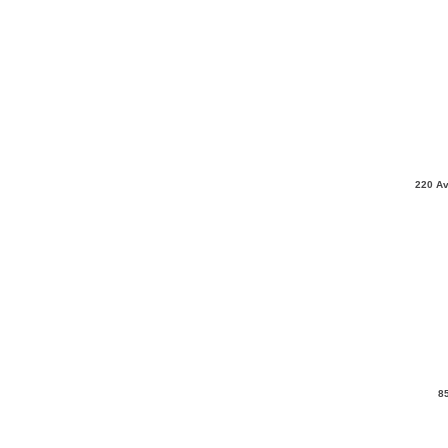
220 Av
8