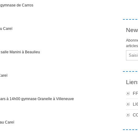
gymnase de Carros
u Careï
News
Abonne
article
alle Manini à Beaulieu
Email
areï
Lien
F
 à 14h00 gymnase Granelle à Villeneuve
LI
C
au Careï