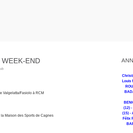
 WEEK-END
ANN
lub
Chris
Louis 
ROUG
BADA
 Valgelatta/Fasiolo à RCM
BENH
(12) 
(15) -
a Maison des Sports de Cagnes
Félix 
BAR