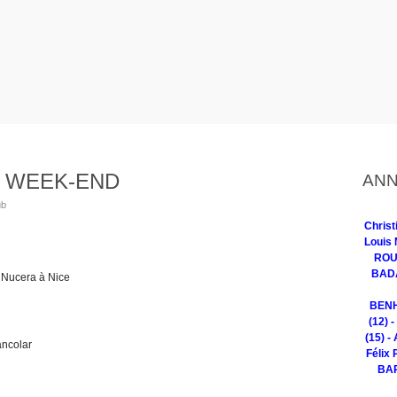
 WEEK-END
ANN
ub
Chris
Louis 
ROUG
BADA
 Nucera à Nice
BENH
(12) 
(15) -
ncolar
Félix 
BAR