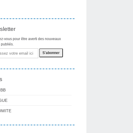
letter
z-vous pour être averti des nouveaux
s publiés.
s
FBB
GUE
OMITE