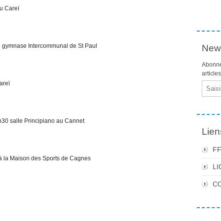
u Careï
 gymnase Intercommunal de St Paul
News
Abonne
article
areï
Email
h30 salle Principiano au Cannet
Lien
F
 à la Maison des Sports de Cagnes
LI
C