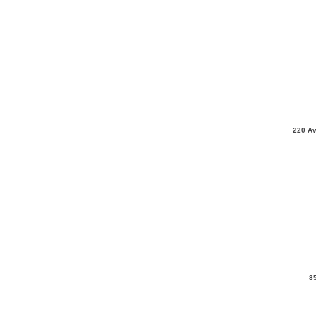
220 Av
8