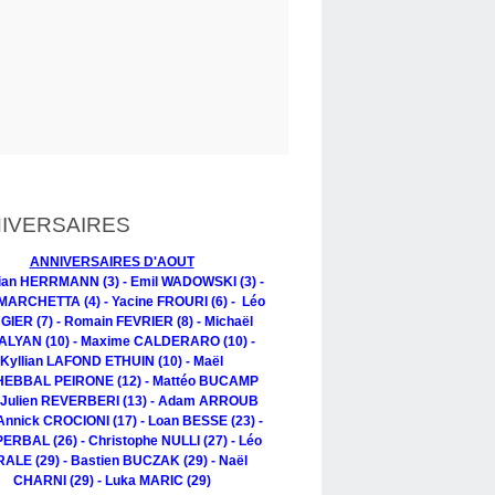
IVERSAIRES
ANNIVERSAIRES D'AOUT
tian HERRMANN (3) - Emil WADOWSKI (3) -
MARCHETTA (4) - Yacine FROURI (6) - Léo
IER (7) - Romain FEVRIER (8) - Michaël
LYAN (10) - Maxime CALDERARO (10) -
Kyllian LAFOND ETHUIN (10) - Maël
EBBAL PEIRONE (12) - Mattéo BUCAMP
- Julien REVERBERI (13) - Adam ARROUB
 Annick CROCIONI (17) - Loan BESSE (23) -
PERBAL (26) - Christophe NULLI (27) - Léo
ALE (29) - Bastien BUCZAK (29) - Naël
CHARNI (29) - Luka MARIC (29)