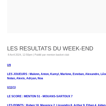
LES RESULTATS DU WEEK-END
8 Avril 2024, 12:50pm
|
Publié par menton basket club
U9
LES JOUEURS : Malonn, Anton, Kamyl, Marlone, Esteban, Alexandre, Léon
Nolan, Alexis, Adryan, Noa
U11(1)
LE SCORE : MENTON 51 - MOUANS-SARTOUX 7
LES POINTS : Ruben 18, Maxence 2, Lissandro 8, Arthur 9, Ethan 4, Aïdan,