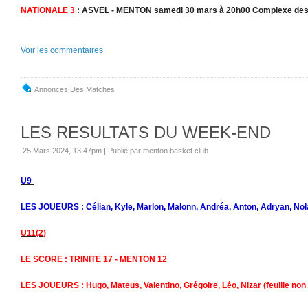
NATIONALE 3
: ASVEL - MENTON samedi 30 mars à 20h00 Complexe des 
Voir les commentaires
Annonces Des Matches
LES RESULTATS DU WEEK-END
25 Mars 2024, 13:47pm
|
Publié par menton basket club
U9
LES JOUEURS : Célian, Kyle, Marlon, Malonn, Andréa, Anton, Adryan, Nol
U11(2)
LE SCORE : TRINITE 17 - MENTON 12
LES JOUEURS : Hugo, Mateus, Valentino, Grégoire, Léo, Nizar (feuille non 