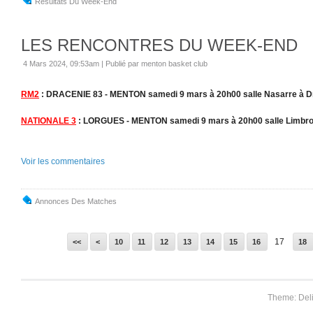
Résultats Du Week-End
LES RENCONTRES DU WEEK-END
4 Mars 2024, 09:53am
|
Publié par menton basket club
RM2
: DRACENIE 83 - MENTON samedi 9 mars à 20h00 salle Nasarre à D
NATIONALE 3
: LORGUES - MENTON samedi 9 mars à 20h00 salle Limbro
Voir les commentaires
Annonces Des Matches
17
<<
<
10
11
12
13
14
15
16
18
Theme: Del