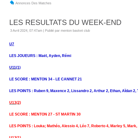
Annonces Des Matches
LES RESULTATS DU WEEK-END
3 Avril 2024, 07:47am
|
Publié par menton basket club
U7
LES JOUEURS : Maël, Ayden, Rémi
U11(1)
LE SCORE : MENTON 34 - LE CANNET 21
LES POINTS : Ruben 9, Maxence 2, Lissandro 2, Arthur 2, Ethan, AÏdan 2,
U13(2)
LE SCORE : MENTON 27 - ST MARTIN 30
LES POINTS : Louka; Mathéo, Alessio 4, Léo 7, Roberto 4, Marley 5, Mark
U13(1)