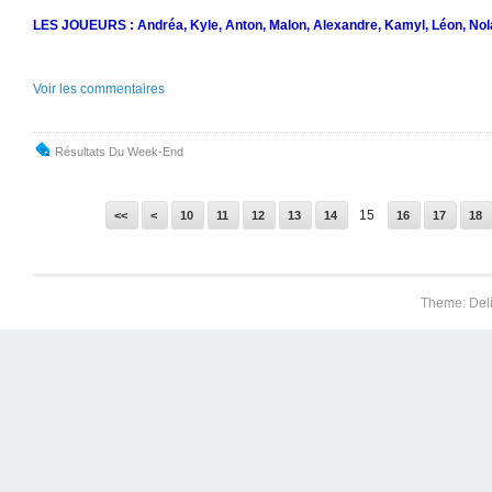
LES JOUEURS : Andréa, Kyle, Anton, Malon, Alexandre, Kamyl, Léon, Nola
Voir les commentaires
Résultats Du Week-End
15
<<
<
10
11
12
13
14
16
17
18
Theme: Del