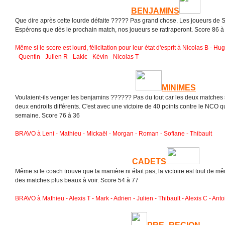
BENJAMINS
Que dire après cette lourde défaite ????? Pas grand chose. Les joueurs de St
Espérons que dès le prochain match, nos joueurs se rattraperont. Score 86 à
Même si le score est lourd, félicitation pour leur état d'esprit à Nicolas B - Hug
- Quentin - Julien R - Lakic - Kévin - Nicolas T
MINIMES
Voulaient-ils venger les benjamins ?????? Pas du tout car les deux matche
deux endroits différents. C'est avec une victoire de 40 points contre le NCO qu
semaine. Score 76 à 36
BRAVO à Leni - Mathieu - Mickaël - Morgan - Roman - Sofiane - Thibault
CADETS
Même si le coach trouve que la manière ni était pas, la victoire est tout de m
des matches plus beaux à voir. Score 54 à 77
BRAVO à Mathieu - Alexis T - Mark - Adrien - Julien - Thibault - Alexis C - Ant