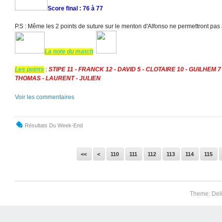
Score final : 76 à 77
P.S : Même les 2 points de suture sur le menton d'Alfonso ne permettront pa
La note du match
Les points
:
STIPE 11 - FRANCK 12 - DAVID 5 - CLOTAIRE 10 - GUILHE
THOMAS - LAURENT - JULIEN
Voir les commentaires
Résultats Du Week-End
100
<<
<
110
111
112
113
114
115
Theme: Del