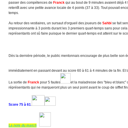
passer des compétences de
Franck
qui au bout de 9 minutes avaient déjà 4 
retentît avec une petite avance locale de 4 points (37 à 33). Tout pouvait en
temps.
Au retour des vestiaires, un sursaut d'orgueil des joueurs de
Sahbi
se fait sent
impressionnante à 3 points durant les 3 premiers quart-temps sans pour cela 
représentants ont sû faire puisque le dernier quart-temps est atteint sur le sc
Dès la dernière période, le public mentonnais encourage de plus belle son 
immédiatement en passant devant au score 60 à 61 à 4 minutes de la fin. Et là, le 
La sortie de
Franck
pour 5 fautes
et la maladresse des "bleu et blanc
réprésentants qui ne marqueront plus un seul point avant le coup de sifflet fin
Score 75 à 61
.
La note du match