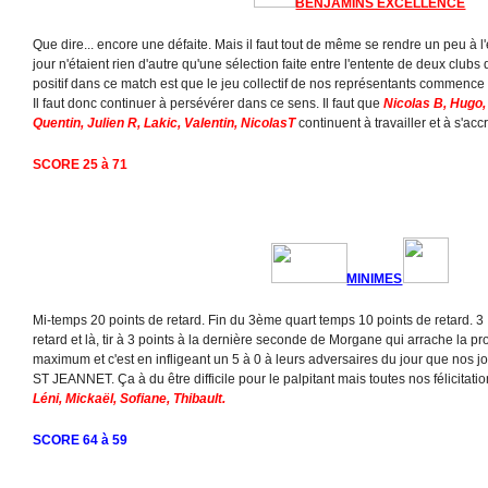
BENJAMINS EXCELLENCE
Que dire... encore une défaite. Mais il faut tout de même se rendre un peu à l
jour n'étaient rien d'autre qu'une sélection faite entre l'entente de deux clubs don
positif dans ce match est que le jeu collectif de nos représentants commenc
Il faut donc continuer à persévérer dans ce sens. Il faut que
Nicolas B, Hugo,
Quentin, Julien R, Lakic, Valentin, NicolasT
continuent à travailler et à s'acc
SCORE 25 à 71
MINIMES
Mi-temps 20 points de retard. Fin du 3ème quart temps 10 points de retard. 3
retard et là, tir à 3 points à la dernière seconde de Morgane qui arrache la p
maximum et c'est en infligeant un 5 à 0 à leurs adversaires du jour que nos 
ST JEANNET. Ça à du être difficile pour le palpitant mais toutes nos félicitati
Léni, Mickaël, Sofiane, Thibault.
SCORE 64 à 59