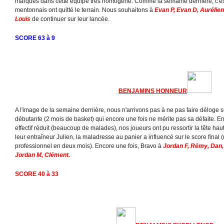
marques dans cette équipe très homogène. Comme la semaine dernière, c'est
mentonnais ont quitté le terrain. Nous souhaitons à
Evan P, Evan D, Aurélie
Louis
de continuer sur leur lancée.
SCORE 63 à 9
BENJAMINS HONNEUR
A l'image de la semaine dernière, nous n'arrivons pas à ne pas faire déloge s
débutante (2 mois de basket) qui encore une fois ne mérite pas sa défaite.
effectif réduit (beaucoup de malades), nos joueurs ont pu ressortir la tête h
leur entraîneur Julien, la maladresse au panier a influencé sur le score final
professionnel en deux mois). Encore une fois, Bravo à
Jordan F, Rémy, Dan,
Jordan M, Clément.
SCORE 40 à 33