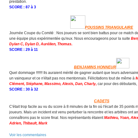
prestation.
SCORE : 87 à 3
POUSSINS TRIANGULAIRE
Journée Coupe du Comité : Nos joueurs se sont bien battus pour ce match de
une équipe plus expérimentée qu'eux. Nous encourageons pour la suite
Ben
Dylan C, Dylan D, Aurélien, Thomas.
SCORE : 29 à 11
BENJAMINS HONNEUR
Quel dommage !!!!!!! Ils auraient mérité de gagner autant que leurs adversaire
un vainqueur et ce n'était pas nos mentonnais. Félicitations tout de même à
M
Clément, Stéphane, Massimo, Alexis, Dan, Charly,
car pour des débutants, i
SCORE : 30 à 32
CADETS
C'était trop facile au vu du score à 8 minutes de la fin où l'écart de 35 points 
joueurs. Mais un incident est venu perturber la rencontre et les arbitres ont 
connaîtrons pas le score final. Nos représentants étaient
Mathieu, Yoan, Alexi
Adrien, Thibault, Mark
Voir les commentaires