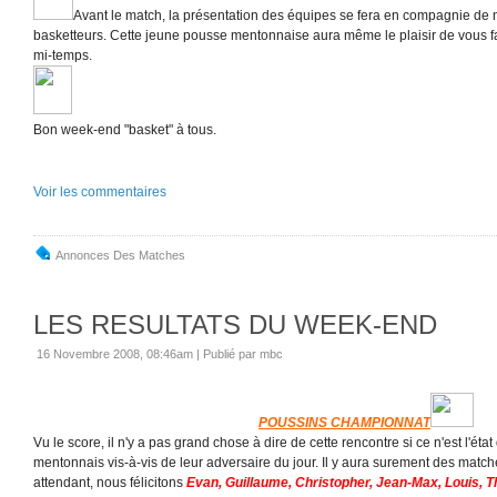
Avant le match, la présentation des équipes se fera en compagnie de n
basketteurs. Cette jeune pousse mentonnaise aura même le plaisir de vous fa
mi-temps.
Bon week-end "basket" à tous.
Voir les commentaires
Annonces Des Matches
LES RESULTATS DU WEEK-END
16 Novembre 2008, 08:46am
|
Publié par mbc
POUSSINS CHAMPIONNAT
Vu le score, il n'y a pas grand chose à dire de cette rencontre si ce n'est l'état
mentonnais vis-à-vis de leur adversaire du jour. Il y aura surement des match
attendant, nous félicitons
Evan, Guillaume, Christopher, Jean-Max, Louis,