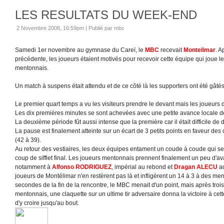
LES RESULTATS DU WEEK-END
2 Novembre 2008, 16:59pm
|
Publié par mbc
Samedi 1er novembre au gymnase du Careï, le
MBC
recevait
Montelimar
. A
précédente, les joueurs étaient motivés pour recevoir cette équipe qui joue 
mentonnais.
Un match à suspens était attendu et de ce côté là les supporters ont été gâtés
Le premier quart temps a vu les visiteurs prendre le devant mais les joueurs
Les dix premières minutes se sont achevées avec une petite avance locale de
La deuxième période fût aussi intense que la première car il était difficile de
La pause est finalement atteinte sur un écart de 3 petits points en faveur de
(42 à 39).
Au retour des vestiaires, les deux équipes entament un coude à coude qui se
coup de sifflet final. Les joueurs mentonnais prennent finalement un peu d'a
notamment à
Alfonso
RODRIGUEZ
, impérial au rebond et
Dragan ALECU
ad
joueurs de Montélimar n'en restèrent pas là et infligèrent un 14 à 3 à des men
secondes de la fin de la rencontre, le MBC menait d'un point, mais après troi
mentonnais, une claquette sur un ultime tir adversaire donna la victoire à cet
d'y croire jusqu'au bout.