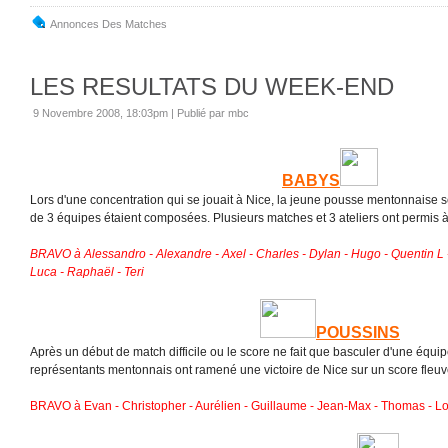
Annonces Des Matches
LES RESULTATS DU WEEK-END
9 Novembre 2008, 18:03pm
|
Publié par mbc
BABYS
Lors d'une concentration qui se jouait à Nice, la jeune pousse mentonnaise
de 3 équipes étaient composées. Plusieurs matches et 3 ateliers ont permis à n
BRAVO à Alessandro - Alexandre - Axel - Charles - Dylan - Hugo - Quentin L 
Luca - Raphaël - Teri
POUSSINS
Après un début de match difficile ou le score ne fait que basculer d'une équipe
représentants mentonnais ont ramené une victoire de Nice sur un score fleuv
BRAVO à Evan - Christopher - Aurélien - Guillaume - Jean-Max - Thomas - L