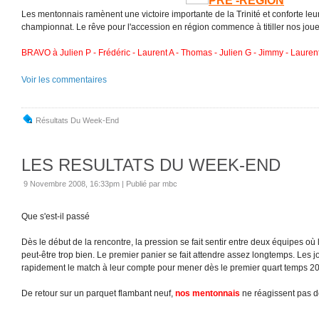
PRE -REGION
Les mentonnais ramènent une victoire importante de la Trinité et conforte leu
championnat. Le rêve pour l'accession en région commence à titiller nos jou
BRAVO à Julien P - Frédéric - Laurent A - Thomas - Julien G - Jimmy - Laurent 
Voir les commentaires
Résultats Du Week-End
LES RESULTATS DU WEEK-END
9 Novembre 2008, 16:33pm
|
Publié par mbc
Que s'est-il passé
Dès le début de la rencontre, la pression se fait sentir entre deux équipes où
peut-être trop bien. Le premier panier se fait attendre assez longtemps. Les 
rapidement le match à leur compte pour mener dès le premier quart temps 20
De retour sur un parquet flambant neuf,
nos mentonnais
ne réagissent pas d