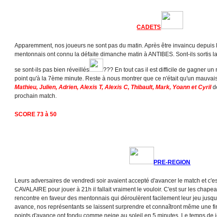
CADETS
Apparemment, nos joueurs ne sont pas du matin. Après être invaincu depuis 
mentonnais ont connu la défaite dimanche matin à ANTIBES. Sont-ils sortis la 
se sont-ils pas bien réveillés
??? En tout cas il est difficile de gagner 
point qu'à la 7ème minute. Reste à nous montrer que ce n'était qu'un mauva
Mathieu, Julien, Adrien, Alexis T, Alexis C, Thibault, Mark, Yoann et Cyril
de
prochain match.
SCORE 73 à 50
PRE-REGION
Leurs adversaires de vendredi soir avaient accepté d'avancer le match et c'es
CAVALAIRE pour jouer à 21h il fallait vraiment le vouloir. C'est sur les cha
rencontre en faveur des mentonnais qui déroulèrent facilement leur jeu jusq
avance, nos représentants se laissent surprendre et connaîtront même une fi
points d'avance ont fondu comme neige au soleil en 5 minutes. Le temps de j