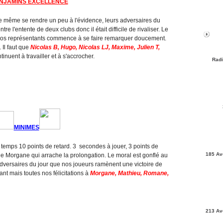
NJAMINS EXCELLENCE
t de même se rendre un peu à l'évidence, leurs adversaires du
ntre l'entente de deux clubs donc il était difficile de rivaliser. Le
de nos représentants commence à se faire remarquer doucement.
 Il faut que
Nicolas B, Hugo, Nicolas LJ, Maxime, Julien T,
tinuent à travailler et à s'accrocher.
Radi
MINIMES
 temps 10 points de retard. 3 secondes à jouer, 3 points de
185 Av
e de Morgane qui arrache la prolongation. Le moral est gonflé au
adversaires du jour que nos joueurs ramènent une victoire de
ant mais toutes nos félicitations à
Morgane, Mathieu, Romane,
213 Av