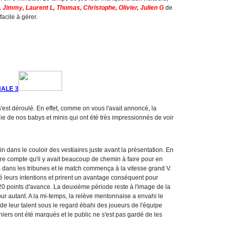
A, Jimmy, Laurent L, Thomas, Christophe, Olivier, Julien G
de
facile à gérer.
NALE 3
'est déroulé. En effet, comme on vous l'avait annoncé, la
ie de nos babys et minis qui ont été très impressionnés de voir
in dans le couloir des vestiaires juste avant la présentation. En
ndre compte qu'il y avait beaucoup de chemin à faire pour en
nts dans les tribunes et le match commença à la vitesse grand V.
ré leurs intentions et prirent un avantage conséquent pour
0 points d'avance. La deuxième période reste à l'image de la
ur autant. A la mi-temps, la relève mentonnaise a envahi le
 de leur talent sous le regard ébahi des joueurs de l'équipe
niers ont été marqués et le public ne s'est pas gardé de les