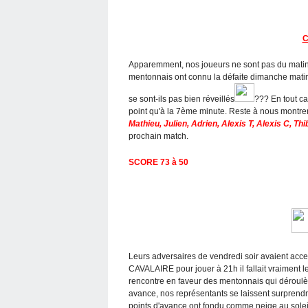
C
Apparemment, nos joueurs ne sont pas du matin.
mentonnais ont connu la défaite dimanche matin à
se sont-ils pas bien réveillés
??? En tout ca
point qu'à la 7ème minute. Reste à nous montre
Mathieu, Julien, Adrien, Alexis T, Alexis C, Thi
prochain match.
SCORE 73 à 50
Leurs adversaires de vendredi soir avaient accep
CAVALAIRE pour jouer à 21h il fallait vraiment 
rencontre en faveur des mentonnais qui déroulèr
avance, nos représentants se laissent surprend
points d'avance ont fondu comme neige au soleil