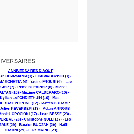
IVERSAIRES
ANNIVERSAIRES D'AOUT
tian HERRMANN (3) - Emil WADOWSKI (3) -
MARCHETTA (4) - Yacine FROURI (6) - Léo
IER (7) - Romain FEVRIER (8) - Michaël
LYAN (10) - Maxime CALDERARO (10) -
Kyllian LAFOND ETHUIN (10) - Maël
EBBAL PEIRONE (12) - Mattéo BUCAMP
- Julien REVERBERI (13) - Adam ARROUB
 Annick CROCIONI (17) - Loan BESSE (23) -
PERBAL (26) - Christophe NULLI (27) - Léo
ALE (29) - Bastien BUCZAK (29) - Naël
CHARNI (29) - Luka MARIC (29)