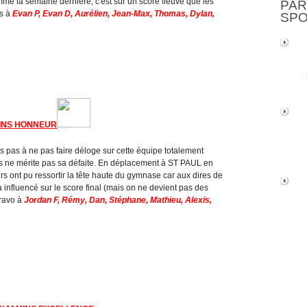
 la semaine dernière, c'est sur un score fleuve que les
PAR
ns à
Evan P, Evan D, Aurélien, Jean-Max, Thomas, Dylan,
SP
INS HONNEUR
s pas à ne pas faire déloge sur cette équipe totalement
is ne mérite pas sa défaite. En déplacement à ST PAUL en
rs ont pu ressortir la tête haute du gymnase car aux dires de
a influencé sur le score final (mais on ne devient pas des
Bravo à
Jordan F, Rémy, Dan, Stéphane, Mathieu, Alexis,