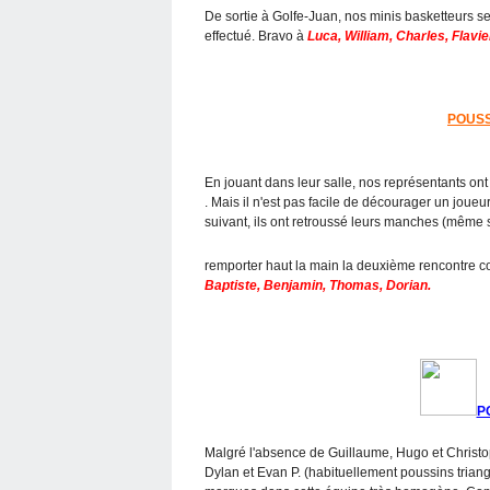
De sortie à Golfe-Juan, nos minis basketteurs s
effectué. Bravo à
Luca, William, Charles, Flavie
POUSS
En jouant dans leur salle, nos représentants on
. Mais il n'est pas facile de décourager un joueur
suivant, ils ont retroussé leurs manches (même s'
remporter haut la main la deuxième rencontre
Baptiste, Benjamin, Thomas, Dorian.
P
Malgré l'absence de Guillaume, Hugo et Christo
Dylan et Evan P. (habituellement poussins triangul