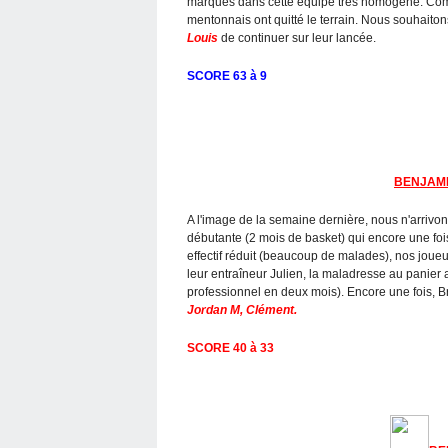
marques dans cette équipe très homogène. Comme
mentonnais ont quitté le terrain. Nous souhaito
Louis
de continuer sur leur lancée.
SCORE 63 à 9
BENJAM
A l'image de la semaine dernière, nous n'arrivon
débutante (2 mois de basket) qui encore une fo
effectif réduit (beaucoup de malades), nos joueu
leur entraîneur Julien, la maladresse au panier 
professionnel en deux mois). Encore une fois, 
Jordan M, Clément.
SCORE 40 à 33