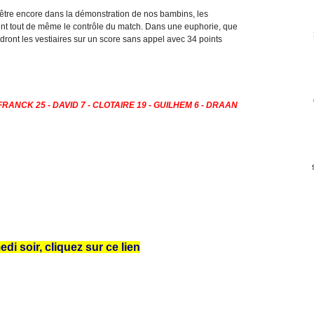
ut-être encore dans la démonstration de nos bambins, les
ent tout de même le contrôle du match. Dans une euphorie, que
indront les vestiaires sur un score sans appel avec 34 points
 FRANCK 25 - DAVID 7 - CLOTAIRE 19 - GUILHEM 6 - DRAAN
i soir, cliquez sur ce lien