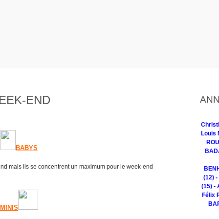
WEEK-END
ANN
Chris
Louis 
ROUG
BABYS
BADA
k-end mais ils se concentrent un maximum pour le week-end
BENH
(12) 
(15) -
Félix 
BAR
MINIS