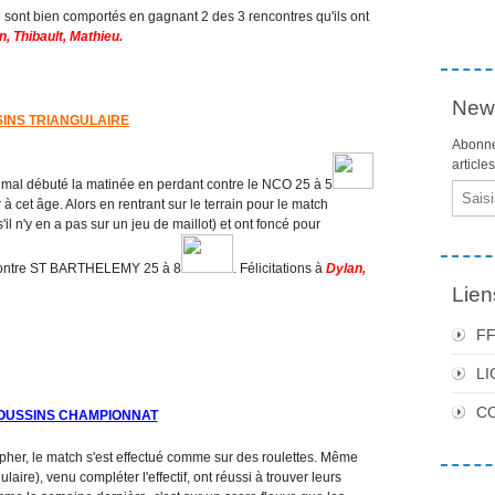
e sont bien comportés en gagnant 2 des 3 rencontres qu'ils ont
n, Thibault, Mathieu.
News
INS TRIANGULAIRE
Abonne
article
t mal débuté la matinée en perdant contre le NCO 25 à 5
Email
 à cet âge. Alors en rentrant sur le terrain pour le match
il n'y en a pas sur un jeu de maillot) et ont foncé pour
 contre ST BARTHELEMY 25 à 8
. Félicitations à
Dylan,
Lien
F
LI
C
OUSSINS CHAMPIONNAT
pher, le match s'est effectué comme sur des roulettes. Même
aire), venu compléter l'effectif, ont réussi à trouver leurs