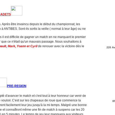
ADETS
 Après être invaincu depuis le début du championnat, les
 ANTIBES. Sont-ils sortis la veille ( normal à leur âge) ou ne
s il est difficile de gagner un match en ne marquant le premier
r que ce n'était qu'un mauvais passage. Nous souhaitons à
bault, Mark, Yoann et Cyril
de renouer avec la victoire dès le
220 Av
PRE-REGION
té d'avancer le match et c'est tout à leur honneur car venir de
le vouloir. C'est sur les chapeaux de roue que commence la
8
ent facilement leur jeu jusqu'à la mi-temps. Malgré une bonne
re et connaîtront même une fin de match à suspens car les 20
 en 5 minutes. Le temps de jeu leur manquera aux visiteurs,