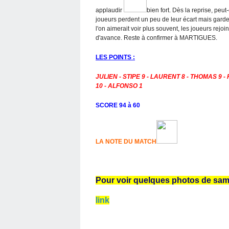
applaudir
bien fort. Dès la reprise, pe
joueurs perdent un peu de leur écart mais gard
l'on aimerait voir plus souvent, les joueurs rejo
d'avance. Reste à confirmer à MARTIGUES.
LES POINTS :
JULIEN - STIPE 9 - LAURENT 8 - THOMAS 9 -
10 - ALFONSO 1
SCORE 94 à 60
LA NOTE DU MATCH
Pour voir quelques photos de samed
link