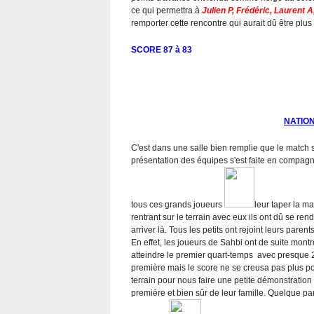
ce qui permettra à
Julien P, Frédéric, Laurent 
remporter cette rencontre qui aurait dû être plus 
SCORE 87 à 83
NATIO
C'est dans une salle bien remplie que le match s
présentation des équipes s'est faite en compagn
tous ces grands joueurs
leur taper la ma
rentrant sur le terrain avec eux ils ont dû se re
arriver là. Tous les petits ont rejoint leurs pare
En effet, les joueurs de Sahbi ont de suite mont
atteindre le premier quart-temps avec presque 2
première mais le score ne se creusa pas plus po
terrain pour nous faire une petite démonstration
première et bien sûr de leur famille. Quelque pa