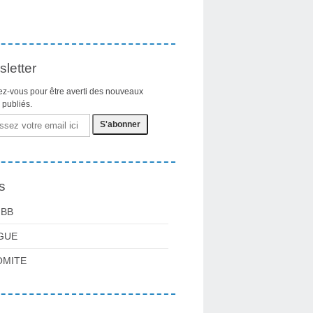
letter
z-vous pour être averti des nouveaux
s publiés.
s
FBB
GUE
OMITE