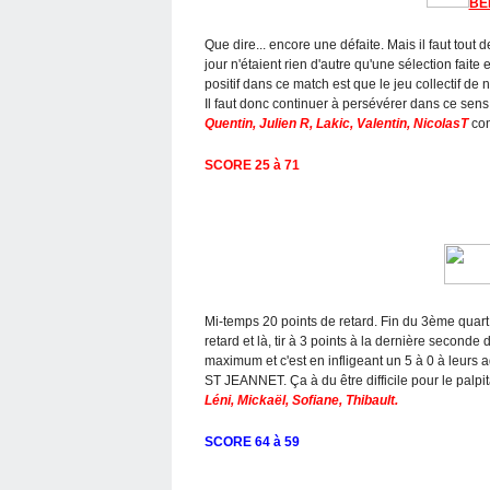
BE
Que dire... encore une défaite. Mais il faut tou
jour n'étaient rien d'autre qu'une sélection faite e
positif dans ce match est que le jeu collectif 
Il faut donc continuer à persévérer dans ce sens.
Quentin, Julien R, Lakic, Valentin, NicolasT
con
SCORE 25 à 71
Mi-temps 20 points de retard. Fin du 3ème quart
retard et là, tir à 3 points à la dernière second
maximum et c'est en infligeant un 5 à 0 à leurs 
ST JEANNET. Ça à du être difficile pour le palpit
Léni, Mickaël, Sofiane, Thibault.
SCORE 64 à 59