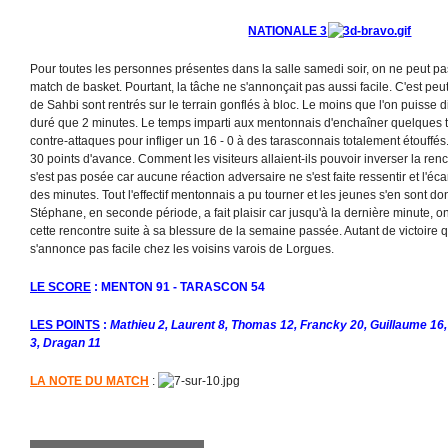
NATIONALE 3
Pour toutes les personnes présentes dans la salle samedi soir, on ne peut pa
match de basket. Pourtant, la tâche ne s'annonçait pas aussi facile. C'est peu
de Sahbi sont rentrés sur le terrain gonflés à bloc. Le moins que l'on puisse d
duré que 2 minutes. Le temps imparti aux mentonnais d'enchaîner quelques ti
contre-attaques pour infliger un 16 - 0 à des tarasconnais totalement étouffés.
30 points d'avance. Comment les visiteurs allaient-ils pouvoir inverser la ren
s'est pas posée car aucune réaction adversaire ne s'est faite ressentir et l'éca
des minutes. Tout l'effectif mentonnais a pu tourner et les jeunes s'en sont do
Stéphane, en seconde période, a fait plaisir car jusqu'à la dernière minute, on 
cette rencontre suite à sa blessure de la semaine passée. Autant de victoire
s'annonce pas facile chez les voisins varois de Lorgues.
LE SCORE
: MENTON 91 - TARASCON 54
LES POINTS
:
Mathieu 2, Laurent 8, Thomas 12, Francky 20, Guillaume 16,
3, Dragan 11
LA NOTE DU MATCH
: