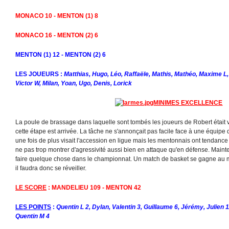
MONACO 10 - MENTON (1) 8
MONACO 16 - MENTON (2) 6
MENTON (1) 12 - MENTON (2) 6
LES JOUEURS :
Matthias, Hugo, Léo, Raffaële, Mathis, Mathéo, Maxime L,
Victor W, Milan, Yoan, Ugo, Denis, Lorick
MINIMES EXCELLENCE
La poule de brassage dans laquelle sont tombés les joueurs de Robert était v
cette étape est arrivée. La tâche ne s'annonçait pas facile face à une équipe
une fois de plus visait l'accession en ligue mais les mentonnais ont tendance à
ne pas trop montrer d'agressivité aussi bien en attaque qu'en défense. Mainten
faire quelque chose dans le championnat. Un match de basket se gagne au m
il faudra donc se réveiller.
LE SCORE
: MANDELIEU 109 - MENTON 42
LES POINTS
:
Quentin L 2, Dylan, Valentin 3, Guillaume 6, Jérémy, Julien 1
Quentin M 4