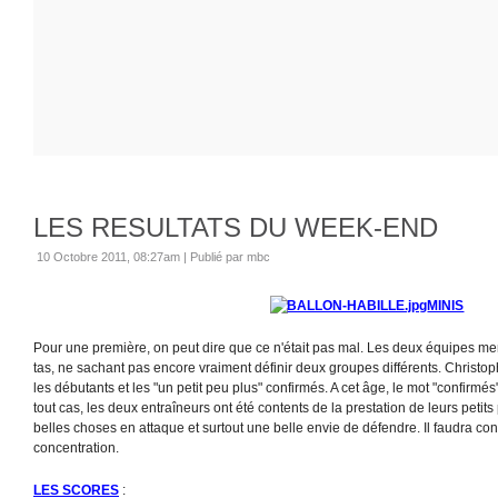
LES RESULTATS DU WEEK-END
10 Octobre 2011, 08:27am
|
Publié par mbc
MINIS
Pour une première, on peut dire que ce n'était pas mal. Les deux équipes men
tas, ne sachant pas encore vraiment définir deux groupes différents. Chris
les débutants et les "un petit peu plus" confirmés. A cet âge, le mot "confirmé
tout cas, les deux entraîneurs ont été contents de la prestation de leurs petits
belles choses en attaque et surtout une belle envie de défendre. Il faudra con
concentration.
LES SCORES
: