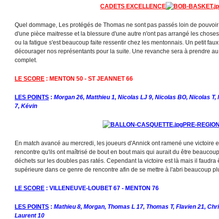
CADETS EXCELLENCE
Quel dommage, Les protégés de Thomas ne sont pas passés loin de pouvoir i
d'une pièce maitresse et la blessure d'une autre n'ont pas arrangé les choses
ou la fatigue s'est beaucoup faite ressentir chez les mentonnais. Un petit faux
décourager nos représentants pour la suite. Une revanche sera à prendre au m
complet.
LE SCORE
: MENTON 50 - ST JEANNET 66
LES POINTS
:
Morgan 26, Matthieu 1, Nicolas LJ 9, Nicolas BO, Nicolas T
7, Kévin
PRE-REGIO
En match avancé au mercredi, les joueurs d'Annick ont ramené une victoire 
rencontre qu'ils ont maîtrisé de bout en bout mais qui aurait du être beaucoup
déchets sur les doubles pas ratés. Cependant la victoire est là mais il faudra
supérieure dans ce genre de rencontre afin de se mettre à l'abri beaucoup plu
LE SCORE
: VILLENEUVE-LOUBET 67 - MENTON 76
LES POINTS
:
Mathieu 8, Morgan, Thomas L 17, Thomas T, Flavien 21, Chri
Laurent 10