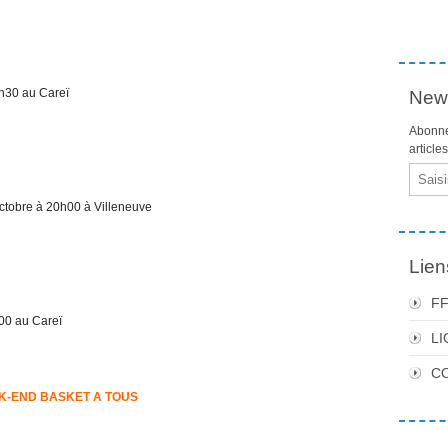
h30 au Careï
News
Abonne
article
Email
obre à 20h00 à Villeneuve
Lien
F
0 au Careï
LI
C
K-END BASKET A TOUS