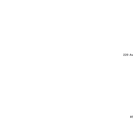
220 Av
8