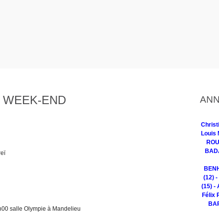
 WEEK-END
ANN
Chris
Louis 
ROUG
BADA
eï
BENH
(12) 
(15) -
Félix 
BAR
0 salle Olympie à Mandelieu