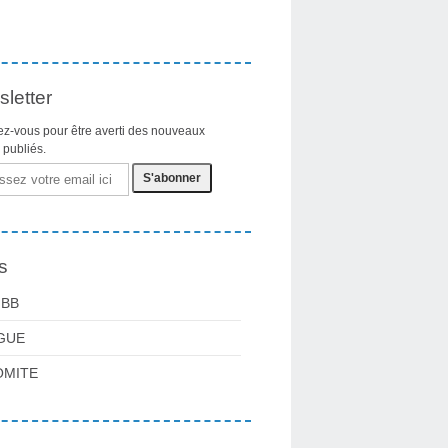
letter
z-vous pour être averti des nouveaux
s publiés.
s
FBB
GUE
OMITE