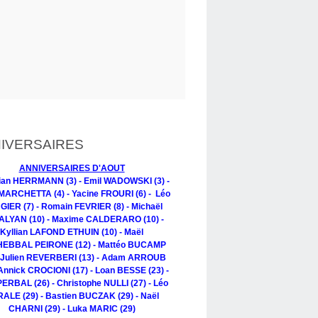
IVERSAIRES
ANNIVERSAIRES D'AOUT
tian HERRMANN (3) - Emil WADOWSKI (3) -
MARCHETTA (4) - Yacine FROURI (6) - Léo
IER (7) - Romain FEVRIER (8) - Michaël
LYAN (10) - Maxime CALDERARO (10) -
Kyllian LAFOND ETHUIN (10) - Maël
EBBAL PEIRONE (12) - Mattéo BUCAMP
- Julien REVERBERI (13) - Adam ARROUB
 Annick CROCIONI (17) - Loan BESSE (23) -
PERBAL (26) - Christophe NULLI (27) - Léo
ALE (29) - Bastien BUCZAK (29) - Naël
CHARNI (29) - Luka MARIC (29)