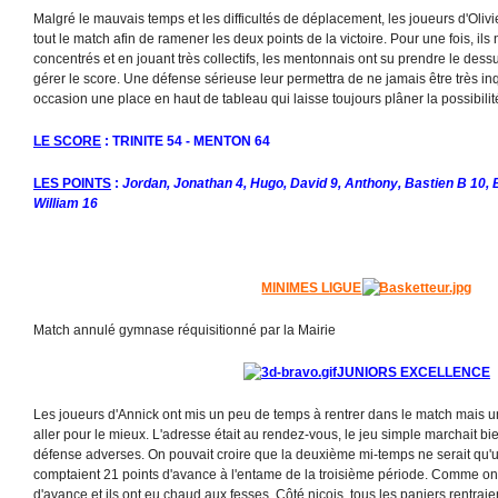
Malgré le mauvais temps et les difficultés de déplacement, les joueurs d'Olivi
tout le match afin de ramener les deux points de la victoire. Pour une fois, ils 
concentrés et en jouant très collectifs, les mentonnais ont su prendre le dess
gérer le score. Une défense sérieuse leur permettra de ne jamais être très in
occasion une place en haut de tableau qui laisse toujours plâner la possibilité 
LE SCORE
: TRINITE 54 - MENTON 64
LES POINTS
:
Jordan, Jonathan 4, Hugo, David 9, Anthony, Bastien B 10, B
William 16
MINIMES LIGUE
Match annulé gymnase réquisitionné par la Mairie
JUNIORS EXCELLENCE
Les joueurs d'Annick ont mis un peu de temps à rentrer dans le match mais un
aller pour le mieux. L'adresse était au rendez-vous, le jeu simple marchait 
défense adverses. On pouvait croire que la deuxième mi-temps ne serait qu'u
comptaient 21 points d'avance à l'entame de la troisième période. Comme on 
d'avance et ils ont eu chaud aux fesses. Côté niçois, tous les paniers rentra