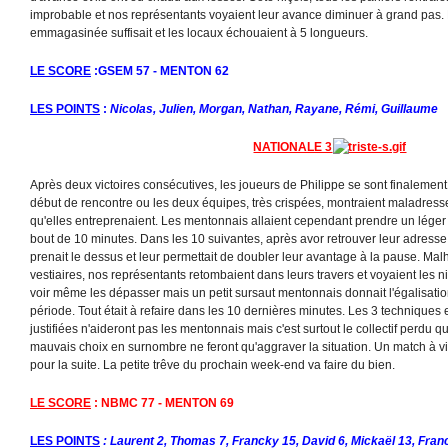
improbable et nos représentants voyaient leur avance diminuer à grand pas
emmagasinée suffisait et les locaux échouaient à 5 longueurs.
LE SCORE
:GSEM 57 - MENTON 62
LES POINTS
:
Nicolas, Julien, Morgan, Nathan, Rayane, Rémi, Guillaume
NATIONALE 3
Après deux victoires consécutives, les joueurs de Philippe se sont finalement 
début de rencontre ou les deux équipes, très crispées, montraient maladresse
qu'elles entreprenaient. Les mentonnais allaient cependant prendre un lége
bout de 10 minutes. Dans les 10 suivantes, après avor retrouver leur adresse, 
prenait le dessus et leur permettait de doubler leur avantage à la pause. Ma
vestiaires, nos représentants retombaient dans leurs travers et voyaient les n
voir même les dépasser mais un petit sursaut mentonnais donnait l'égalisatio
période. Tout était à refaire dans les 10 dernières minutes. Les 3 techniques e
justifiées n'aideront pas les mentonnais mais c'est surtout le collectif perdu q
mauvais choix en surnombre ne feront qu'aggraver la situation. Un match à vi
pour la suite. La petite trêve du prochain week-end va faire du bien.
LE SCORE
: NBMC 77 - MENTON 69
LES POINTS
: Laurent 2, Thomas 7, Francky 15, David 6, Mickaël 13, Franc