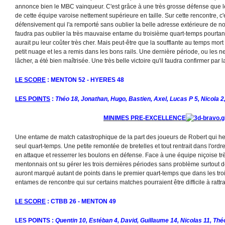
annonce bien le MBC vainqueur. C'est grâce à une très grosse défense que 
de cette équipe varoise nettement supérieure en taille. Sur cette rencontre, c'
défensivement qui l'a remporté sans oublier la belle adresse extérieure de n
faudra pas oublier la très mauvaise entame du troisième quart-temps pourta
aurait pu leur coûter très cher. Mais peut-être que la soufflante au temps mort
petit nuage et les a remis dans les bons rails. Une dernière période, ou les n
lâcher, a été bien maîtrisée. Une très belle victoire qu'il faudra confirmer par la
LE SCORE
: MENTON 52 - HYERES 48
LES POINTS
:
Théo 18, Jonathan, Hugo, Bastien, Axel, Lucas P 5, Nicola 2
MINIMES PRE-EXCELLENCE
Une entame de match catastrophique de la part des joueurs de Robert qui h
seul quart-temps. Une petite remontée de bretelles et tout rentrait dans l'ord
en attaque et resserrer les boulons en défense. Face à une équipe niçoise trè
mentonnais ont su gérer les trois dernières périodes sans problème surtout d
auront marqué autant de points dans le premier quart-temps que dans les trois
entames de rencontre qui sur certains matches pourraient être difficile à rattr
LE SCORE
: CTBB 26 - MENTON 49
LES POINTS :
Quentin 10, Estéban 4, David, Guillaume 14, Nicolas 11, Thé