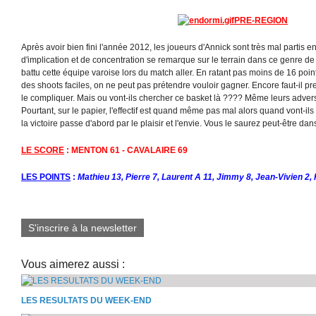
PRE-REGION
Après avoir bien fini l'année 2012, les joueurs d'Annick sont très mal partis
d'implication et de concentration se remarque sur le terrain dans ce genre de 
battu cette équipe varoise lors du match aller. En ratant pas moins de 16 poi
des shoots faciles, on ne peut pas prétendre vouloir gagner. Encore faut-il pr
le compliquer. Mais ou vont-ils chercher ce basket là ???? Même leurs advers
Pourtant, sur le papier, l'effectif est quand même pas mal alors quand vont-ils
la victoire passe d'abord par le plaisir et l'envie. Vous le saurez peut-être dan
LE SCORE
: MENTON 61 - CAVALAIRE 69
LES POINTS
:
Mathieu 13, Pierre 7, Laurent A 11, Jimmy 8, Jean-Vivien 2, F
S'inscrire à la newsletter
Vous aimerez aussi :
LES RESULTATS DU WEEK-END