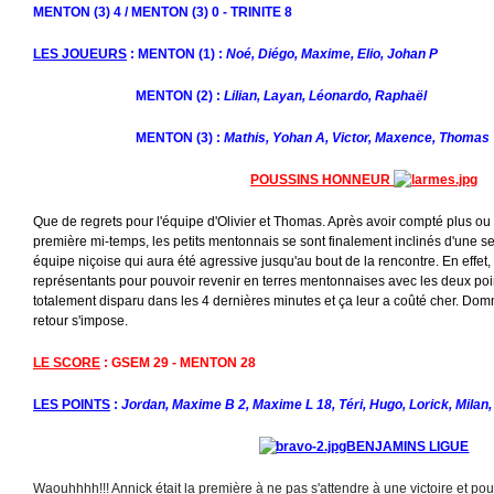
MENTON (3) 4 / MENTON (3) 0 - TRINITE 8
LES JOUEURS
: MENTON (1) :
Noé, Diégo, Maxime, Elio, Johan P
MENTON (2) :
Lilian, Layan, Léonardo, Raphaël
MENTON (3) :
Mathis, Yohan A, Victor, Maxence, Thomas
POUSSINS HONNEUR
Que de regrets pour l'équipe d'Olivier et Thomas. Après avoir compté plus ou
première mi-temps, les petits mentonnais se sont finalement inclinés d'une s
équipe niçoise qui aura été agressive jusqu'au bout de la rencontre. En effet,
représentants pour pouvoir revenir en terres mentonnaises avec les deux poin
totalement disparu dans les 4 dernières minutes et ça leur a coûté cher. Do
retour s'impose.
LE SCORE
: GSEM 29 - MENTON 28
LES POINTS
:
Jordan, Maxime B 2, Maxime L 18, Téri, Hugo, Lorick, Milan
BENJAMINS LIGUE
Waouhhhh!!! Annick était la première à ne pas s'attendre à une victoire et pour