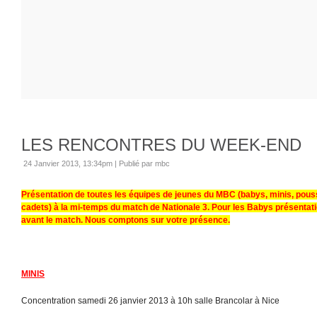
LES RENCONTRES DU WEEK-END
24 Janvier 2013, 13:34pm
|
Publié par mbc
Présentation de toutes les équipes de jeunes du MBC (babys, minis, pous
cadets) à la mi-temps du match de Nationale 3. Pour les Babys présentat
avant le match. Nous comptons sur votre présence.
MINIS
Concentration samedi 26 janvier 2013 à 10h salle Brancolar à Nice