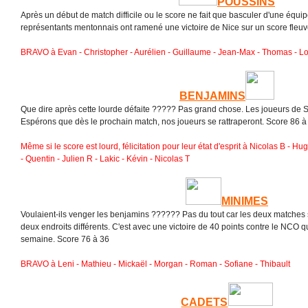
POUSSINS
Après un début de match difficile ou le score ne fait que basculer d'une équipe
représentants mentonnais ont ramené une victoire de Nice sur un score fleuv
BRAVO à Evan - Christopher - Aurélien - Guillaume - Jean-Max - Thomas - L
BENJAMINS
Que dire après cette lourde défaite ????? Pas grand chose. Les joueurs de St
Espérons que dès le prochain match, nos joueurs se rattraperont. Score 86 à
Même si le score est lourd, félicitation pour leur état d'esprit à Nicolas B - Hug
- Quentin - Julien R - Lakic - Kévin - Nicolas T
MINIMES
Voulaient-ils venger les benjamins ?????? Pas du tout car les deux matche
deux endroits différents. C'est avec une victoire de 40 points contre le NCO qu
semaine. Score 76 à 36
BRAVO à Leni - Mathieu - Mickaël - Morgan - Roman - Sofiane - Thibault
CADETS