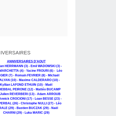
IVERSAIRES
ANNIVERSAIRES D'AOUT
tian HERRMANN (3) - Emil WADOWSKI (3) -
MARCHETTA (4) - Yacine FROURI (6) - Léo
IER (7) - Romain FEVRIER (8) - Michaël
LYAN (10) - Maxime CALDERARO (10) -
Kyllian LAFOND ETHUIN (10) - Maël
EBBAL PEIRONE (12) - Mattéo BUCAMP
- Julien REVERBERI (13) - Adam ARROUB
 Annick CROCIONI (17) - Loan BESSE (23) -
PERBAL (26) - Christophe NULLI (27) - Léo
ALE (29) - Bastien BUCZAK (29) - Naël
CHARNI (29) - Luka MARIC (29)