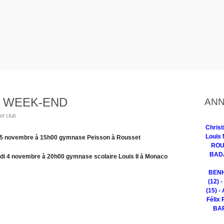
 WEEK-END
ANN
et club
Chris
Louis 
5 novembre à 15h00 gymnase Peisson à Rousset
ROUG
BADA
4 novembre à 20h00 gymnase scolaire Louis II à Monaco
BENH
(12) 
(15) -
Félix 
BAR