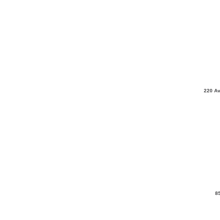
220 Av
8