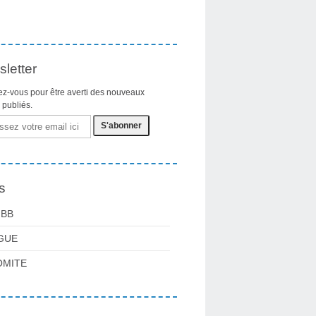
letter
z-vous pour être averti des nouveaux
s publiés.
s
FBB
GUE
OMITE