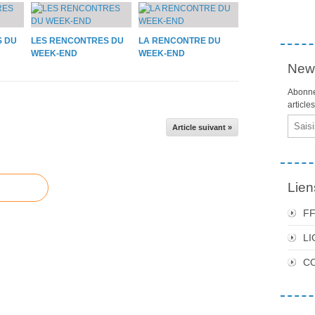
S DU
LES RENCONTRES DU
LA RENCONTRE DU
WEEK-END
WEEK-END
News
Abonne
article
Email
Article suivant »
Lien
F
LI
C