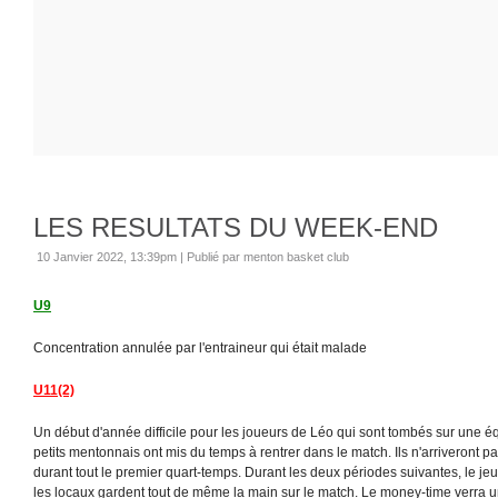
LES RESULTATS DU WEEK-END
10 Janvier 2022, 13:39pm
|
Publié par menton basket club
U9
Concentration annulée par l'entraineur qui était malade
U11(2)
Un début d'année difficile pour les joueurs de Léo qui sont tombés sur une 
petits mentonnais ont mis du temps à rentrer dans le match. Ils n'arriveront p
durant tout le premier quart-temps. Durant les deux périodes suivantes, le je
les locaux gardent tout de même la main sur le match. Le money-time verra u