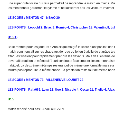
une supériorité locale qui leur permettait de reprendre le match en mains. Mai
les mentonnais garderont le rythme et ne laisseront pas les visiteurs inverser
LE SCORE : MENTON 47 - NBAO 30
LES POINTS : Léopold 2, Briac 3, Roméo 4, Christopher 18, Valentino8, Lu
U13(1)
Belle rentrée pour les joueurs d'Annick qui malgré le score n'ont pas fait une tr
match commençait sur les chapeaux de roue ou le jeu était fluide et grâce à u
attaques fusaient pour rapidement prendre les devants. Mais dès l'entame de
devenait brouillon et même si l'écart continuait à se creuser, les mentonnais
habituel. La deuxième mi-temps restera tout de même une formalité mais sur 
faudra pas reproduire la même chose. La prestation reste tout de même bon
LE SCORE : MENTON 73 - VILLENEUVE-LOUBET 22
LES POINTS : Rafaël 5, Loan 12, Ugo 2, Niccolo 4, Oscar 11, Thélio 4, Alex
U15
Match reporté pour cas COVID au GSEM