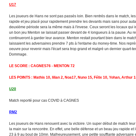
U17
Les joueurs de Hans ne sont pas passés loin. Bien rentrés dans le match, les
rapide et jeu placé pour rapidement prendre les devants mais sans pour autan
deuxième période sera la même mais à l'invese. Ceux seront les locaux qui i
un bon jeu Menton se laissait passer devant de 4 longueurs à la pause. Au ret
continueront à garder leur avance. Menton restait pourtant bien dans le mat
laissaient les adversaires prendre 7 pts à l'entame du money-time. Nos repré
oeuvre pour revenir mais l'écart sera trop grand et malgré un dernier quart-t
Dommage.
LE SCORE : CAGNES76 - MENTON 72
LES POINTS : Mathis 10, lilian 2, Noa17, Nuno 15, Félix 10, Yohan, Arthur 
U20
Match reporté pour cas COVID à CAGNES
RM2
Les joueurs de Hans renouent avec la victoire. Un super début de match leur
la main sur la rencontre. En effet, une belle défense et un beau jeu rapide et l
23 à 9 au bout de 10mn. Malheureusement, une petite soufflante adversaire 