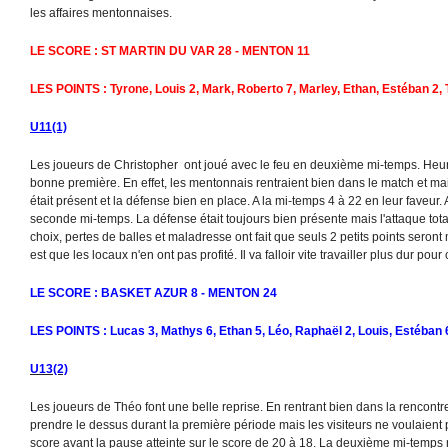
les affaires mentonnaises.
LE SCORE : ST MARTIN DU VAR 28 - MENTON 11
LES POINTS : Tyrone, Louis 2, Mark, Roberto 7, Marley, Ethan, Estéban 2, 
U11(1)
Les joueurs de Christopher ont joué avec le feu en deuxième mi-temps. Heure
bonne première. En effet, les mentonnais rentraient bien dans le match et maitr
était présent et la défense bien en place. A la mi-temps 4 à 22 en leur faveur. 
seconde mi-temps. La défense était toujours bien présente mais l'attaque tot
choix, pertes de balles et maladresse ont fait que seuls 2 petits points seront
est que les locaux n'en ont pas profité. Il va falloir vite travailler plus dur pour
LE SCORE : BASKET AZUR 8 - MENTON 24
LES POINTS : Lucas 3, Mathys 6, Ethan 5, Léo, Raphaël 2, Louis, Estéban 
U13(2)
Les joueurs de Théo font une belle reprise. En rentrant bien dans la rencontr
prendre le dessus durant la première période mais les visiteurs ne voulaient p
score avant la pause atteinte sur le score de 20 à 18. La deuxième mi-temp