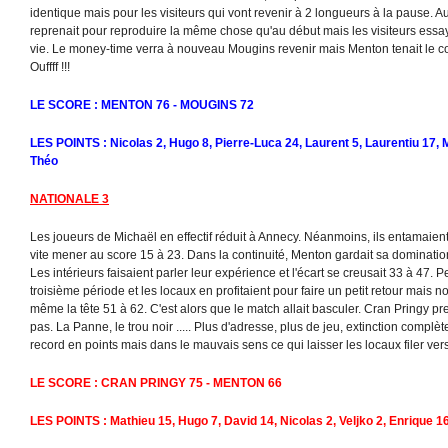
identique mais pour les visiteurs qui vont revenir à 2 longueurs à la pause. A
reprenait pour reproduire la même chose qu'au début mais les visiteurs essa
vie. Le money-time verra à nouveau Mougins revenir mais Menton tenait le co
Ouffff !!!
LE SCORE : MENTON 76 - MOUGINS 72
LES POINTS : Nicolas 2, Hugo 8, Pierre-Luca 24, Laurent 5, Laurentiu 17, Ma
Théo
NATIONALE 3
Les joueurs de Michaël en effectif réduit à Annecy. Néanmoins, ils entamaien
vite mener au score 15 à 23. Dans la continuité, Menton gardait sa domination
Les intérieurs faisaient parler leur expérience et l'écart se creusait 33 à 47. 
troisième période et les locaux en profitaient pour faire un petit retour mais 
même la tête 51 à 62. C'est alors que le match allait basculer. Cran Pringy pr
pas. La Panne, le trou noir ..... Plus d'adresse, plus de jeu, extinction complèt
record en points mais dans le mauvais sens ce qui laisser les locaux filer vers 
LE SCORE : CRAN PRINGY 75 - MENTON 66
LES POINTS : Mathieu 15, Hugo 7, David 14, Nicolas 2, Veljko 2, Enrique 16