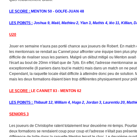
LE SCORE :
MENTON 50 - GOLFE-JUAN 48
LES POINTS :
Joshua 9, Maël, Mathieu 2, Ylan 3, Mathis 4, léo 11, Killian,
U20
Jouer en semaine n'aura pas porté chance aux joueurs de Robert. En match e
les mentonnais se rendait au Cannet pour affronter une équipe bien plus phys
difficile de rivaliser sous les paniers. Malgré un début mitigé ou Menton avait
l'écart au bout de 20mn n'était que de 7pts. En effet, l'adresse mentonnaise 
exceptionnelle (8 paniers dans tout le match) mais dans un match on ne peut
Cependant, la raquette locale était difficile à atteindre donc peu de solution
mais les deux formations étaient bien trop différentes physiquement pour pré
LE SCORE :
LE CANNET 83 - MENTON 62
LES POINTS :
Thibault 12, William 4, Hugo 2, Jordan 3, Laurentiu 20, Math
SENIORS 3
Les joueurs de Christophe ratent totalement leur deuxième mi-temps. Pourtant
deux formations se rendaient coup pour coup et l'adresse n'était pas présent
différence de taille dans la raquette Menton tenait le choc. Le deuxième quar