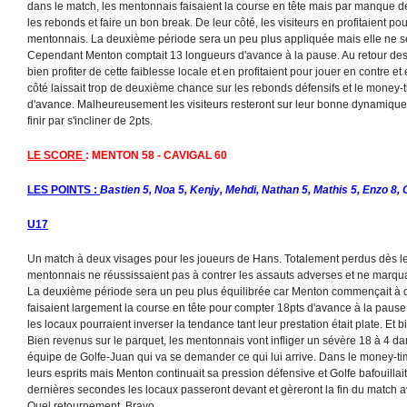
dans le match, les mentonnais faisaient la course en tête mais par manque de
les rebonds et faire un bon break. De leur côté, les visiteurs en profitaient po
mentonnais. La deuxième période sera un peu plus appliquée mais elle ne se
Cependant Menton comptait 13 longueurs d'avance à la pause. Au retour des v
bien profiter de cette faiblesse locale et en profitaient pour jouer en contre et
côté laissait trop de deuxième chance sur les rebonds défensifs et le money-
d'avance. Malheureusement les visiteurs resteront sur leur bonne dynamique
finir par s'incliner de 2pts.
LE SCORE
: MENTON 58 - CAVIGAL 60
LES POINTS :
Bastien 5, Noa 5, Kenjy, Mehdi, Nathan 5, Mathis 5, Enzo 8, 
U17
Un match à deux visages pour les joueurs de Hans. Totalement perdus dès le 
mentonnais ne réussissaient pas à contrer les assauts adverses et ne marqua
La deuxième période sera un peu plus équilibrée car Menton commençait à d
faisaient largement la course en tête pour compter 18pts d'avance à la pau
les locaux pourraient inverser la tendance tant leur prestation était plate. Et 
Bien revenus sur le parquet, les mentonnais vont infliger un sévère 18 à 4 da
équipe de Golfe-Juan qui va se demander ce qui lui arrive. Dans le money-time
leurs esprits mais Menton continuait sa pression défensive et Golfe bafouillai
dernières secondes les locaux passeront devant et gèreront la fin du match a
Quel retournement. Bravo.