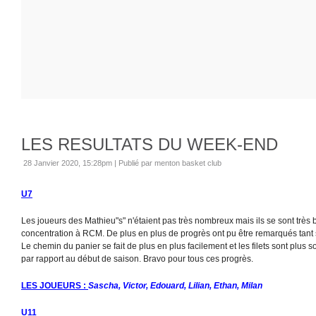
LES RESULTATS DU WEEK-END
28 Janvier 2020, 15:28pm
|
Publié par menton basket club
U7
Les joueurs des Mathieu"s" n'étaient pas très nombreux mais ils se sont très 
concentration à RCM. De plus en plus de progrès ont pu être remarqués tant su
Le chemin du panier se fait de plus en plus facilement et les filets sont plus 
par rapport au début de saison. Bravo pour tous ces progrès.
LES JOUEURS :
Sascha, Victor, Edouard, Lilian, Ethan, Milan
U11