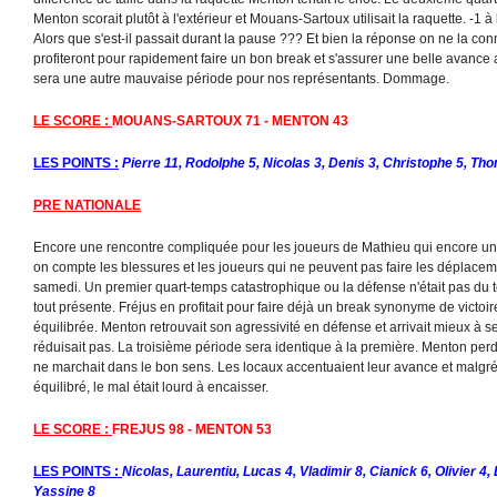
Menton scorait plutôt à l'extérieur et Mouans-Sartoux utilisait la raquette. -1 à 
Alors que s'est-il passait durant la pause ??? Et bien la réponse on ne la con
profiteront pour rapidement faire un bon break et s'assurer une belle avance 
sera une autre mauvaise période pour nos représentants. Dommage.
LE SCORE :
MOUANS-SARTOUX 71 - MENTON 43
LES POINTS :
Pierre 11, Rodolphe 5, Nicolas 3, Denis 3, Christophe 5, Tho
PRE NATIONALE
Encore une rencontre compliquée pour les joueurs de Mathieu qui encore une
on compte les blessures et les joueurs qui ne peuvent pas faire les déplacem
samedi. Un premier quart-temps catastrophique ou la défense n'était pas du t
tout présente. Fréjus en profitait pour faire déjà un break synonyme de victo
équilibrée. Menton retrouvait son agressivité en défense et arrivait mieux à ser
réduisait pas. La troisième période sera identique à la première. Menton perd
ne marchait dans le bon sens. Les locaux accentuaient leur avance et malgré
équilibré, le mal était lourd à encaisser.
LE SCORE :
FREJUS 98 - MENTON 53
LES POINTS :
Nicolas, Laurentiu, Lucas 4, Vladimir 8, Cianick 6, Olivier 4,
Yassine 8