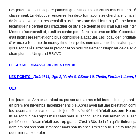
Les joueurs de Christopher jouaient gros sur ce match car ils rencontraient l'
classement. En début de rencontre, les deux formations se cherchaient mais 
défense adverse qui ressemblait plus à une zone demi terrain qu'à une homm
technique ne permet pas d'attaquer ce style de défense qui d'ailleurs est int
Menton s'accrochait et jouait en contre pour faire la course en tête. Cependant
était moins présent et donc plus compliqué à attaquer. Les locaux en profita
d'avance à l'entame du money-time. Les petits mentonnais ne baissaient pas le
qu'ils sont allés arracher la prolongation pour finalement s'imposer de deux l
championnat. Un grand BRAVO.
LE SCORE :
GRASSE 28 - MENTON 30
LES POINTS :
Rafaël 11, Ugo 2, Yanis 6, OScar 10, Thélio, Florian 1, Loan,
U13
Les joueurs d'Annick auraient pu passer une après-midi tranquille en jouant s
en première mi-temps. Incompréhensible. Après avoir fait une prestation com
les reconnaitre ce samedi tant le jeu offensif et défensif n'était pas bon. Heu
ils se sont un peu repris mais sans pour autant briller. heureusement que les
profité et que l'écart n'était pas trop grand. C'est à 38s de la fin qu'ils finiront
derniers ballons pour s'imposer mais bon ils ont eu très chaud. Il ne faudra pl
peut finir par se bruler.