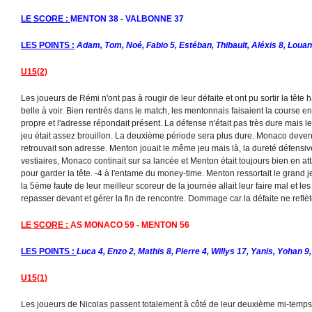
LE SCORE :
MENTON 38 - VALBONNE 37
LES POINTS :
Adam, Tom, Noé, Fabio 5, Estéban, Thibault, Aléxis 8, Louan 
U15(2)
Les joueurs de Rémi n'ont pas à rougir de leur défaite et ont pu sortir la tête h
belle à voir. Bien rentrés dans le match, les mentonnais faisaient la course en 
propre et l'adresse répondait présent. La défense n'était pas très dure mais les
jeu était assez brouillon. La deuxième période sera plus dure. Monaco devenai
retrouvait son adresse. Menton jouait le même jeu mais là, la dureté défensi
vestiaires, Monaco continait sur sa lancée et Menton était toujours bien en 
pour garder la tête. -4 à l'entame du money-time. Menton ressortait le grand j
la 5ème faute de leur meilleur scoreur de la journée allait leur faire mal et les
repasser devant et gérer la fin de rencontre. Dommage car la défaite ne reflète
LE SCORE :
AS MONACO 59 - MENTON 56
LES POINTS :
Luca 4, Enzo 2, Mathis 8, Pierre 4, Willys 17, Yanis, Yohan 9,
U15(1)
Les joueurs de Nicolas passent totalement à côté de leur deuxième mi-temps.