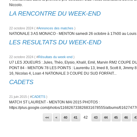
Niccolo.
LA RENCONTRE DU WEEK-END
22 octobre 2024 ( #
Annonces des matches
)
NATIONALE 3 AS MONACO - MENTON samedi 26 octobre à 17h00 au Louis I
LES RESULTATS DU WEEK-END
22 octobre 2024 ( #
Résultats du week-end
)
U7 LES JOUEURS : Jules, Théo, Elysio, Khalil, Emil, Marvin RM2 COUPE
PONT 84 - MENTON 78 LES POINTS : Laurentiu 13, Imed 8, Scott 8, Jimmy 8, 
16, Nicolas 4, Loan 4 NATIONALE 3 COUPE DU SUD FORFAIT...
CADETS
21 juin 2015 ( #
CADETS
)
MATCH ST LAURENT - MENTON MAI 2015 PHOTOS :
https://plus.google.com/photos/116826733826831678555/albums/616274
10
20
30
42
<<
<
40
41
43
44
45
46
4