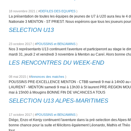
18 novembre 2021 ( #
DEFILES DES EQUIPES
)
La présentation de toutes les équipes de jeunes de U7 à U20 aura lieu le 4 
Nationale 3 MENTON - ST PRIEST. Nous espérons que tous les joueurs pourr
SELECTION U13
23 octobre 2017 ( #
POUSSINS et BENJAMINS
)
Nos 3 représentants U13 continuent l'aventure et participeront au stage le di
mardi 31, jeudi 2 et vendredi 3 novembre à Menton au Careï. Alors bonne ch
LES RENCONTRES DU WEEK-END
08 mai 2015 ( #
Annonces des matches
)
POUSSINS PRE-EXCELLENCE MENTON - CTBB samedi 9 mai à 14h00 au 
LAURENT - MENTON samedi 9 mai à 13h30 à St laurent PRE-REGION MO
mai à 15h00 à Mougins BONNE FIN DE VACANCES A TOUS
SELECTION U13 ALPES-MARITIMES
17 octobre 2017 ( #
POUSSINS et BENJAMINS
)
Diégo, Enzo et Kenjy continuent l'aventure dans la pré-selection des Alpes-M
bonne chance pour la suite et félicitons également Léonardo, Mathis et Théo q
tour.