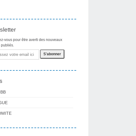
letter
z-vous pour être averti des nouveaux
s publiés.
s
FBB
GUE
OMITE