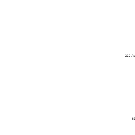
220 Av
8