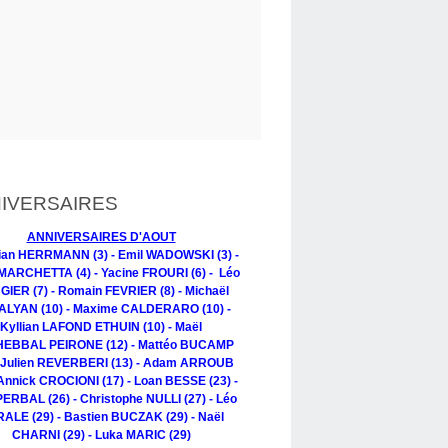
IVERSAIRES
ANNIVERSAIRES D'AOUT
tian HERRMANN (3) - Emil WADOWSKI (3) -
MARCHETTA (4) - Yacine FROURI (6) - Léo
IER (7) - Romain FEVRIER (8) - Michaël
LYAN (10) - Maxime CALDERARO (10) -
Kyllian LAFOND ETHUIN (10) - Maël
EBBAL PEIRONE (12) - Mattéo BUCAMP
- Julien REVERBERI (13) - Adam ARROUB
 Annick CROCIONI (17) - Loan BESSE (23) -
PERBAL (26) - Christophe NULLI (27) - Léo
ALE (29) - Bastien BUCZAK (29) - Naël
CHARNI (29) - Luka MARIC (29)