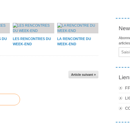
News
Abonne
S DU
LES RENCONTRES DU
LA RENCONTRE DU
article
WEEK-END
WEEK-END
Email
Article suivant »
Lien
F
LI
C