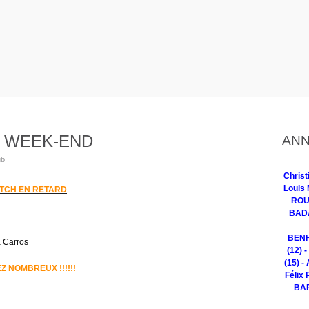
 WEEK-END
ANN
ub
Chris
Louis 
TCH EN RETARD
ROUG
BADA
BENH
 Carros
(12) 
(15) -
Z NOMBREUX !!!!!!
Félix 
BAR