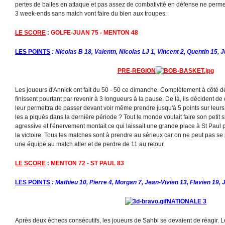
pertes de balles en attaque et pas assez de combativité en défense ne perme
3 week-ends sans match vont faire du bien aux troupes.
LE SCORE
: GOLFE-JUAN 75 - MENTON 48
LES POINTS
: Nicolas B 18, Valentn, Nicolas LJ 1, Vincent 2, Quentin 15, 
PRE-REGION
Les joueurs d'Annick ont fait du 50 - 50 ce dimanche. Complètement à côté dès
finissent pourtant par revenir à 3 longueurs à la pause. De là, ils décident de
leur permettra de passer devant voir même prendre jusqu'à 5 points sur leur
les a piqués dans la dernière période ? Tout le monde voulait faire son petit s
agressive et l'énervement montait ce qui laissait une grande place à St Paul p
la victoire. Tous les matches sont à prendre au sérieux car on ne peut pas se
une équipe au match aller et de perdre de 11 au retour.
LE SCORE
: MENTON 72 - ST PAUL 83
LES POINTS
: Mathieu 10, Pierre 4, Morgan 7, Jean-Vivien 13, Flavien 19, 
NATIONALE 3
Après deux échecs consécutifs, les joueurs de Sahbi se devaient de réagir. L