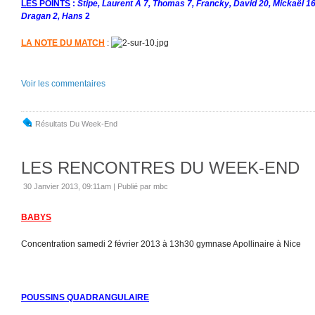
LES POINTS
:
Stipe, Laurent A 7, Thomas 7, Francky, David 20, Mickaël 16
Dragan 2, Hans
2
LA NOTE DU MATCH
:
Voir les commentaires
Résultats Du Week-End
LES RENCONTRES DU WEEK-END
30 Janvier 2013, 09:11am
|
Publié par mbc
BABYS
Concentration samedi 2 février 2013 à 13h30 gymnase Apollinaire à Nice
POUSSINS QUADRANGULAIRE