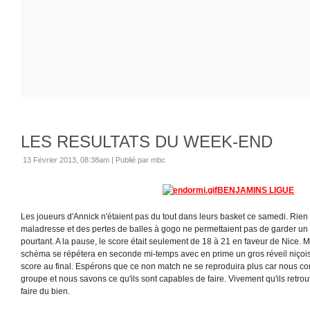
LES RESULTATS DU WEEK-END
13 Février 2013, 08:38am
|
Publié par mbc
BENJAMINS LIGUE
Les joueurs d'Annick n'étaient pas du tout dans leurs basket ce samedi. Rien 
maladresse et des pertes de balles à gogo ne permettaient pas de garder un pe
pourtant. A la pause, le score était seulement de 18 à 21 en faveur de Nice
schéma se répétera en seconde mi-temps avec en prime un gros réveil niçois 
score au final. Espérons que ce non match ne se reproduira plus car nous co
groupe et nous savons ce qu'ils sont capables de faire. Vivement qu'ils retrouv
faire du bien.