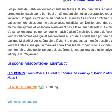
Les joueurs de Sahbi ont eu très chaud aux fesses !!!!!! Pourtant, dès l'entam
prenaient le match par le bon bout en défendant bien et en assurant les rebond
fait avec 8 longueurs d'avance au bout de 10 minutes. Les corses profitaien
balles mentonnaises pour ne pas se laissaient distancer. Dès le retour des ves
même faux rythme et les locaux n'arrivaient pas à faire leur petit retard. A 4 m
d'avance, on aurait pu penser que le match était plié mais les joueurs de Ves
leur restait comme énergie et sont revenus au coude à coude bien poussé par le
pas que Mickaël et ses coéquipiers lâchent le morceau. La montée possible 
toute les têtes et malgré un mauvais choix final, les deux points de la victoire 
mentonnaise. Une petite frayeur qui, espérons le, reboustera au plus fort ni
fatidique du 26 janvier.
LE SCORE
: VESCOVATO 69 - MENTON 70
LES POINTS
:
Jean-Noël 4, Laurent 3, Thomas 14, Francky 6, David 7, Mic
Hans 8
LA NOTE DU MATCH
:
Voir les commentaires