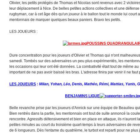
Olivier, les petits protégés de Thomas et Nicolas sont revenus avec 2 victoir
leur déplacement à Nice. De belles petites actions collectives et une défens
rugbyman, car à cet âge dès qu'un joueur à le ballon tout le monde lui court a
mentonnais de marquer quelques beaux paniers. Bravo les petits.
LES JOUEURS :
POUSSINS QUADRANGULAI
Dure concentration pour les joueurs d'Olivier et Thomas qui n'ont malheureus
samedi. Tombés sur des adversaires un peu plus expérimentés, les mentonnais
les occasions qui leur ont été données. La combativité était tout de même au 
important de ne pas avoir baissé les bras. L'adresse finira par venir il ne fau
LES JOUEURS
:
Milan, Yohan, Léo, Denis, Mathéo, Rémi, Mattias, Yanis,
BENJAMINS LIGUE
Belle revanche prise par les joueurs d'Annick sur une équipe de Beaulieu qui 
Bien rentrés dans la partie, les mentonnais ont tout de suite annoncé la coule
rencontre. Agressifs défensivement et bien en place en attaque, ils n'auront 
petites minutes au court du troisième quart-temps à leurs adversaires de rev
de 6 longueurs. Dès l'entame du quatrième, le turbot est reparti pour ne plus 