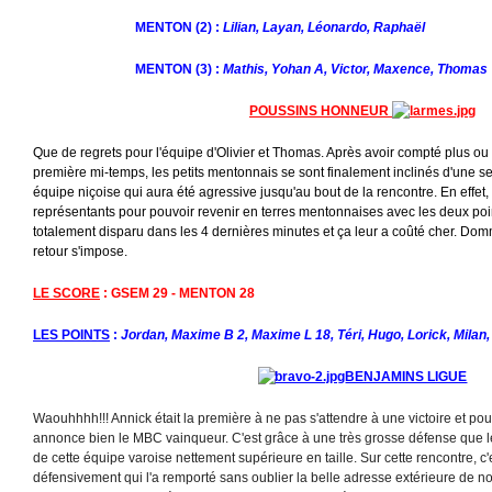
MENTON (2) :
Lilian, Layan, Léonardo, Raphaël
MENTON (3) :
Mathis, Yohan A, Victor, Maxence, Thomas
POUSSINS HONNEUR
Que de regrets pour l'équipe d'Olivier et Thomas. Après avoir compté plus ou
première mi-temps, les petits mentonnais se sont finalement inclinés d'une s
équipe niçoise qui aura été agressive jusqu'au bout de la rencontre. En effet,
représentants pour pouvoir revenir en terres mentonnaises avec les deux poin
totalement disparu dans les 4 dernières minutes et ça leur a coûté cher. Do
retour s'impose.
LE SCORE
: GSEM 29 - MENTON 28
LES POINTS
:
Jordan, Maxime B 2, Maxime L 18, Téri, Hugo, Lorick, Milan
BENJAMINS LIGUE
Waouhhhh!!! Annick était la première à ne pas s'attendre à une victoire et pour
annonce bien le MBC vainqueur. C'est grâce à une très grosse défense que 
de cette équipe varoise nettement supérieure en taille. Sur cette rencontre, c'
défensivement qui l'a remporté sans oublier la belle adresse extérieure de n