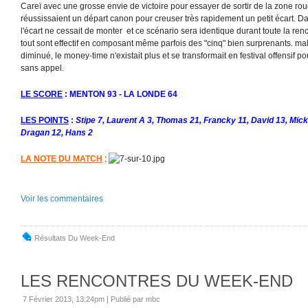
Careï avec une grosse envie de victoire pour essayer de sortir de la zone r
réussissaient un départ canon pour creuser très rapidement un petit écart. 
l'écart ne cessait de monter et ce scénario sera identique durant toute la renc
tout sont effectif en composant même parfois des "cinq" bien surprenants. malg
diminué, le money-time n'existait plus et se transformait en festival offensif po
sans appel.
LE SCORE
: MENTON 93 - LA LONDE 64
LES POINTS
:
Stipe 7, Laurent A 3, Thomas 21, Francky 11, David 13, Mick
Dragan 12, Hans 2
LA NOTE DU MATCH
:
Voir les commentaires
Résultats Du Week-End
LES RENCONTRES DU WEEK-END
7 Février 2013, 13:24pm
|
Publié par mbc