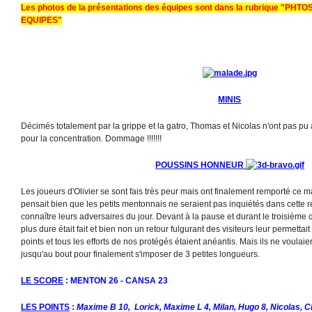
Les photos de la présentations des équipes sont dans la rubrique "PH
EQUIPES"
MINIS
Décimés totalement par la grippe et la gatro, Thomas et Nicolas n'ont pas pu
pour la concentration. Dommage !!!!!!!
POUSSINS HONNEUR
Les joueurs d'Olivier se sont fais très peur mais ont finalement remporté ce m
pensait bien que les petits mentonnais ne seraient pas inquiétés dans cette r
connaître leurs adversaires du jour. Devant à la pause et durant le troisième 
plus dure était fait et bien non un retour fulgurant des visiteurs leur permetta
points et tous les efforts de nos protégés étaient anéantis. Mais ils ne voulaien
jusqu'au bout pour finalement s'imposer de 3 petites longueurs.
LE SCORE
: MENTON 26 - CANSA 23
LES POINTS
:
Maxime B 10, Lorick, Maxime L 4, Milan, Hugo 8, Nicolas, C