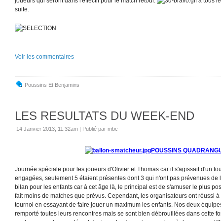
joueurs qui seront dans l'effectif pour le match retour.
à tous le
suite.
Voir les commentaires
Poussins Et Benjamins
LES RESULTATS DU WEEK-END
14 Janvier 2013, 11:32am
|
Publié par mbc
POUSSINS QUADRANG
Journée spéciale pour les joueurs d'Olivier et Thomas car il s'agissait d'un to
engagées, seulement 5 étaient présentes dont 3 qui n'ont pas prévenues de l
bilan pour les enfants car à cet âge là, le principal est de s'amuser le plus p
fait moins de matches que prévus. Cependant, les organisateurs ont réussi à 
tournoi en essayant de faire jouer un maximum les enfants. Nos deux équip
remporté toutes leurs rencontres mais se sont bien débrouillées dans cette 