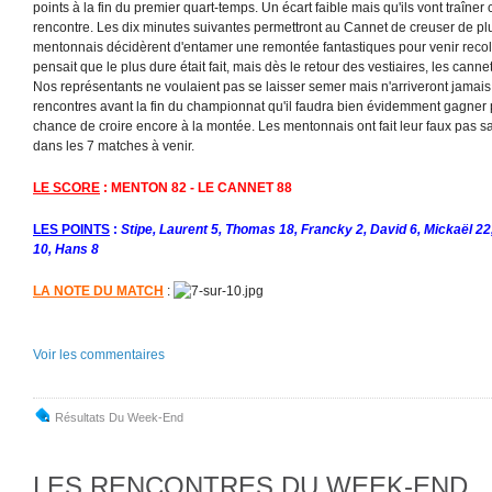
points à la fin du premier quart-temps. Un écart faible mais qu'ils vont traîne
rencontre. Les dix minutes suivantes permettront au Cannet de creuser de plus
mentonnais décidèrent d'entamer une remontée fantastiques pour venir recol
pensait que le plus dure était fait, mais dès le retour des vestiaires, les canne
Nos représentants ne voulaient pas se laisser semer mais n'arriveront jamai
rencontres avant la fin du championnat qu'il faudra bien évidemment gagne
chance de croire encore à la montée. Les mentonnais ont fait leur faux pas sa
dans les 7 matches à venir.
LE SCORE
: MENTON 82 - LE CANNET 88
LES POINTS
:
Stipe, Laurent 5, Thomas 18, Francky 2, David 6, Mickaël 2
10, Hans 8
LA NOTE DU MATCH
:
Voir les commentaires
Résultats Du Week-End
LES RENCONTRES DU WEEK-END