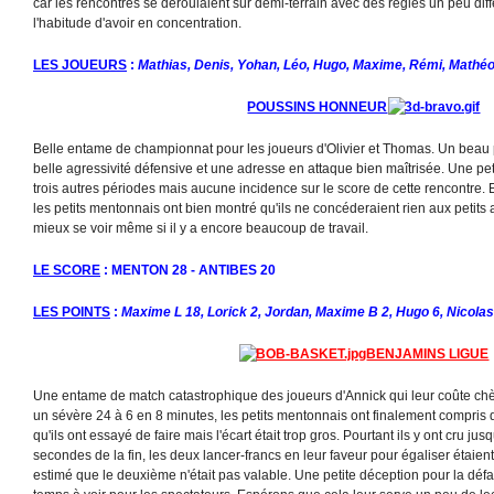
car les rencontres se déroulaient sur demi-terrain avec des règles un peu diff
l'habitude d'avoir en concentration.
LES JOUEURS
:
Mathias, Denis, Yohan, Léo, Hugo, Maxime, Rémi, Mathé
POUSSINS HONNEUR
Belle entame de championnat pour les joueurs d'Olivier et Thomas. Un beau
belle agressivité défensive et une adresse en attaque bien maîtrisée. Une pe
trois autres périodes mais aucune incidence sur le score de cette rencontre. 
les petits mentonnais ont bien montré qu'ils ne concéderaient rien aux petits
mieux se voir même si il y a encore beaucoup de travail.
LE SCORE
: MENTON 28 - ANTIBES 20
LES POINTS
:
Maxime L 18, Lorick 2, Jordan, Maxime B 2, Hugo 6, Nicolas
BENJAMINS LIGUE
Une entame de match catastrophique des joueurs d'Annick qui leur coûte chère
un sévère 24 à 6 en 8 minutes, les petits mentonnais ont finalement compris qu'il
qu'ils ont essayé de faire mais l'écart était trop gros. Pourtant ils y ont cru j
secondes de la fin, les deux lancer-francs en leur faveur pour égaliser étaient
estimé que le deuxième n'était pas valable. Une petite déception pour la défa