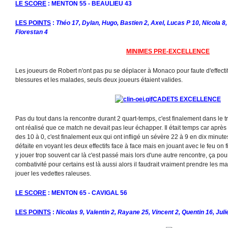
LE SCORE
: MENTON 55 - BEAULIEU 43
LES POINTS
:
Théo 17, Dylan, Hugo, Bastien 2, Axel, Lucas P 10, Nicola 8,
Florestan 4
MINIMES PRE-EXCELLENCE
Les joueurs de Robert n'ont pas pu se déplacer à Monaco pour faute d'effecti
blessures et les malades, seuls deux joueurs étaient valides.
CADETS EXCELLENCE
Pas du tout dans la rencontre durant 2 quart-temps, c'est finalement dans le 
ont réalisé que ce match ne devait pas leur échapper. Il était temps car après
des 10 à 0, c'est finalement eux qui ont infligé un sévère 22 à 9 en dix minut
défaite en voyant les deux effectifs face à face mais en jouant avec le feu on fin
y jouer trop souvent car là c'est passé mais lors d'une autre rencontre, ça pourr
combativité pour certains est là aussi alors il faudrait vraiment prendre les m
jouer les vedettes raleuses.
LE SCORE
: MENTON 65 - CAVIGAL 56
LES POINTS
:
Nicolas 9, Valentin 2, Rayane 25, Vincent 2, Quentin 16, Juli