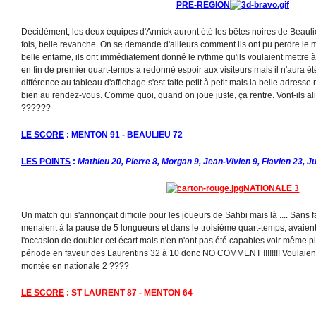
PRE-REGION
Décidément, les deux équipes d'Annick auront été les bêtes noires de Beaul
fois, belle revanche. On se demande d'ailleurs comment ils ont pu perdre le ma
belle entame, ils ont immédiatement donné le rythme qu'ils voulaient mettre à
en fin de premier quart-temps a redonné espoir aux visiteurs mais il n'aura é
différence au tableau d'affichage s'est faite petit à petit mais la belle adress
bien au rendez-vous. Comme quoi, quand on joue juste, ça rentre. Vont-ils al
??????
LE SCORE
: MENTON 91 - BEAULIEU 72
LES POINTS
:
Mathieu 20, Pierre 8, Morgan 9, Jean-Vivien 9, Flavien 23, Ju
NATIONALE 3
Un match qui s'annonçait difficile pour les joueurs de Sahbi mais là .... Sans fa
menaient à la pause de 5 longueurs et dans le troisième quart-temps, avaien
l'occasion de doubler cet écart mais n'en n'ont pas été capables voir même pi
période en faveur des Laurentins 32 à 10 donc NO COMMENT !!!!!!!! Voulaient-
montée en nationale 2 ????
LE SCORE
: ST LAURENT 87 - MENTON 64