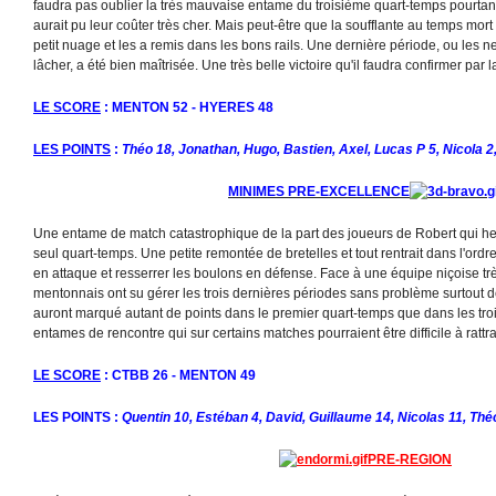
faudra pas oublier la très mauvaise entame du troisième quart-temps pourta
aurait pu leur coûter très cher. Mais peut-être que la soufflante au temps mort
petit nuage et les a remis dans les bons rails. Une dernière période, ou les n
lâcher, a été bien maîtrisée. Une très belle victoire qu'il faudra confirmer par la
LE SCORE
: MENTON 52 - HYERES 48
LES POINTS
:
Théo 18, Jonathan, Hugo, Bastien, Axel, Lucas P 5, Nicola 2
MINIMES PRE-EXCELLENCE
Une entame de match catastrophique de la part des joueurs de Robert qui h
seul quart-temps. Une petite remontée de bretelles et tout rentrait dans l'ord
en attaque et resserrer les boulons en défense. Face à une équipe niçoise trè
mentonnais ont su gérer les trois dernières périodes sans problème surtout d
auront marqué autant de points dans le premier quart-temps que dans les trois
entames de rencontre qui sur certains matches pourraient être difficile à rattr
LE SCORE
: CTBB 26 - MENTON 49
LES POINTS :
Quentin 10, Estéban 4, David, Guillaume 14, Nicolas 11, Thé
PRE-REGION