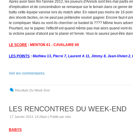
Après avoir bien fini l'année 2012, les joueurs d'Annick sont très mal partis
d'implication et de concentration se remarque sur le terrain dans ce genre de 
battu cette équipe varoise lors du match aller. En ratant pas moins de 16 poi
des shoots faciles, on ne peut pas prétendre vouloir gagner. Encore faut-il pr
le compliquer. Mais ou vont-ils chercher ce basket là ???? Même leurs advers
Pourtant, sur le papier, l'effectif est quand même pas mal alors quand vont-ils
la victoire passe d'abord par le plaisir et l'envie. Vous le saurez peut-être dan
LE SCORE
: MENTON 61 - CAVALAIRE 69
LES POINTS
:
Mathieu 13, Pierre 7, Laurent A 11, Jimmy 8, Jean-Vivien 2, F
Voir les commentaires
Résultats Du Week-End
LES RENCONTRES DU WEEK-END
17 Janvier 2013, 14:26pm
|
Publié par mbc
BABYS