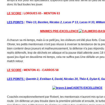
temps à voir pour les spectateurs. Espérons que cela leur serve un peu de l
donc ils faut toutes les jouer.
LE SCORE
: LORGUES 65 - MENTON 63
LES POINTS
:
Théo 13, Bastien, Nicolas 2, Lucas P 13, Lucas H 33, William
MINIMES PRE-EXCELLENCE
A chacun sa mi-temps, mais à ce petit jeu, les visiteurs ont été plus forts. C
Olivier, les petits mentonnais n'ont pas réussi à inverser la tendance de la pre
bien contenir deux joueurs et malheureusement, la défense n'a pas répondu p
replis défensifs, trop de déchets en attaque et la pause était atteinte avec 18
quasi jeu égal en deuxième mi-temps, cela ne suffira pas.Une défaite un peu 
match retour.
LE SCORE
: MENTON 41 - CARROS 58
LES POINTS :
Quentin 2, Estéban 4, David, Nicolas 20, Théo 4, Dylan 6, Gu
CADETS EXCELLENCE
Coachés exceptionnellement par Robert, les mentonnais n'auront mis qu'un 
route. Un défense un peu trouée dans la première période et ensuite, le turb