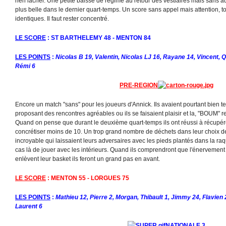
rien lâcher. Une petite baisse de régime au retour des vestiaires mais sans a
plus belle dans le dernier quart-temps. Un score sans appel mais attention, t
identiques. Il faut rester concentré.
LE SCORE
: ST BARTHELEMY 48 - MENTON 84
LES POINTS
:
Nicolas B 19, Valentin, Nicolas LJ 16, Rayane 14, Vincent, Q
Rémi 6
PRE-REGION
Encore un match "sans" pour les joueurs d'Annick. Ils avaient pourtant bien 
proposant des rencontres agréables ou ils se faisaient plaisir et la, "BOUM" re
Quand on pense que durant le deuxième quart-temps ils ont réussi à récupére
concrétiser moins de 10. Un trop grand nombre de déchets dans leur choix 
incroyable qui laissaient leurs adversaires avec les pieds plantés dans la raq
cas là de jouer avec les intérieurs. Quand ils comprendront que l'énervement e
enlèvent leur basket ils feront un grand pas en avant.
LE SCORE
: MENTON 55 - LORGUES 75
LES POINTS
:
Mathieu 12, Pierre 2, Morgan, Thibault 1, Jimmy 24, Flavien 2
Laurent 6
NATIONALE 3