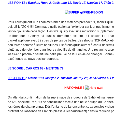
LES POINTS
:
Bastien, Hugo 2, Guillaume 12, David 17, Nicolas 17, Théo 2
PRE-REGION
Pour ceux qui ont lu les commentaires des matches précédents, sachez qu'il 
oui, LE MATCH !!!!!! Dommage qu'ils étaient à l'extérieur car leur public men
les voir jouer de cette façon. Il est vrai qu'il y avait une motivation supplément
en l'honneur de Jimmy qui jouait sa dernière rencontre de la saison. Les jou
basket appliqué avec très peu de pertes de balles, des shoots NORMAUX et d
non forcés comme à leurs habitudes. Espérons qu'ils auront à coeur de termin
plutôt que de retomber dans leurs cafouillis du dimanche. Une revanche à pre
week-end prochain serait une belle preuve de leur envie de changer. Bonne 
expérience au pays des kangourous.
LE SCORE
: CARROS 68 - MENTON 78
LES POINTS
:
Mathieu 13, Morgan 2, Thibault, Jimmy 28, Jena-Vivien 6, Fla
NATIONALE 3
On attendait confirmation de la suprématie des joueurs de Sahbi et malheur
de 650 spectateurs qu'ils se sont inclinés face à une belle équipe du Canne
les rênes du championnat. Dès l'entame de la rencontre, ceux sont les visiteu
profitant de l'absence de Franck (blessé à l'échauffement) dans la raquette pou