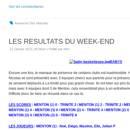
Voir les commentaires
Annonces Des Matches
LES RESULTATS DU WEEK-END
21 Janvier 2013, 09:36am
|
Publié par mbc
BABYS
Encore une fois, le manque de présence de certains clubs est inadmissible.
Nicolas se sont présentés avec 3 équipes (merci aux parents pour la présence
se seraient déplacés à La trinité pour pas grand chose. Ils ont bien sur pris du
mais avec 4 équipes dont 3 de Menton, cela ressemblait plus à un entraînem
Difficile donc de faire un résumé dans ce cas là.
LES SCORES
: MENTON (1) 0 - TRINITE 2 / MENTON (1) 2 - TRINITE 2 / ME
MENTON (1) 4 - MENTON (3) 0 / MENTON (2) 4 - TRINITE 4 / MENTON (2) 4 
MENTON (3) 4 / MENTON (3) 0 - TRINITE 8
LES JOUEURS
: MENTON (1) :
Noé, Diégo, Maxime, Elio, Johan P