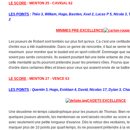
LE SCORE
: MENTON 25 - CAVIGAL 62
LES POINTS
: Théo 3, William, Hugo, Bastien, Axel 2, Lucas P 5, Nicola 3, 
2
MINIMES PRE-EXCELLENCE
Les joueurs de Robert sont tombés sur plus fort qu'eux. Ca c'est une certitude
d'entre eux a été inadmissible. Dans ce genre de rencontre, il faut se serrer 
maximum pour montrer que le basket est un sport collectif. Dommage que sam
soient pas sentis concernés. Ils avaient pourtant fait une belle entame de c
cette mentalité qu'ils pourront prétendre jouer les premiers rôles. Pourvu qu
d'ordre dans certaines têtes et bravo pour ceux qui avaient envie de se battre
LE SCORE
: MENTON 27 - VENCE 63
LES POINTS
: Quentin 3, Hugo, Estéban 4, David, Nicolas 17, Dylan 3, Cha
CADETS EXCELLENCE
Une deuxième mi-temps catastrophique pour les joueurs de Thomas. Bien re
quelques joueurs absents, les mentonnais se sont laissés recoller au score av
avec seulement une petite longueur d'avance. Dès le retour des vestiaires, le 
marquer plus de 10 points par quart-temps, ils ne pouvaient prétendre à la vict