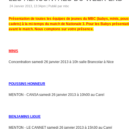
24 Janvier 2013, 13:34pm
|
Publié par mbc
Présentation de toutes les équipes de jeunes du MBC (babys, minis, pous
cadets) à la mi-temps du match de Nationale 3. Pour les Babys présentat
avant le match. Nous comptons sur votre présence.
MINIS
Concentration samedi 26 janvier 2013 à 10h salle Brancolar à Nice
POUSSINS HONNEUR
MENTON - CANSA samedi 26 janvier 2013 à 10h00 au Careï
BENJAMINS LIGUE
MENTON - LE CANNET samedi 26 janvier 2013 à 15h30 au Careï