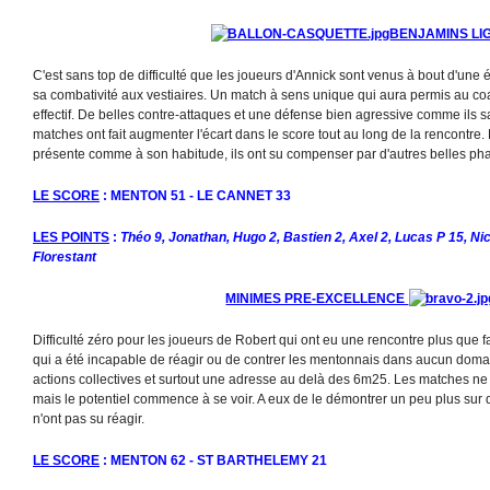
BENJAMINS LI
C'est sans top de difficulté que les joueurs d'Annick sont venus à bout d'une
sa combativité aux vestiaires. Un match à sens unique qui aura permis au coa
effectif. De belles contre-attaques et une défense bien agressive comme ils s
matches ont fait augmenter l'écart dans le score tout au long de la rencontre.
présente comme à son habitude, ils ont su compenser par d'autres belles pha
LE SCORE
: MENTON 51 - LE CANNET 33
LES POINTS
:
Théo 9, Jonathan, Hugo 2, Bastien 2, Axel 2, Lucas P 15, Ni
Florestant
MINIMES PRE-EXCELLENCE
Difficulté zéro pour les joueurs de Robert qui ont eu une rencontre plus que f
qui a été incapable de réagir ou de contrer les mentonnais dans aucun domai
actions collectives et surtout une adresse au delà des 6m25. Les matches ne 
mais le potentiel commence à se voir. A eux de le démontrer un peu plus sur d
n'ont pas su réagir.
LE SCORE
: MENTON 62 - ST BARTHELEMY 21