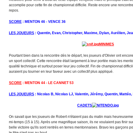
accomplie pour cette fin de championnat difficile. Reste encore une rencontr
repos.
SCORE
: MENTON 46 - VENCE 36
LES JOUEURS
: Quentin, Evan, Christopher, Maxime, Dylan, Aurélien, Je
MINIMES
Pourtant bien dans la rencontre dès le départ, les joueurs d'Olivier ont encore
un sport collectif. Cette rencontre était largement à leur portée mais les mento
qualité technique et surtout poser leur jeu collectif. Fin de championnat diffi
auraient pu tourner en leur faveur avec un collectif plus appliqué.
SCORE
: MENTON 44 - LE CANNET 53
LES JOUEURS
: Nicolas B, Nicolas LJ, Valentin, Jérémy, Quentin, Mattéo,
CADETS
On savait que les joueurs de Robert n'étaient pas du matin mais heureusement,
mi-temps (15 à 15). Après une magnifique saison, ils ne voulaient pas finir su
belle victoire qu'ils sont rentrés en terres mentonnaises. Bravo les garçons 
le titre n'est pas au bout.