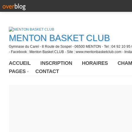
MENTON BASKET CLUB
Gymnase du Careï - 8 Route de Sospel - 06500 MENTON - Tel : 04 92 10 95 0
- Facebook : Menton Basket CLUB - Site : www.mentonbasketclub.com - Inst
ACCUEIL
INSCRIPTION
HORAIRES
CHAM
PAGES
CONTACT