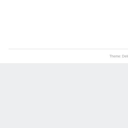
Theme: Del