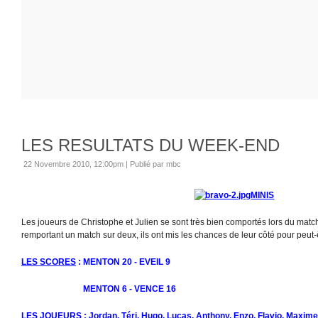
LES RESULTATS DU WEEK-END
22 Novembre 2010, 12:00pm
|
Publié par mbc
MINIS
Les joueurs de Christophe et Julien se sont très bien comportés lors du mat
remportant un match sur deux, ils ont mis les chances de leur côté pour peut-
LES SCORES
: MENTON 20 - EVEIL 9
MENTON 6 - VENCE 16
LES JOUEURS
: Jordan, Téri, Hugo, Lucas, Anthony, Enzo, Flavio, Maxime