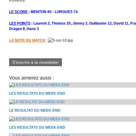
Provence.
LE SCORE
: MENTON 85 - LORGUES 74
LES POINTS
: Laurent 2, Thomas 20, Jimmy 2, Guillaume 12, David 11, Fran
Dragan 8, Hans 3
LA NOTE DU MATCH
:
S'inscrire à la newsletter
Vous aimerez aussi :
LES RESULTATS DU WEEK-END
LE RESULTAT DU WEEK-END
LES RESULTATS DU WEEK-END