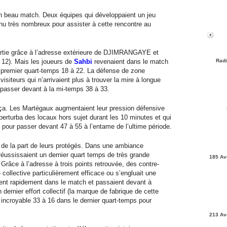
 un beau match. Deux équipes qui développaient un jeu
enu très nombreux pour assister à cette rencontre au
artie grâce à l’adresse extérieure de DJIMRANGAYE et
 12). Mais les joueurs de
Sahbi
revenaient dans le match
Radi
du premier quart-temps 18 à 22. La défense de zone
iteurs qui n’arrivaient plus à trouver la mire à longue
 passer devant à la mi-temps 38 à 33.
a. Les Martégaux augmentaient leur pression défensive
perturba des locaux hors sujet durant les 10 minutes et qui
9 pour passer devant 47 à 55 à l’entame de l’ultime période.
n de la part de leurs protégés. Dans une ambiance
réussissaient un dernier quart temps de très grande
185 Av
 Grâce à l’adresse à trois points retrouvée, des contre-
collective particulièrement efficace ou s’engluait une
ent rapidement dans le match et passaient devant à
dernier effort collectif (la marque de fabrique de cette
 incroyable 33 à 16 dans le dernier quart-temps pour
213 Av