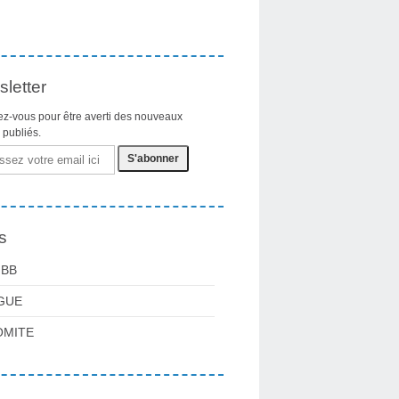
letter
z-vous pour être averti des nouveaux
s publiés.
s
FBB
GUE
OMITE