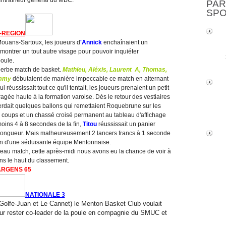
PAR
SP
-REGION
Mouans-Sartoux, les joueurs d
'Annick
enchaînaient un
montrer un tout autre visage pour pouvoir inquiéter
oule.
uperbe match de basket.
Mathieu, Aléxis, Laurent A, Thomas,
immy
débutaient de manière impeccable ce match en alternant
 réussissait tout ce qu'il tentait, les joueurs prenaient un petit
ragée haute à la formation varoise. Dès le retour des vestiaires
erdait quelques ballons qui remettaient Roquebrune sur les
r coups et un chassé croisé permanent au tableau d'affichage
moins 4 à 8 secondes de la fin,
Titou
réussissait un panier
e longueur. Mais malheureusement 2 lancers francs à 1 seconde
son d'une séduisante équipe Mentonnaise.
 beau match, cette après-midi nous avons eu la chance de voir à
ans le haut du classement.
ARGENS 65
NATIONALE 3
Golfe-Juan et Le Cannet) le Menton Basket Club voulait
ur rester co-leader de la poule en compagnie du SMUC et