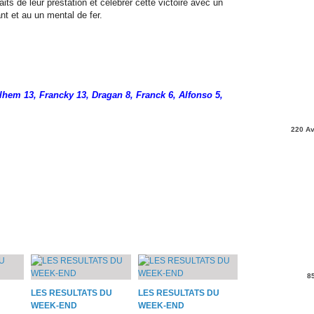
its de leur prestation et célébrer cette victoire avec un
nt et au un mental de fer.
lhem 13, Francky 13, Dragan 8, Franck 6, Alfonso 5,
220 Av
8
LES RESULTATS DU
LES RESULTATS DU
WEEK-END
WEEK-END