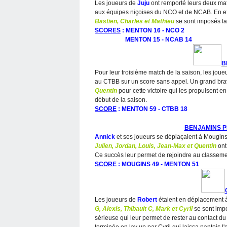
Les joueurs de
Juju
ont remporté leurs deux mat
aux équipes niçoises du NCO et de NCAB. En e
Bastien, Charles et Mathieu
se sont imposés fa
SCORES
: MENTON 16 - NCO 2
MENTON 15 - NCAB 14
B
Pour leur troisième match de la saison, les joue
au CTBB sur un score sans appel. Un grand br
Quentin
pour cette victoire qui les propulsent e
début de la saison.
SCORE
: MENTON 59 - CTBB 18
BENJAMINS 
A
nnick
et ses joueurs se déplaçaient à Mougins 
Julien, Jordan, Louis, Jean-Max et Quentin
ont
Ce succès leur permet de rejoindre au classemen
SCORE
: MOUGINS 49 - MENTON 51
Les joueurs de
Robert
étaient en déplacement à
G, Alexis, Thibault C, Mark et Cyril
se sont impo
sérieuse qui leur permet de rester au contact du 
terminée en lay up par Cyril qui laissa pantois 