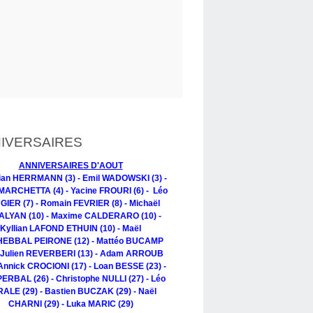
IVERSAIRES
ANNIVERSAIRES D'AOUT
tian HERRMANN (3) - Emil WADOWSKI (3) -
MARCHETTA (4) - Yacine FROURI (6) - Léo
IER (7) - Romain FEVRIER (8) - Michaël
LYAN (10) - Maxime CALDERARO (10) -
Kyllian LAFOND ETHUIN (10) - Maël
EBBAL PEIRONE (12) - Mattéo BUCAMP
- Julien REVERBERI (13) - Adam ARROUB
 Annick CROCIONI (17) - Loan BESSE (23) -
PERBAL (26) - Christophe NULLI (27) - Léo
ALE (29) - Bastien BUCZAK (29) - Naël
CHARNI (29) - Luka MARIC (29)