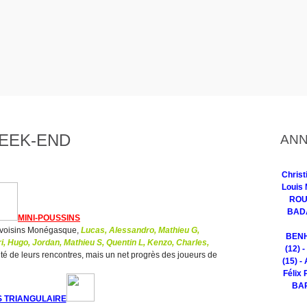
WEEK-END
ANN
Chris
Louis 
ROUG
BADA
MINI-POUSSINS
s voisins Monégasque,
Lucas, Alessandro, Mathieu G,
BENH
, Hugo, Jordan, Mathieu S, Quentin L, Kenzo, Charles,
(12) 
lité de leurs rencontres, mais un net progrès des joueurs de
(15) -
Félix 
BAR
 TRIANGULAIRE