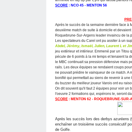
SCORE
: NCO 45 - MENTON 56
PRE
Après le succès de la semaine dernière face à 
deuxième match de suite à domicile et devaient 
Roquebrune-Sur-Argens leader invaincu de la p
Les spectateurs du Careï ont pu assiter à un s
Abdel, Jérémy, Ismaël, Julien, Laurent L et J
jeu extérieur et intérieur. Emmené par un Titou qui
pécule de 6 points à la mi temps et tenaient la d
le MBC continuait sa pression défensive mais p
rails. Les deux équipes se rendaient coups pou
ne pouvait prédire le vainqueur de ce match. A 
bonifié qui permettait au siens de revenir à un
du buzzer du meilleur joueur Varois ont eu rai
On dit souvent qu'il faut 2 équipes pour voir un
l'oeuvre 2 formations qui, espérons le, seront d
SCORE
: MENTON 62 - ROQUEBRUNE-SUR-
Après les succès lors des derbys azuréens (
enchaîner un troisième succès consécutif po
de Golfe.