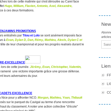
ches lors de cette matinée qui s'est déroulée au Careï face
ffet
Hugo, William, Flavien, Antonio, Axel, Alexandre,
ce à ces deux formations.
News
ENJAMINS PROMOTIONS
Abonne
urs entraînés par
Titou et Lolo
se sont aisément imposés face
article
avo à
Evan, Dylan D, Dan, Rémy, Mathieu, Alexis, Dylan C et
Email
n tête de leur championnat et pour les progrès realisés durant le
PRE-EXCELLENCE
Lien
lors de cette journée.
Jérémy, Evan, Christopher, Valentin,
 ramené une victoire importante grâce une grosse défense.
F
t leurs adversaires du jour.
LI
C
CADETS EXCELLENCE
 Nice pour y affronter NCO.
Morgan, Mathieu, Yoan, Thibault
sés sur le parquet du Cavigal au terme d'une rencontre
haut du classement. A noter une action collective "d'école"
l'entraîneur général du MBC.