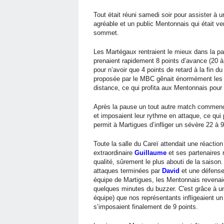
Tout était réuni samedi soir pour assister à
agréable et un public Mentonnais qui était v
sommet.
Les Martégaux rentraient le mieux dans la p
prenaient rapidement 8 points d’avance (20 à
pour n’avoir que 4 points de retard à la fin 
proposée par le MBC gênait énormément les vis
distance, ce qui profita aux Mentonnais pour
Après la pause un tout autre match commenç
et imposaient leur rythme en attaque, ce qui 
permit à Martigues d’infliger un sévère 22 à 
Toute la salle du Careï attendait une réactio
extraordinaire
Guillaume
et ses partenaires 
qualité, sûrement le plus abouti de la saison.
attaques terminées par
David
et une défense 
équipe de Martigues, les Mentonnais revenai
quelques minutes du buzzer. C'est grâce à un 
équipe) que nos représentants infligeaient un
s’imposaient finalement de 9 points.