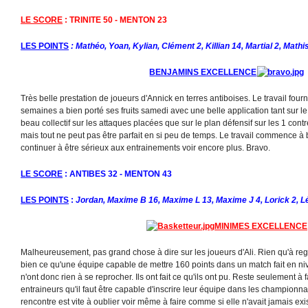
LE SCORE
: TRINITE 50 - MENTON 23
LES POINTS
: Mathéo, Yoan, Kylian, Clément 2, Killian 14, Martial 2, Mathi
BENJAMINS EXCELLENCE
Très belle prestation de joueurs d'Annick en terres antiboises. Le travail four
semaines a bien porté ses fruits samedi avec une belle application tant sur le
beau collectif sur les attaques placées que sur le plan défensif sur les 1 cont
mais tout ne peut pas être parfait en si peu de temps. Le travail commence à 
continuer à être sérieux aux entrainements voir encore plus. Bravo.
LE SCORE
: ANTIBES 32 - MENTON 43
LES POINTS
:
Jordan, Maxime B 16, Maxime L 13, Maxime J 4, Lorick 2, Lé
MINIMES EXCELLENCE
Malheureusement, pas grand chose à dire sur les joueurs d'Ali. Rien qu'à r
bien ce qu'une équipe capable de mettre 160 points dans un match fait en n
n'ont donc rien à se reprocher. Ils ont fait ce qu'ils ont pu. Reste seulement à
entraineurs qu'il faut être capable d'inscrire leur équipe dans les championnat
rencontre est vite à oublier voir même à faire comme si elle n'avait jamais exi