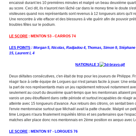
encaissé durant les 10 premières minutes et malgré un beau deuxième quart-tem
au score. Ceci dit, ils n'auront rien lâché car dans le money time le doute s'es
visiteuses quand nos représentants sont revenus à 12 longueurs alors qu'il re
Une rencontre à vite effacer et des blessures à vite guérir afin de pouvoir pré
troubles fêtes sur le podium.
LE SCORE
: MENTON 53 - CARROS 74
LES POINTS
: Morgan 5, Nicolas, Radjadou 4, Thomas, Simon 9, Stéphane 7,
15, Laurent L 4
NATIONALE 3
Deux défaites consécutives, c'en était de trop pour les joueurs de Philippe. 
réagir face à cette équipe de Lorgues qui n'est jamais facile à jouer. Une en
la part de nos représentants mais un jeu rapidement retrouvé notamment avec 
seulement au court du deuxième quart-temps que les mentonnais allaient pr
varois un peu étouffaient dans cette période et surtout incapables de réagir a
atteinte avec 15 longueurs d'avance. Aux retours des citrons, on sentait bien 
l'envie mentonnaise surtout que Michaël avait la patte chaude. Malgré un pe
time Lorgues n'aura finalement inquiétés Idriss et ses partenaires que l'espac
matches aller place donc nos mentonnais en 2ème position ex aequo avec Le
LE SCORE
: MENTON 97 - LORGUES 76