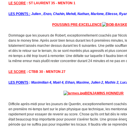
LE SCORE
: ST LAURENT 35 - MENTON 1
LES POINTS :
Julien , Enzo, Chahin, Mehdi, Nathan, Marlone, Eliesse, Rya
POUSSINS PRE-EXCELLENCE
Dommage que les joueurs de Robert, exceptionnellement coachés par Nicolas
dans le money time. Après avoir bien tenus durant les 6 premières minutes, l
totalement laissés marcher dessus durant les 6 suivantes. Une petite soufflan
et dès le retour sur le terrain, ils se sont montrés plus agressifs et plus conc
mi-temps a été trop lourd à remonter. Une défaite sur laquelle il faudra bien r
la même erreur mais plutôt rester concentrer durant 24 minutes et ne pas en o
LE SCORE
: CTBB 30 - MENTON 27
LES POINTS
: Maximilian 4, Maël 4, Ethan, Maxime, Julien 2, Mathis 2, Luc
BENJAMINS HONNEUR
Difficile après-midi pour les joueurs de Quentin, exceptionnellement coachés
en première mi-temps tant sur le plan physique que technique, les mentonnai
rapidement pour essayer de revenir au score. Chose qu'ils ont fait dès le reto
était beaucoup trop importante pour pouvoir s'avérer facile. Une grosse énerg
période qui ne suffira pas pour inquiéter les locaux. Il faudra vite se reprend